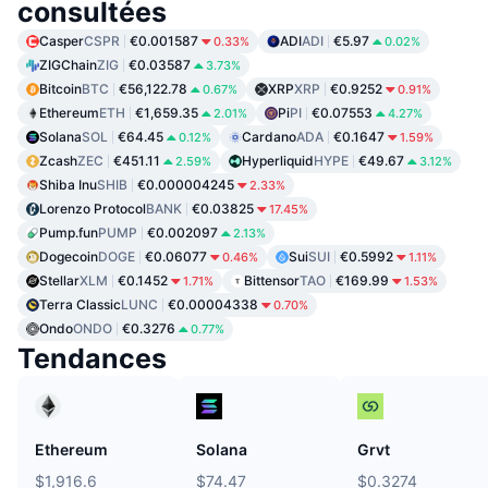
consultées
Casper
CSPR
€0.001587
ADI
ADI
€5.97
0.33%
0.02%
ZIGChain
ZIG
€0.03587
3.73%
Bitcoin
BTC
€56,122.78
XRP
XRP
€0.9252
0.67%
0.91%
Ethereum
ETH
€1,659.35
Pi
PI
€0.07553
2.01%
4.27%
Solana
SOL
€64.45
Cardano
ADA
€0.1647
0.12%
1.59%
Zcash
ZEC
€451.11
Hyperliquid
HYPE
€49.67
2.59%
3.12%
Shiba Inu
SHIB
€0.000004245
2.33%
Lorenzo Protocol
BANK
€0.03825
17.45%
Pump.fun
PUMP
€0.002097
2.13%
Dogecoin
DOGE
€0.06077
Sui
SUI
€0.5992
0.46%
1.11%
Stellar
XLM
€0.1452
Bittensor
TAO
€169.99
1.71%
1.53%
Terra Classic
LUNC
€0.00004338
0.70%
Ondo
ONDO
€0.3276
0.77%
Tendances
Ethereum
Solana
Grvt
$1,916.6
$74.47
$0.3274