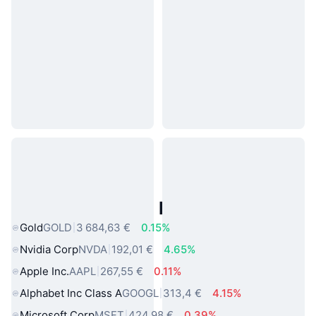
Actifs du Monde Réel Populaires
Gold
GOLD
3 684,63 €
0.15%
Nvidia Corp
NVDA
192,01 €
4.65%
Apple Inc.
AAPL
267,55 €
0.11%
Alphabet Inc Class A
GOOGL
313,4 €
4.15%
Microsoft Corp
MSFT
424,98 €
0.39%