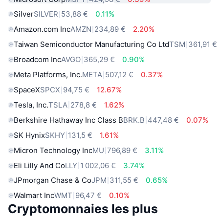
Silver
SILVER
53,88 €
0.11%
Amazon.com Inc
AMZN
234,89 €
2.20%
Taiwan Semiconductor Manufacturing Co Ltd
TSM
361,91 €
Broadcom Inc
AVGO
365,29 €
0.90%
Meta Platforms, Inc.
META
507,12 €
0.37%
SpaceX
SPCX
94,75 €
12.67%
Tesla, Inc.
TSLA
278,8 €
1.62%
Berkshire Hathaway Inc Class B
BRK.B
447,48 €
0.07%
SK Hynix
SKHY
131,5 €
1.61%
Micron Technology Inc
MU
796,89 €
3.11%
Eli Lilly And Co
LLY
1 002,06 €
3.74%
JPmorgan Chase & Co
JPM
311,55 €
0.65%
Walmart Inc
WMT
96,47 €
0.10%
Cryptomonnaies les plus