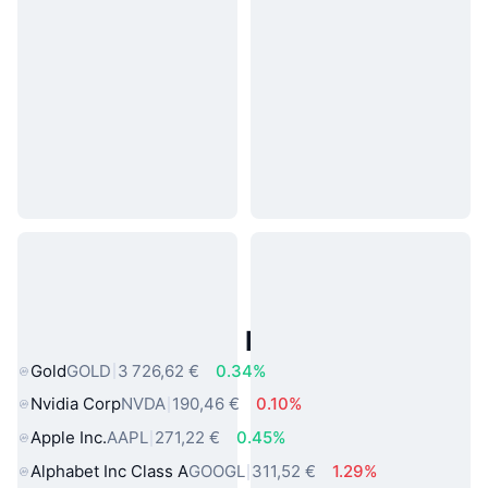
Actifs du Monde Réel Populaires
Gold
GOLD
3 726,62 €
0.34%
Nvidia Corp
NVDA
190,46 €
0.10%
Apple Inc.
AAPL
271,22 €
0.45%
Alphabet Inc Class A
GOOGL
311,52 €
1.29%