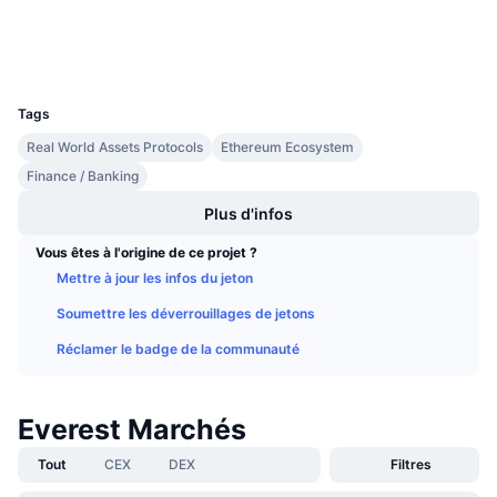
Explorateurs
Ventes à venir
Taux de financement
Apprenez & Gagnez
Portefeuilles
UCID
8495
Calendriers
Tags
Real World Assets Protocols
Ethereum Ecosystem
Calendrier des ICO
Finance / Banking
Calendrier des événements
Plus d'infos
Vous êtes à l'origine de ce projet ?
Mettre à jour les infos du jeton
Soumettre les déverrouillages de jetons
Réclamer le badge de la communauté
Everest Marchés
Tout
CEX
DEX
Filtres