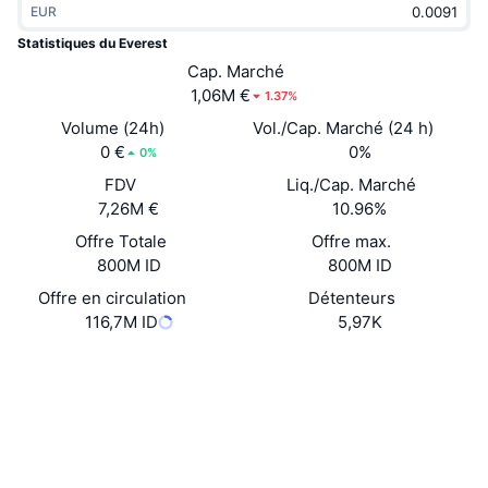
EUR
Tendances
ETF sur les cryptos
Apprendre
CMC MCP
Statistiques du Everest
Nouveau
Cap. Marché
ETF Bitcoin
x402
Actualités
1,06M €
1.37%
Crypto
ETF Ethereum
Volume (24h)
Vol./Cap. Marché (24 h)
Academy
0 €
0%
0%
Politique
FDV
Liq./Cap. Marché
Analyse technique
Recherche
7,26M €
10.96%
Sports
Offre Totale
Offre max.
RSI
Vidéos
800M ID
800M ID
Finance
MACD
Offre en circulation
Détenteurs
Glossaire
116,7M ID
5,97K
Technologie
Site Internet
Website
Whitepaper
Produits dérivés
Campagnes
Social
NFT
Vue d'ensemble
Airdrops
Contrats
0xebd9...67eb83
3.1
Évaluation (CertiK)
Statistiques NFT globales
Liquidations
Récompenses de Diamant
etherscan.io