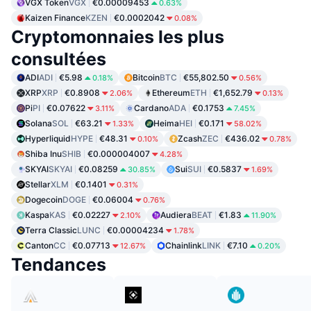
VGX Token
VGX
€0.00009453
0.63%
Kaizen Finance
KZEN
€0.0002042
0.08%
Cryptomonnaies les plus
consultées
ADI
ADI
€5.98
Bitcoin
BTC
€55,802.50
0.18%
0.56%
XRP
XRP
€0.8908
Ethereum
ETH
€1,652.79
2.06%
0.13%
Pi
PI
€0.07622
Cardano
ADA
€0.1753
3.11%
7.45%
Solana
SOL
€63.21
Heima
HEI
€0.171
1.33%
58.02%
Hyperliquid
HYPE
€48.31
Zcash
ZEC
€436.02
0.10%
0.78%
Shiba Inu
SHIB
€0.000004007
4.28%
SKYAI
SKYAI
€0.08259
Sui
SUI
€0.5837
30.85%
1.69%
Stellar
XLM
€0.1401
0.31%
Dogecoin
DOGE
€0.06004
0.76%
Kaspa
KAS
€0.02227
Audiera
BEAT
€1.83
2.10%
11.90%
Terra Classic
LUNC
€0.00004234
1.78%
Canton
CC
€0.07713
Chainlink
LINK
€7.10
12.67%
0.20%
Tendances