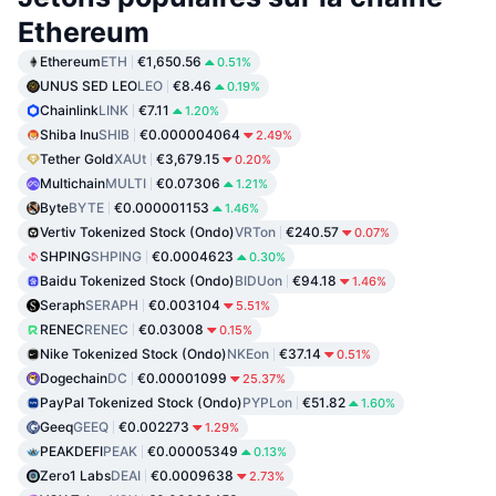
Ethereum
Ethereum
ETH
€1,650.56
0.51%
UNUS SED LEO
LEO
€8.46
0.19%
Chainlink
LINK
€7.11
1.20%
Shiba Inu
SHIB
€0.000004064
2.49%
Tether Gold
XAUt
€3,679.15
0.20%
Multichain
MULTI
€0.07306
1.21%
Byte
BYTE
€0.000001153
1.46%
Vertiv Tokenized Stock (Ondo)
VRTon
€240.57
0.07%
SHPING
SHPING
€0.0004623
0.30%
Baidu Tokenized Stock (Ondo)
BIDUon
€94.18
1.46%
Seraph
SERAPH
€0.003104
5.51%
RENEC
RENEC
€0.03008
0.15%
Nike Tokenized Stock (Ondo)
NKEon
€37.14
0.51%
Dogechain
DC
€0.00001099
25.37%
PayPal Tokenized Stock (Ondo)
PYPLon
€51.82
1.60%
Geeq
GEEQ
€0.002273
1.29%
PEAKDEFI
PEAK
€0.00005349
0.13%
Zero1 Labs
DEAI
€0.0009638
2.73%