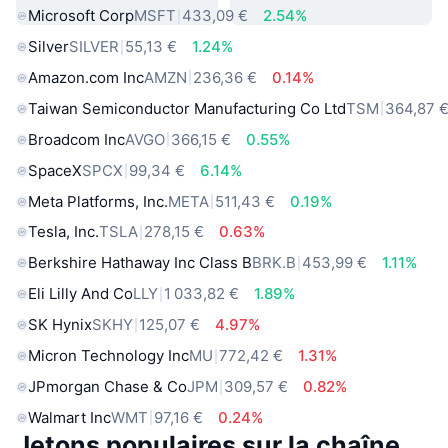
Microsoft Corp
MSFT
433,09 €
2.54%
Silver
SILVER
55,13 €
1.24%
Amazon.com Inc
AMZN
236,36 €
0.14%
Taiwan Semiconductor Manufacturing Co Ltd
TSM
364,87 
Broadcom Inc
AVGO
366,15 €
0.55%
SpaceX
SPCX
99,34 €
6.14%
Meta Platforms, Inc.
META
511,43 €
0.19%
Tesla, Inc.
TSLA
278,15 €
0.63%
Berkshire Hathaway Inc Class B
BRK.B
453,99 €
1.11%
Eli Lilly And Co
LLY
1 033,82 €
1.89%
SK Hynix
SKHY
125,07 €
4.97%
Micron Technology Inc
MU
772,42 €
1.31%
JPmorgan Chase & Co
JPM
309,57 €
0.82%
Walmart Inc
WMT
97,16 €
0.24%
Jetons populaires sur la chaîne