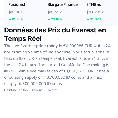
Fusionist
Stargate Finance
ETHGas
$0.1384
$0.1552
$0.02352
89.19%
28.16%
32.97%
Données des Prix du Everest en
Temps Réel
The live
Everest price today
is €0.009085 EUR with a 24-
hour trading volume of indisponible.
Nous actualisons le
taux du ID / EUR en temps réel.
Everest is down 1.38% in
the last 24 hours.
The current CoinMarketCap ranking is
#1752, with a live market cap of €1,060,273 EUR.
It has a
circulating supply of 116,700,000 ID coins
and a max.
supply of 800,000,000 ID coins.
CoinMarketCap
Tokens
Everest