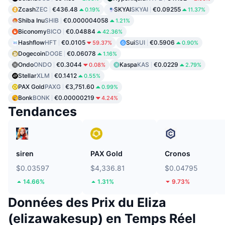
Zcash
ZEC
€436.48
SKYAI
SKYAI
€0.09255
0.19%
11.37%
Shiba Inu
SHIB
€0.000004058
1.21%
Biconomy
BICO
€0.04884
42.36%
Hashflow
HFT
€0.0105
Sui
SUI
€0.5906
59.37%
0.90%
Dogecoin
DOGE
€0.06078
1.16%
Ondo
ONDO
€0.3044
Kaspa
KAS
€0.0229
0.08%
2.79%
Stellar
XLM
€0.1412
0.55%
PAX Gold
PAXG
€3,751.60
0.99%
Bonk
BONK
€0.00000219
4.24%
Tendances
siren
PAX Gold
Cronos
$0.03597
$4,336.81
$0.04795
14.66%
1.31%
9.73%
Données des Prix du Eliza
(elizawakesup) en Temps Réel