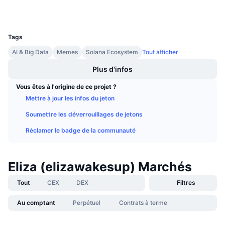
Ventes à venir
Taux de financement
Apprenez & Gagnez
UCID
34078
Tags
Calendriers
AI & Big Data
Memes
Solana Ecosystem
Tout afficher
Plus d'infos
Calendrier des ICO
Vous êtes à l'origine de ce projet ?
Calendrier des événements
Mettre à jour les infos du jeton
Soumettre les déverrouillages de jetons
Réclamer le badge de la communauté
Eliza (elizawakesup) Marchés
Tout
CEX
DEX
Filtres
Au comptant
Perpétuel
Contrats à terme