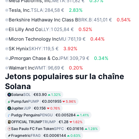
Meta Platforms, Inc.
META
511,82 €
0.37%
Tesla, Inc.
TSLA
284,58 €
2.83%
Berkshire Hathaway Inc Class B
BRK.B
451,01 €
0.54%
Eli Lilly And Co
LLY
1 025,84 €
0.52%
Micron Technology Inc
MU
761,19 €
0.44%
SK Hynix
SKHY
119,5 €
3.92%
JPmorgan Chase & Co
JPM
309,79 €
0.34%
Walmart Inc
WMT
96,69 €
0.20%
Jetons populaires sur la chaîne
Solana
Solana
SOL
€63.90
1.32%
Pump.fun
PUMP
€0.001955
5.96%
Jupiter
JUP
€0.156
0.76%
Pudgy Penguins
PENGU
€0.005284
1.41%
OFFICIAL TRUMP
TRUMP
€1.28
1.62%
Sao Paulo FC Fan Token
SPFC
€0.01616
1.28%
Fragmetric
FRAG
€0.0006144
0.63%