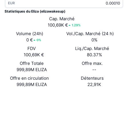
EUR
Tendances
ETF sur les cryptos
Apprendre
CMC MCP
Statistiques du Eliza (elizawakesup)
Nouveau
Cap. Marché
ETF Bitcoin
x402
Actualités
100,69K €
1.29%
Crypto
ETF Ethereum
Volume (24h)
Vol./Cap. Marché (24 h)
Academy
0 €
0%
0%
Politique
FDV
Liq./Cap. Marché
Analyse technique
Recherche
100,69K €
80.37%
Sports
Offre Totale
Offre max.
RSI
Vidéos
999,89M ELIZA
--
Finance
MACD
Offre en circulation
Détenteurs
Glossaire
999,89M ELIZA
22,91K
Technologie
Site Internet
Website
Produits dérivés
Campagnes
Social
NFT
Vue d'ensemble
Contrats
5voS9e...cbuRqM
Airdrops
Explorateurs
solscan.io
Statistiques NFT globales
Liquidations
Récompenses de Diamant
Portefeuilles