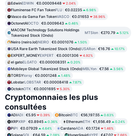
Edwin
EDWIN
€0.00009448
2.04%
Fluminense FC Fan Token
FLU
€0.02235
6.98%
Vasco da Gama Fan Token
VASCO
€0.01653
38.96%
OctonetAI
OCTO
€0.0009643
0.46%
MACOM Technology Solutions Holdings
MTSIon
€270.79
5.12%
Tokenized Stock (Ondo)
Neiro (neiro.lol)
NEIRO
€0.0001076
1.50%
USA Rare Earth Tokenized Stock (Ondo)
USARon
€16.76
10.17%
EXPERT_MONEY
EXPERT
€0.0001306
4.92%
el gato
ELGATO
€0.000008351
0.20%
Mobileye Global Tokenized Stock (Ondo)
MBLYon
€7.56
3.56%
TORSY
torsy
€0.0001248
1.48%
Lobstar
LOBSTAR
€0.00008418
7.87%
Octokn
OTK
€0.0001695
5.30%
Cryptomonnaies les plus
consultées
ADI
ADI
€5.95
Bitcoin
BTC
€56,197.55
0.39%
0.63%
XRP
XRP
€0.8945
Ethereum
ETH
€1,656.49
0.36%
0.24%
Pi
PI
€0.07929
Cardano
ADA
€0.1724
4.64%
1.46%
Solana
SOL
€64.59
Hyperliquid
HYPE
€47.02
2.08%
2.66%