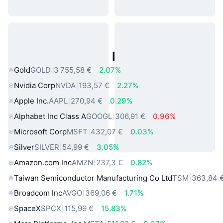
Actifs du Monde Réel Populaires
Gold
GOLD
3 755,58 €
2.07%
Nvidia Corp
NVDA
193,57 €
2.27%
Apple Inc.
AAPL
270,94 €
0.29%
Alphabet Inc Class A
GOOGL
306,91 €
0.96%
Microsoft Corp
MSFT
432,07 €
0.03%
Silver
SILVER
54,99 €
3.05%
Amazon.com Inc
AMZN
237,3 €
0.82%
Taiwan Semiconductor Manufacturing Co Ltd
TSM
363,84 
Broadcom Inc
AVGO
369,06 €
1.71%
SpaceX
SPCX
115,99 €
15.83%