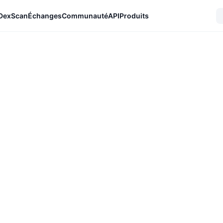
DexScan
Échanges
Communauté
API
Produits