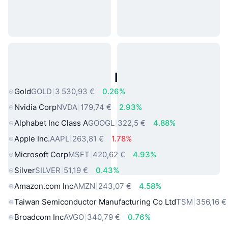
Actifs du Monde Réel Populaires
Gold
GOLD
3 530,93 €
0.26%
Nvidia Corp
NVDA
179,74 €
2.93%
Alphabet Inc Class A
GOOGL
322,5 €
4.88%
Apple Inc.
AAPL
263,81 €
1.78%
Microsoft Corp
MSFT
420,62 €
4.93%
Silver
SILVER
51,19 €
0.43%
Amazon.com Inc
AMZN
243,07 €
4.58%
Taiwan Semiconductor Manufacturing Co Ltd
TSM
356,16 €
Broadcom Inc
AVGO
340,79 €
0.76%