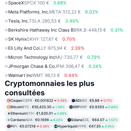
SpaceX
SPCX
100 €
5.68%
Meta Platforms, Inc.
META
512,22 €
6.02%
Tesla, Inc.
TSLA
280,53 €
3.49%
Berkshire Hathaway Inc Class B
BRK.B
446,15 €
0.31%
SK Hynix
SKHY
127,67 €
0.70%
Eli Lilly And Co
LLY
975,94 €
2.39%
Micron Technology Inc
MU
730,77 €
0.79%
JPmorgan Chase & Co
JPM
306,47 €
0.24%
Walmart Inc
WMT
96,13 €
0.44%
Cryptomonnaies les plus
consultées
Casper
CSPR
€0.001622
ADI
ADI
€5.98
0.59%
0.17%
Bitcoin
BTC
€55,423.30
XRP
XRP
€0.9353
1.90%
0.84%
Ethereum
ETH
€1,620.01
0.68%
Cardano
ADA
€0.1696
Solana
SOL
€64.07
6.03%
1.52%
Pi
PI
€0.07218
Hyperliquid
HYPE
€47.35
0.36%
4.45%