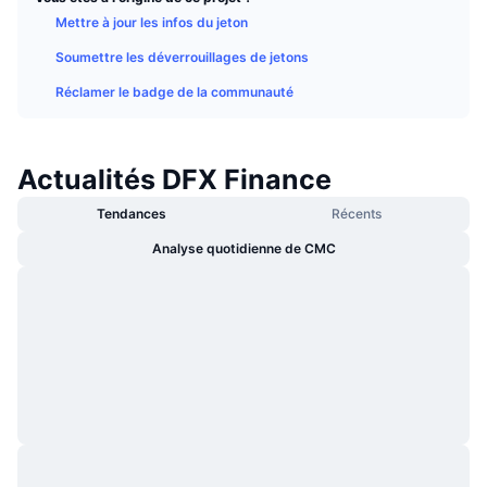
Tendances
ETF sur les cryptos
Mettre à jour les infos du jeton
Apprendre
CMC MCP
Soumettre les déverrouillages de jetons
Nouveau
ETF Bitcoin
x402
Actualités
Réclamer le badge de la communauté
Crypto
ETF Ethereum
Academy
Actualités DFX Finance
Politique
Analyse technique
Recherche
Tendances
Récents
Sports
RSI
Vidéos
Analyse quotidienne de CMC
Finance
MACD
Glossaire
Technologie
Produits dérivés
Campagnes
NFT
Vue d'ensemble
Airdrops
Statistiques NFT globales
Liquidations
Récompenses de Diamant