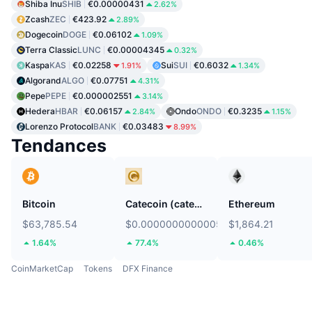
Shiba Inu
SHIB
€0.00000431
2.62%
Zcash
ZEC
€423.92
2.89%
Dogecoin
DOGE
€0.06102
1.09%
Terra Classic
LUNC
€0.00004345
0.32%
Kaspa
KAS
€0.02258
Sui
SUI
€0.6032
1.91%
1.34%
Algorand
ALGO
€0.07751
4.31%
Pepe
PEPE
€0.000002551
3.14%
Hedera
HBAR
€0.06157
Ondo
ONDO
€0.3235
2.84%
1.15%
Lorenzo Protocol
BANK
€0.03483
8.99%
Tendances
Bitcoin
Catecoin (catecoin.shop)
Ethereum
$63,785.54
$0.0000000000005281
$1,864.21
1.64%
77.4%
0.46%
CoinMarketCap
Tokens
DFX Finance