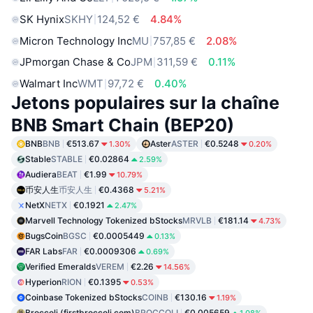
SK Hynix
SKHY
124,52 €
4.84%
Micron Technology Inc
MU
757,85 €
2.08%
JPmorgan Chase & Co
JPM
311,59 €
0.11%
Walmart Inc
WMT
97,72 €
0.40%
Jetons populaires sur la chaîne
BNB Smart Chain (BEP20)
BNB
BNB
€513.67
Aster
ASTER
€0.5248
1.30%
0.20%
Stable
STABLE
€0.02864
2.59%
Audiera
BEAT
€1.99
10.79%
币安人生
币安人生
€0.4368
5.21%
NetX
NETX
€0.1921
2.47%
Marvell Technology Tokenized bStocks
MRVLB
€181.14
4.73%
BugsCoin
BGSC
€0.0005449
0.13%
FAR Labs
FAR
€0.0009306
0.69%
Verified Emeralds
VEREM
€2.26
14.56%
Hyperion
RION
€0.1395
0.53%
Coinbase Tokenized bStocks
COINB
€130.16
1.19%
Broccoli (firstbroccoli.com)
BROCCOLI
€0.005659