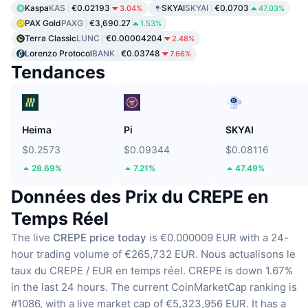
Kaspa
KAS
€0.02193
SKYAI
SKYAI
€0.0703
3.04%
47.03%
PAX Gold
PAXG
€3,690.27
1.53%
Terra Classic
LUNC
€0.00004204
2.48%
Lorenzo Protocol
BANK
€0.03748
7.66%
Tendances
Heima
Pi
SKYAI
$0.2573
$0.09344
$0.08116
28.69%
7.21%
47.49%
Données des Prix du CREPE en
Temps Réel
The live
CREPE price today
is €0.000009 EUR with a 24-
hour trading volume of €265,732 EUR.
Nous actualisons le
taux du CREPE / EUR en temps réel.
CREPE is down 1.67%
in the last 24 hours.
The current CoinMarketCap ranking is
#1086, with a live market cap of €5,323,956 EUR.
It has a