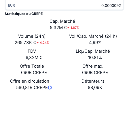
Tendances
ETF sur les cryptos
EUR
Apprendre
CMC MCP
Statistiques du CREPE
Nouveau
ETF Bitcoin
Cap. Marché
x402
Actualités
5,32M €
1.67%
Crypto
ETF Ethereum
Volume (24h)
Vol./Cap. Marché (24 h)
Academy
265,73K €
4,99%
4.24%
Politique
Analyse technique
FDV
Liq./Cap. Marché
Recherche
6,32M €
10.81%
Sports
RSI
Vidéos
Offre Totale
Offre max.
690B CREPE
690B CREPE
Finance
MACD
Glossaire
Offre en circulation
Détenteurs
580,81B CREPE
88,09K
Technologie
Produits dérivés
Campagnes
Site Internet
Website
Whitepaper
Social
NFT
Vue d'ensemble
Airdrops
Contrats
0xeb2B...8d931D
Statistiques NFT globales
Explorateurs
bscscan.com
Liquidations
Récompenses de Diamant
Portefeuilles