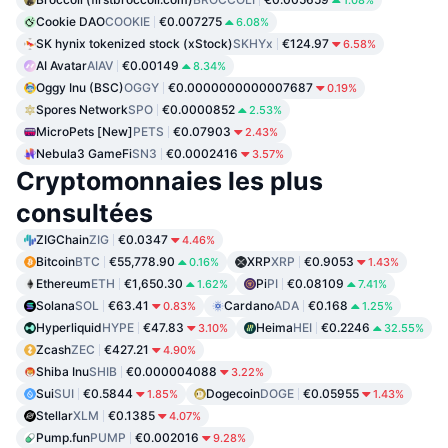
1.08%
Cookie DAO
COOKIE
€0.007275
6.08%
SK hynix tokenized stock (xStock)
SKHYx
€124.97
6.58%
AI Avatar
AIAV
€0.00149
8.34%
Oggy Inu (BSC)
OGGY
€0.0000000000007687
0.19%
Spores Network
SPO
€0.0000852
2.53%
MicroPets [New]
PETS
€0.07903
2.43%
Nebula3 GameFi
SN3
€0.0002416
3.57%
Cryptomonnaies les plus
consultées
ZIGChain
ZIG
€0.0347
4.46%
Bitcoin
BTC
€55,778.90
XRP
XRP
€0.9053
0.16%
1.43%
Ethereum
ETH
€1,650.30
Pi
PI
€0.08109
1.62%
7.41%
Solana
SOL
€63.41
Cardano
ADA
€0.168
0.83%
1.25%
Hyperliquid
HYPE
€47.83
Heima
HEI
€0.2246
3.10%
32.55%
Zcash
ZEC
€427.21
4.90%
Shiba Inu
SHIB
€0.000004088
3.22%
Sui
SUI
€0.5844
Dogecoin
DOGE
€0.05955
1.85%
1.43%
Stellar
XLM
€0.1385
4.07%
Pump.fun
PUMP
€0.002016
9.28%