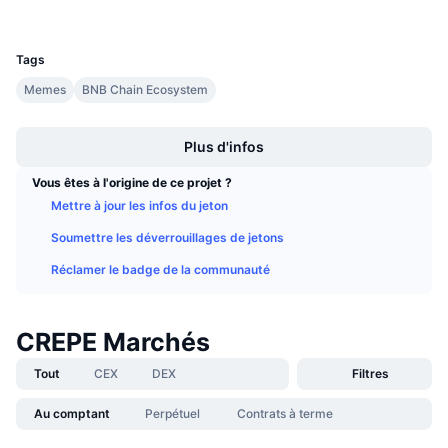
Ventes à venir
UCID
Taux de financement
36649
Apprenez & Gagnez
Tags
Memes
BNB Chain Ecosystem
Calendriers
Boost
Calendrier des ICO
Plus d'infos
Vous êtes à l'origine de ce projet ?
Calendrier des événements
Mettre à jour les infos du jeton
Soumettre les déverrouillages de jetons
Réclamer le badge de la communauté
CREPE Marchés
Tout
CEX
DEX
Filtres
Au comptant
Perpétuel
Contrats à terme