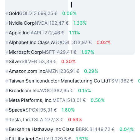
Actifs du Monde Réel Populaires
Gold
GOLD
3 699,25 €
0.06%
Nvidia Corp
NVDA
192,47 €
1.33%
Apple Inc.
AAPL
272,46 €
1.11%
Alphabet Inc Class A
GOOGL
313,97 €
0.02%
Microsoft Corp
MSFT
429,41 €
1.67%
Silver
SILVER
53,39 €
0.30%
Amazon.com Inc
AMZN
236,91 €
0.29%
Taiwan Semiconductor Manufacturing Co Ltd
TSM
362 €
Broadcom Inc
AVGO
362,95 €
0.15%
Meta Platforms, Inc.
META
513,01 €
0.56%
SpaceX
SPCX
95,31 €
1.60%
Tesla, Inc.
TSLA
277,13 €
0.53%
Berkshire Hathaway Inc Class B
BRK.B
449,72 €
0.04%
Eli Lilly And Co
LLY
1 029,5 €
1.57%