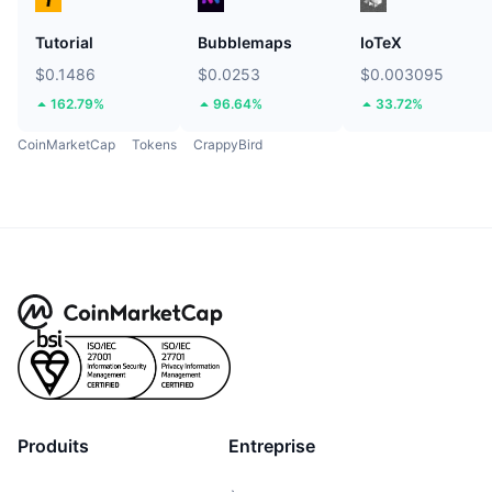
Tutorial
Bubblemaps
IoTeX
$0.1486
$0.0253
$0.003095
162.79%
96.64%
33.72%
CoinMarketCap
Tokens
CrappyBird
Produits
Entreprise