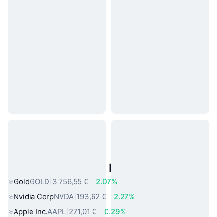
Actifs du Monde Réel Populaires
Gold
GOLD
3 756,55 €
2.07%
Nvidia Corp
NVDA
193,62 €
2.27%
Apple Inc.
AAPL
271,01 €
0.29%