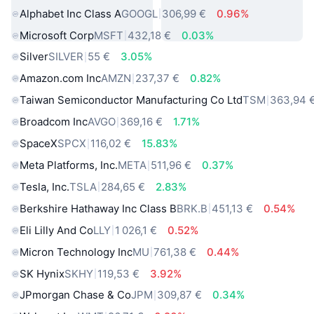
Alphabet Inc Class A
GOOGL
306,99 €
0.96%
Microsoft Corp
MSFT
432,18 €
0.03%
Silver
SILVER
55 €
3.05%
Amazon.com Inc
AMZN
237,37 €
0.82%
Taiwan Semiconductor Manufacturing Co Ltd
TSM
363,94 
Broadcom Inc
AVGO
369,16 €
1.71%
SpaceX
SPCX
116,02 €
15.83%
Meta Platforms, Inc.
META
511,96 €
0.37%
Tesla, Inc.
TSLA
284,65 €
2.83%
Berkshire Hathaway Inc Class B
BRK.B
451,13 €
0.54%
Eli Lilly And Co
LLY
1 026,1 €
0.52%
Micron Technology Inc
MU
761,38 €
0.44%
SK Hynix
SKHY
119,53 €
3.92%
JPmorgan Chase & Co
JPM
309,87 €
0.34%