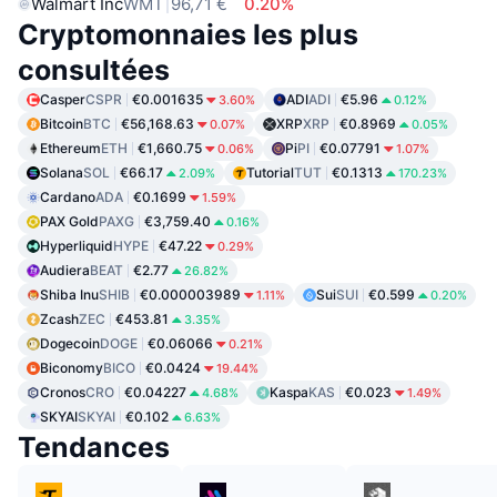
Walmart Inc
WMT
96,71 €
0.20%
Cryptomonnaies les plus
consultées
Casper
CSPR
€0.001635
ADI
ADI
€5.96
3.60%
0.12%
Bitcoin
BTC
€56,168.63
XRP
XRP
€0.8969
0.07%
0.05%
Ethereum
ETH
€1,660.75
Pi
PI
€0.07791
0.06%
1.07%
Solana
SOL
€66.17
Tutorial
TUT
€0.1313
2.09%
170.23%
Cardano
ADA
€0.1699
1.59%
PAX Gold
PAXG
€3,759.40
0.16%
Hyperliquid
HYPE
€47.22
0.29%
Audiera
BEAT
€2.77
26.82%
Shiba Inu
SHIB
€0.000003989
Sui
SUI
€0.599
1.11%
0.20%
Zcash
ZEC
€453.81
3.35%
Dogecoin
DOGE
€0.06066
0.21%
Biconomy
BICO
€0.0424
19.44%
Cronos
CRO
€0.04227
Kaspa
KAS
€0.023
4.68%
1.49%
SKYAI
SKYAI
€0.102
6.63%
Tendances