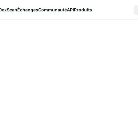
DexScan
Échanges
Communauté
API
Produits