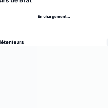
urs de Brat
En chargement...
détenteurs