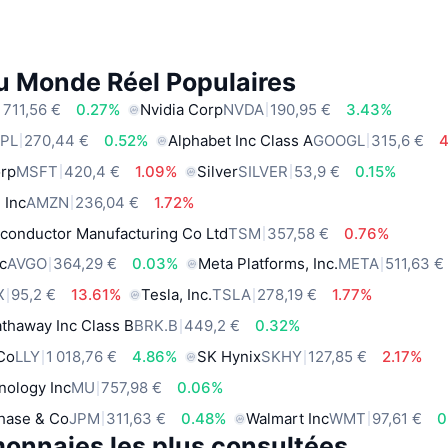
du Monde Réel Populaires
 711,56 €
0.27%
Nvidia Corp
NVDA
190,95 €
3.43%
PL
270,44 €
0.52%
Alphabet Inc Class A
GOOGL
315,6 €
orp
MSFT
420,4 €
1.09%
Silver
SILVER
53,9 €
0.15%
 Inc
AMZN
236,04 €
1.72%
conductor Manufacturing Co Ltd
TSM
357,58 €
0.76%
c
AVGO
364,29 €
0.03%
Meta Platforms, Inc.
META
511,63 €
X
95,2 €
13.61%
Tesla, Inc.
TSLA
278,19 €
1.77%
thaway Inc Class B
BRK.B
449,2 €
0.32%
 Co
LLY
1 018,76 €
4.86%
SK Hynix
SKHY
127,85 €
2.17%
nology Inc
MU
757,98 €
0.06%
hase & Co
JPM
311,63 €
0.48%
Walmart Inc
WMT
97,61 €
0
onnaies les plus consultées