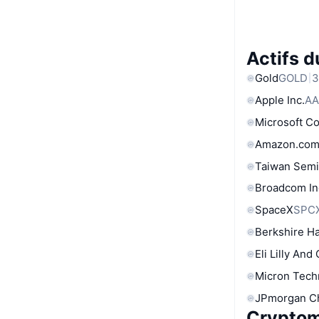
Actifs 
Gold
GOLD
3
Apple Inc.
AA
Microsoft C
Amazon.com
Taiwan Semi
Broadcom In
SpaceX
SPC
Berkshire Ha
Eli Lilly And
Micron Tech
JPmorgan C
Cryptom