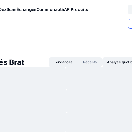
DexScan
Échanges
Communauté
API
Produits
és Brat
Tendances
Récents
Analyse quoti