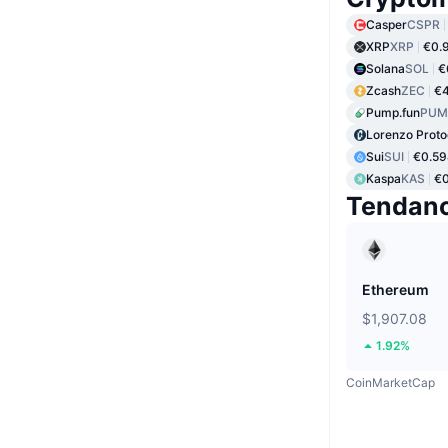
Casper
CSPR
XRP
XRP
€0.
Solana
SOL
€
Zcash
ZEC
€
Pump.fun
PUM
Lorenzo Proto
Sui
SUI
€0.5
Kaspa
KAS
€0
Tendan
Ethereum
$1,907.08
1.92%
CoinMarketCap