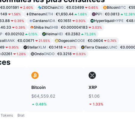
€0.001591
ZIGChain
ZIG
€0.03499
Bitcoin
BTC
€55
2.60%
0.65%
9149
Ethereum
ETH
€1,650.44
Pi
PI
€0.0813
1.56%
1.68%
12.38
63.88
Cardano
ADA
€0.1651
Hyperliquid
HYPE
€48.
0.39%
0.93%
440.33
Shiba Inu
SHIB
€0.000004183
0.39%
3.03%
P
€0.002102
Heima
HEI
€0.2382
0.15%
73.26%
col
BANK
€0.03671
Dogecoin
DOGE
€0.0604
21.55%
0.74%
949
Stellar
XLM
€0.1418
Terra Classic
LUNC
€0.000
0.95%
2.21%
.02261
Ondo
ONDO
€0.3218
1.28%
0.93%
ces
Bitcoin
XRP
$64,559.62
$1.06
0.48%
1.33%
Tokens
Brat