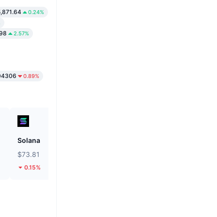
,871.64
0.24%
%
98
2.57%
04306
0.89%
Solana
Tether Gold
$73.81
$4,270.47
0.15%
4.77%