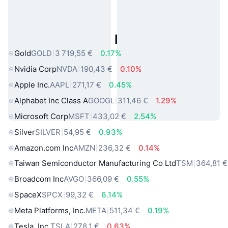
Actifs du Monde Réel Populaires
Gold
GOLD
3 719,55 €
0.17%
Nvidia Corp
NVDA
190,43 €
0.10%
Apple Inc.
AAPL
271,17 €
0.45%
Alphabet Inc Class A
GOOGL
311,46 €
1.29%
Microsoft Corp
MSFT
433,02 €
2.54%
Silver
SILVER
54,95 €
0.93%
Amazon.com Inc
AMZN
236,32 €
0.14%
Taiwan Semiconductor Manufacturing Co Ltd
TSM
364,81 €
Broadcom Inc
AVGO
366,09 €
0.55%
SpaceX
SPCX
99,32 €
6.14%
Meta Platforms, Inc.
META
511,34 €
0.19%
Tesla, Inc.
TSLA
278,1 €
0.63%