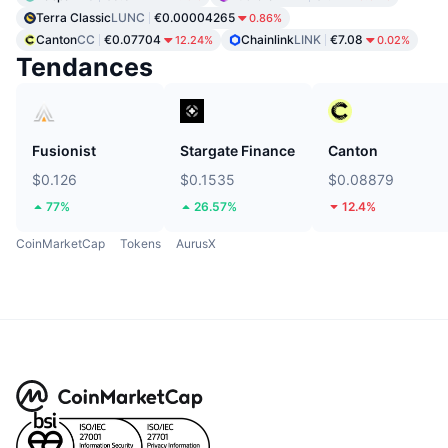
Terra Classic
LUNC
€0.00004265
0.86%
Canton
CC
€0.07704
Chainlink
LINK
€7.08
12.24%
0.02%
Tendances
Fusionist
Stargate Finance
Canton
$0.126
$0.1535
$0.08879
77%
26.57%
12.4%
CoinMarketCap
Tokens
AurusX