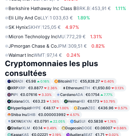
Berkshire Hathaway Inc Class B
BRK.B
453,91 €
1.11%
Eli Lilly And Co
LLY
1 033,63 €
1.89%
SK Hynix
SKHY
125,05 €
4.97%
Micron Technology Inc
MU
772,29 €
1.31%
JPmorgan Chase & Co
JPM
309,51 €
0.82%
Walmart Inc
WMT
97,14 €
0.24%
Cryptomonnaies les plus
consultées
ADI
ADI
€5.98
Bitcoin
BTC
€55,828.27
0.16%
0.40%
XRP
XRP
€0.8877
Ethereum
ETH
€1,650.60
2.36%
0.13%
Pi
PI
€0.07616
Cardano
ADA
€0.1754
3.33%
7.77%
Solana
SOL
€63.23
Heima
HEI
€0.173
1.36%
53.79%
Hyperliquid
HYPE
€48.17
Zcash
ZEC
€436.96
1.00%
0.57%
Shiba Inu
SHIB
€0.000003992
4.57%
SKYAI
SKYAI
€0.0791
Sui
SUI
€0.5838
22.05%
1.74%
Stellar
XLM
€0.14
Dogecoin
DOGE
€0.06007
0.49%
0.66%
Kaspa
KAS
€0.02221
Audiera
BEAT
€1.71
2.19%
0.02%