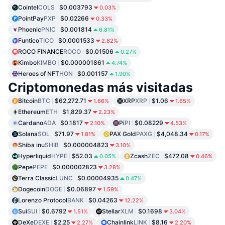
Cointel
COLS
$0.003793
0.03%
PointPay
PXP
$0.02266
0.33%
Phoenic
PNIC
$0.001814
6.81%
Funtico
TICO
$0.0001533
2.82%
ROCO FINANCE
ROCO
$0.01506
0.27%
Kimbo
KIMBO
$0.000001861
4.74%
Heroes of NFT
HON
$0.001157
1.90%
Criptomonedas más visitadas
Bitcoin
BTC
$62,272.71
XRP
XRP
$1.06
1.66%
1.65%
Ethereum
ETH
$1,829.37
2.23%
Cardano
ADA
$0.1817
Pi
PI
$0.08229
2.10%
4.53%
Solana
SOL
$71.97
PAX Gold
PAXG
$4,048.34
1.81%
0.17%
Shiba inu
SHIB
$0.000004823
3.10%
Hyperliquid
HYPE
$52.03
Zcash
ZEC
$472.08
0.05%
0.46%
Pepe
PEPE
$0.000002823
3.28%
Terra Classic
LUNC
$0.00004935
0.47%
Dogecoin
DOGE
$0.06897
1.59%
Lorenzo Protocol
BANK
$0.04263
12.22%
Sui
SUI
$0.6792
Stellar
XLM
$0.1698
1.51%
3.04%
DeXe
DEXE
$2.25
Chainlink
LINK
$8.16
2.27%
2.20%