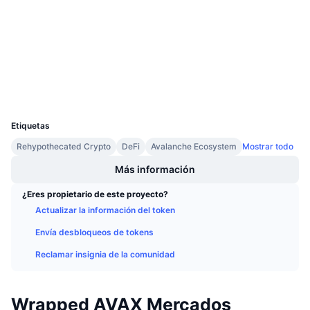
Contratos
Próximas ventas
Tasas de financiación
Aprende y Gana
3.8
Calificación (CertiK)
snowscan.xyz
Exploradores
Calendarios
Carteras
Calendario de ICO
UCID
9462
Etiquetas
Calendario de eventos
Rehypothecated Crypto
DeFi
Avalanche Ecosystem
Mostrar todo
Más información
¿Eres propietario de este proyecto?
Actualizar la información del token
Envía desbloqueos de tokens
Reclamar insignia de la comunidad
Wrapped AVAX Mercados