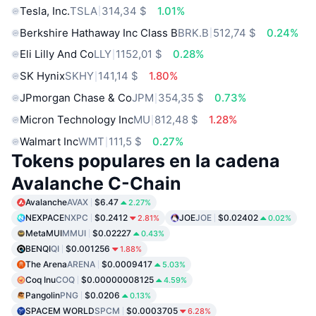
Tesla, Inc.
TSLA
314,34 $
1.01%
Berkshire Hathaway Inc Class B
BRK.B
512,74 $
0.24%
Eli Lilly And Co
LLY
1152,01 $
0.28%
SK Hynix
SKHY
141,14 $
1.80%
JPmorgan Chase & Co
JPM
354,35 $
0.73%
Micron Technology Inc
MU
812,48 $
1.28%
Walmart Inc
WMT
111,5 $
0.27%
Tokens populares en la cadena
Avalanche C-Chain
Avalanche
AVAX
$6.47
2.27%
NEXPACE
NXPC
$0.2412
JOE
JOE
$0.02402
2.81%
0.02%
MetaMUI
MMUI
$0.02227
0.43%
BENQI
QI
$0.001256
1.88%
The Arena
ARENA
$0.0009417
5.03%
Coq Inu
COQ
$0.00000008125
4.59%
Pangolin
PNG
$0.0206
0.13%
SPACEM WORLD
SPCM
$0.0003705
6.28%