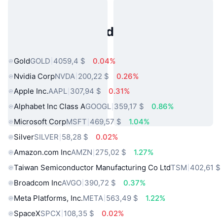
Activos del Mundo Real
Populares
Gold
GOLD
4059,4 $
0.04%
Nvidia Corp
NVDA
200,22 $
0.26%
Apple Inc.
AAPL
307,94 $
0.31%
Alphabet Inc Class A
GOOGL
359,17 $
0.86%
Microsoft Corp
MSFT
469,57 $
1.04%
Silver
SILVER
58,28 $
0.02%
Amazon.com Inc
AMZN
275,02 $
1.27%
Taiwan Semiconductor Manufacturing Co Ltd
TSM
402,61 $
Broadcom Inc
AVGO
390,72 $
0.37%
Meta Platforms, Inc.
META
563,49 $
1.22%
SpaceX
SPCX
108,35 $
0.02%