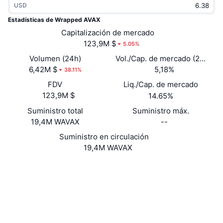
USD
Tendencias
ETF de criptomonedas
Aprender
CMC MCP
Estadísticas de Wrapped AVAX
Nuevo
Capitalización de mercado
ETF de Bitcoin
x402
Noticias
123,9M $
5.05%
Cripto
ETF de Ethereum
Volumen (24h)
Vol./Cap. de mercado (24 h)
Academia
6,42M $
5,18%
38.11%
Política
FDV
Liq./Cap. de mercado
Análisis técnico
Investigación
123,9M $
14.65%
Deportes
Suministro total
Suministro máx.
RSI
Vídeos
19,4M WAVAX
--
Finanzas
MACD
Suministro en circulación
Glosario
19,4M WAVAX
Tecnología
Website
Whitepaper
Derivados
Campañas
Web
NFT
Vista general
Airdrops
Redes Sociales
Estadísticas generales de NFT
Liquidaciones
Recompensas de diamante
terra1...d8gv3m