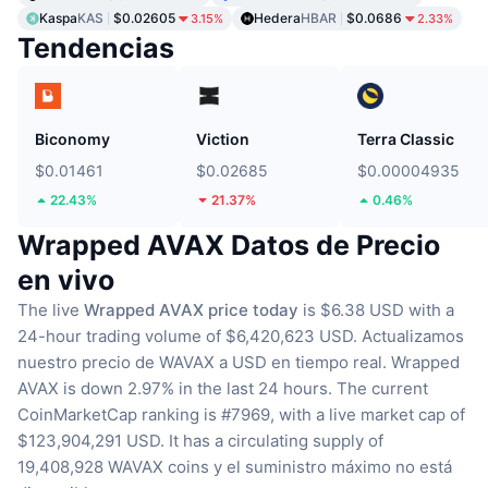
Kaspa
KAS
$0.02605
Hedera
HBAR
$0.0686
3.15%
2.33%
Tendencias
Biconomy
Viction
Terra Classic
$0.01461
$0.02685
$0.00004935
22.43%
21.37%
0.46%
Wrapped AVAX Datos de Precio
en vivo
The live
Wrapped AVAX price today
is $6.38 USD with a
24-hour trading volume of $6,420,623 USD.
Actualizamos
nuestro precio de WAVAX a USD en tiempo real.
Wrapped
AVAX is down 2.97% in the last 24 hours.
The current
CoinMarketCap ranking is #7969, with a live market cap of
$123,904,291 USD.
It has a circulating supply of
19,408,928 WAVAX coins
y el suministro máximo no está