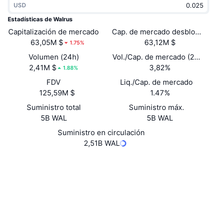
USD
Tendencias
ETF de criptomonedas
Aprender
CMC MCP
Estadísticas de Walrus
Capitalización de mercado
Nuevo
Cap. de mercado desbloquead
ETF de Bitcoin
x402
Noticias
63,05M $
63,12M $
1.75%
Cripto
ETF de Ethereum
Volumen (24h)
Vol./Cap. de mercado (24 h)
Academia
2,41M $
3,82%
1.88%
Política
FDV
Liq./Cap. de mercado
Análisis técnico
Investigación
125,59M $
1.47%
Deportes
Suministro total
Suministro máx.
RSI
Vídeos
5B WAL
5B WAL
Finanzas
MACD
Suministro en circulación
Glosario
2,51B WAL
Tecnología
Web
Website
Whitepaper
Derivados
Campañas
Redes Sociales
NFT
Vista general
Contratos
0x356a...l::WAL
Airdrops
4.5
Calificación (CertiK)
Estadísticas generales de NFT
Liquidaciones
suivision.xyz
Recompensas de diamante
Exploradores