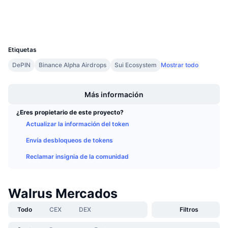
Próximas ventas
Tasas de financiación
Aprende y Gana
Carteras
UCID
36119
Calendarios
Etiquetas
DePIN
Binance Alpha Airdrops
Sui Ecosystem
Mostrar todo
Calendario de ICO
Boost
Más información
Calendario de eventos
¿Eres propietario de este proyecto?
Actualizar la información del token
Envía desbloqueos de tokens
Reclamar insignia de la comunidad
Walrus Mercados
Todo
CEX
DEX
Filtros