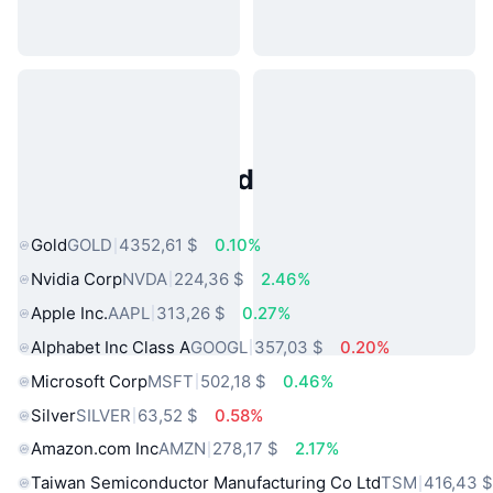
Activos del Mundo Real
Populares
Gold
GOLD
4352,61 $
0.10%
Nvidia Corp
NVDA
224,36 $
2.46%
Apple Inc.
AAPL
313,26 $
0.27%
Alphabet Inc Class A
GOOGL
357,03 $
0.20%
Microsoft Corp
MSFT
502,18 $
0.46%
Silver
SILVER
63,52 $
0.58%
Amazon.com Inc
AMZN
278,17 $
2.17%
Taiwan Semiconductor Manufacturing Co Ltd
TSM
416,43 