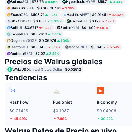
Solana
SOL
$73.76
Hyperliquid
HYPE
$55.71
0.55%
0.00%
Shiba inu
SHIB
$0.00000461
2.29%
Zcash
ZEC
$508.71
Hashflow
HFT
$0.01451
2.48%
42.43%
SKYAI
SKYAI
$0.1071
Heima
HEI
$0.194
37.65%
7.32%
Sui
SUI
$0.6717
Stellar
XLM
$0.1602
0.44%
1.07%
Kaspa
KAS
$0.02613
2.80%
Dogecoin
DOGE
$0.06976
1.04%
Canton
CC
$0.09455
Ondo
ONDO
$0.3497
5.12%
5.54%
Audiera
BEAT
$2.02
3.49%
Precios de Walrus globales
WAL/USD
United States Dollar
$0.02512
Tendencias
Hashflow
Fusionist
Biconomy
$0.01428
$0.1087
$0.04906
45.49%
7.69%
30.22%
Walrus Datos de Precio en vivo