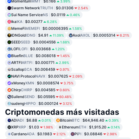
Momentum
MMT
$0.166
3.99%
Swarm Network
TRUTH
$0.01306
2.54%
Sui Name Service
NS
$0.0119
0.46%
Ika
IKA
$0.00277
6.28%
MemeFi
MEMEFI
$0.00006395
1.58%
IDNGold
IDNG
$4.91
Axol
AXOL
$0.0005314
11.09%
6.21%
SEED
SEED
$0.0004556
1.68%
LOFI
LOFI
$0.003668
1.20%
Bluefin
BLUE
$0.008018
1.45%
ARTFI
ARTFI
$0.000771
2.99%
Scallop
SCA
$0.006459
0.97%
NAVI Protocol
NAVX
$0.007625
2.09%
xMoney
XMN
$0.0008574
3.75%
Chirp
CHIRP
$0.004585
0.60%
Suilend
SEND
$0.05595
60.48%
sudeng
HIPPO
$0.000124
3.12%
Criptomonedas más visitadas
ADI
ADI
$6.88
Bitcoin
BTC
$64,946.40
0.01%
0.39%
XRP
XRP
$1.03
Ethereum
ETH
$1,915.20
1.98%
0.14%
Cardano
ADA
$0.1983
Pi
PI
$0.08846
2.12%
2.98%