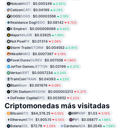
Notcoin
NOT
$0.000349
0.82%
Catizen
CATI
$0.04169
6.29%
DOGS
DOGS
$0.00003556
2.19%
Resistance Dog
REDO
$0.08142
6.72%
X Empire
X
$0.000009069
0.42%
Major
MAJOR
$0.03925
1.99%
Not Pixel
PX
$0.01314
2.56%
Storm Trade
STORM
$0.004553
0.91%
NikolAI
NIKO
$0.0007397
3.19%
Povel Durev
DUREV
$0.007058
1.90%
JetTon Games
JETTON
$0.02199
0.37%
Vertus
VERT
$0.0007234
0.24%
TrainCoin
TRAIN
$0.04393
4.23%
Blum
Blum
$0.001674
0.09%
TON Station
MRSOON
$0.000003213
0.37%
DeFinder Capital
DFC
$0.003652
2.22%
Criptomonedas más visitadas
Bitcoin
BTC
$64,378.25
XRP
XRP
$1.03
0.55%
3.15%
Ethereum
ETH
$1,905.15
Pi
PI
$0.08877
0.55%
1.98%
Solana
SOL
$72.76
Cardano
ADA
$0.2046
2.26%
7.59%