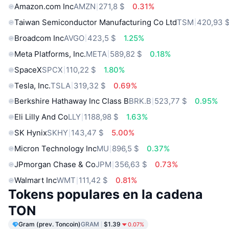
Amazon.com Inc
AMZN
271,8 $
0.31%
Taiwan Semiconductor Manufacturing Co Ltd
TSM
420,93 
Broadcom Inc
AVGO
423,5 $
1.25%
Meta Platforms, Inc.
META
589,82 $
0.18%
SpaceX
SPCX
110,22 $
1.80%
Tesla, Inc.
TSLA
319,32 $
0.69%
Berkshire Hathaway Inc Class B
BRK.B
523,77 $
0.95%
Eli Lilly And Co
LLY
1188,98 $
1.63%
SK Hynix
SKHY
143,47 $
5.00%
Micron Technology Inc
MU
896,5 $
0.37%
JPmorgan Chase & Co
JPM
356,63 $
0.73%
Walmart Inc
WMT
111,42 $
0.81%
Tokens populares en la cadena
TON
Gram (prev. Toncoin)
GRAM
$1.39
0.07%