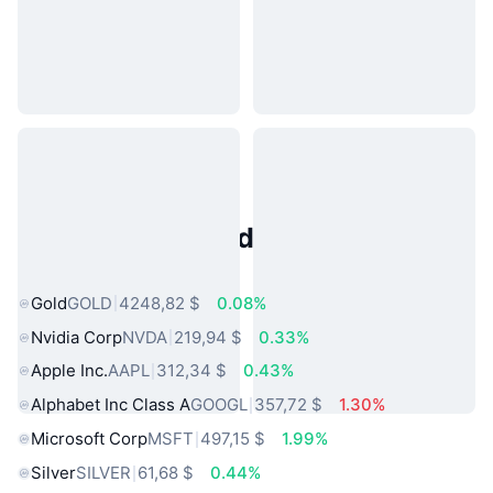
Activos del Mundo Real
Populares
Gold
GOLD
4248,82 $
0.08%
Nvidia Corp
NVDA
219,94 $
0.33%
Apple Inc.
AAPL
312,34 $
0.43%
Alphabet Inc Class A
GOOGL
357,72 $
1.30%
Microsoft Corp
MSFT
497,15 $
1.99%
Silver
SILVER
61,68 $
0.44%