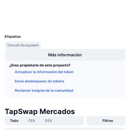
tonviewer.com
Próximas ventas
Exploradores
Tasas de financiación
Aprende y Gana
Carteras
UCID
Calendarios
35755
Etiquetas
Calendario de ICO
Toncoin Ecosystem
Más información
Calendario de eventos
¿Eres propietario de este proyecto?
Actualizar la información del token
Envía desbloqueos de tokens
Reclamar insignia de la comunidad
TapSwap Mercados
Todo
CEX
DEX
Filtros