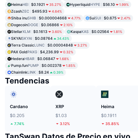
Heima
HEI
$0.1921
Hyperliquid
HYPE
$56.10
35.27%
1.99%
Zcash
ZEC
$495.93
4.64%
Shiba inu
SHIB
$0.000004668
Sui
SUI
$0.675
4.77%
2.47%
Dogecoin
DOGE
$0.06866
2.10%
Stellar
XLM
$0.1613
Kaspa
KAS
$0.02564
3.60%
1.81%
SKYAI
SKYAI
$0.08764
34.43%
Terra Classic
LUNC
$0.00004848
3.27%
PAX Gold
PAXG
$4,236.99
0.32%
Hedera
HBAR
$0.06847
1.68%
Pump.fun
PUMP
$0.002378
1.85%
Chainlink
LINK
$8.24
0.39%
Tendencias
Cardano
XRP
Heima
$0.205
$1.03
$0.1911
7.74%
3.12%
35.85%
TapSwap Datos de Precio en vivo