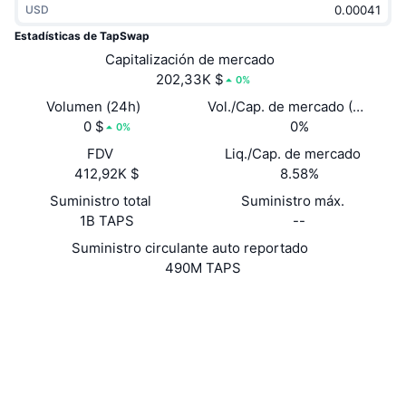
USD
Tendencias
ETF de criptomonedas
Aprender
CMC MCP
Estadísticas de TapSwap
Nuevo
Capitalización de mercado
ETF de Bitcoin
x402
Noticias
202,33K $
0%
Cripto
ETF de Ethereum
Volumen (24h)
Vol./Cap. de mercado (24 h)
Academia
0 $
0%
0%
Política
FDV
Liq./Cap. de mercado
Análisis técnico
Investigación
412,92K $
8.58%
Deportes
Suministro total
Suministro máx.
RSI
Vídeos
1B TAPS
--
Finanzas
MACD
Suministro circulante auto reportado
Glosario
490M TAPS
Tecnología
Web
Website
Derivados
Campañas
NFT
Redes Sociales
Vista general
Airdrops
Contratos
EQD3r1...4-HtAp
Estadísticas generales de NFT
2.7
Liquidaciones
Recompensas de diamante
Calificación (CertiK)