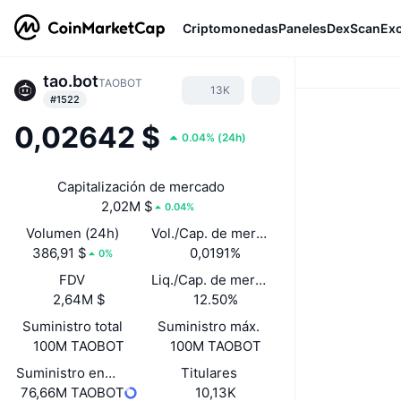
Criptomonedas
Paneles
DexScan
Ex
tao.bot
TAOBOT
13K
#1522
0,02642 $
0.04%
(
24h
)
Capitalización de mercado
2,02M $
0.04%
Volumen (24h)
Vol./Cap. de mercado (24 h)
386,91 $
0,0191%
0%
FDV
Liq./Cap. de mercado
2,64M $
12.50%
Suministro total
Suministro máx.
100M TAOBOT
100M TAOBOT
Suministro en circulación
Titulares
76,66M TAOBOT
10,13K