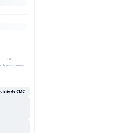
bir una
ar transacciones
s diario de CMC