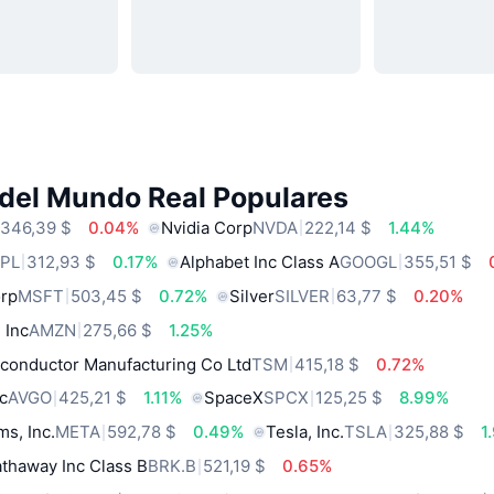
 del Mundo Real Populares
346,39 $
0.04%
Nvidia Corp
NVDA
222,14 $
1.44%
PL
312,93 $
0.17%
Alphabet Inc Class A
GOOGL
355,51 $
orp
MSFT
503,45 $
0.72%
Silver
SILVER
63,77 $
0.20%
 Inc
AMZN
275,66 $
1.25%
conductor Manufacturing Co Ltd
TSM
415,18 $
0.72%
c
AVGO
425,21 $
1.11%
SpaceX
SPCX
125,25 $
8.99%
ms, Inc.
META
592,78 $
0.49%
Tesla, Inc.
TSLA
325,88 $
1
thaway Inc Class B
BRK.B
521,19 $
0.65%