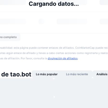
Cargando datos...
ho completo
sabilidad: esta página puede contener enlaces de afiliados. CoinMarketCap puede reci
itas algún enlace de afiliado y llevas a cabo ciertas acciones como registrarte y realiz
s de afiliación. Por favor, consulta la
divulgación de afiliados
.
 de tao.bot
Lo más popular
Lo más reciente
Análisi