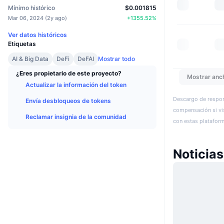
Mínimo histórico
$0.001815
Mar 06, 2024
(
2y ago
)
+
1355.52
%
Ver datos históricos
Etiquetas
AI & Big Data
DeFi
DeFAI
Mostrar todo
¿Eres propietario de este proyecto?
Mostrar anc
Actualizar la información del token
Descargo de respon
Envía desbloqueos de tokens
compensación si vis
Reclamar insignia de la comunidad
con estas plataforma
Noticias