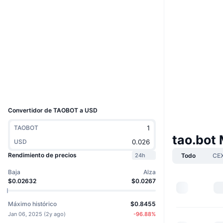
Web
Website
Redes Sociales
Contratos
0x49fb...d372C4
etherscan.io
Exploradores
Carteras
UCID
34835
Convertidor de TAOBOT a USD
TAOBOT
tao.bot
USD
Rendimiento de precios
Todo
CE
24h
Baja
Alza
$0.02632
$0.0267
Máximo histórico
$0.8455
Jan 06, 2025
(
2y ago
)
-96.88
%