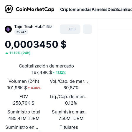
Criptomonedas
Paneles
DexScan
Ex
Tajir Tech Hub
TJRM
853
#2747
0,0003450 $
11.12%
(
24h
)
Capitalización de mercado
167,49K $
11.12%
Volumen (24h)
Vol./Cap. de mercado (24 h)
101,96K $
60,87%
0.06%
FDV
Liq./Cap. de mercado
258,79K $
0.12%
Suministro total
Suministro máx.
485,41M TJRM
750M TJRM
Suministro en circulación
Titulares