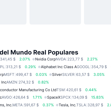
 del Mundo Real Populares
341,45 $
2.07%
Nvidia Corp
NVDA
223,77 $
2.27%
PL
313,21 $
0.29%
Alphabet Inc Class A
GOOGL
354,79 $
orp
MSFT
499,47 $
0.03%
Silver
SILVER
63,57 $
3.05%
 Inc
AMZN
274,32 $
0.82%
conductor Manufacturing Co Ltd
TSM
420,61 $
0.44%
c
AVGO
426,64 $
1.71%
SpaceX
SPCX
134,09 $
15.83%
ms, Inc.
META
591,67 $
0.37%
Tesla, Inc.
TSLA
328,97 $
2