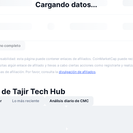
Cargando datos...
ho completo
sabilidad: esta página puede contener enlaces de afiliados. CoinMarketCap puede reci
itas algún enlace de afiliado y llevas a cabo ciertas acciones como registrarte y realiz
s de afiliación. Por favor, consulta la
divulgación de afiliados
.
 de Tajir Tech Hub
r
Lo más reciente
Análisis diario de CMC