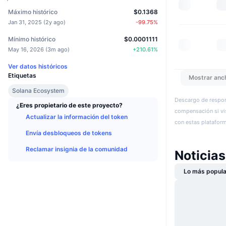
Máximo histórico
$0.1368
Jan 31, 2025
(
2y ago
)
-99.75
%
Mínimo histórico
$0.0001111
May 16, 2026
(
3m ago
)
+
210.61
%
Ver datos históricos
Etiquetas
Mostrar anc
Solana Ecosystem
Descargo de respon
¿Eres propietario de este proyecto?
compensación si vis
Actualizar la información del token
con estas plataforma
Envía desbloqueos de tokens
Reclamar insignia de la comunidad
Noticias
Lo más popula