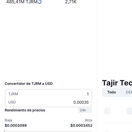
485,41M TJRM
2,71K
Boost
Web
Website
Whitepaper
Redes Sociales
Contratos
4AdDFs...YuTBLo
Exploradores
solscan.io
Carteras
UCID
35230
Tajir T
Convertidor de TJRM a USD
Todo
CE
TJRM
USD
Rendimiento de precios
24h
Baja
Alza
$0.0003099
$0.0003452