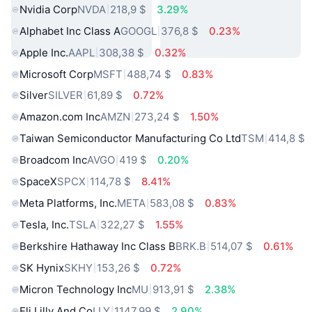
Nvidia Corp
NVDA
218,9 $
3.29%
Alphabet Inc Class A
GOOGL
376,8 $
0.23%
Apple Inc.
AAPL
308,38 $
0.32%
Microsoft Corp
MSFT
488,74 $
0.83%
Silver
SILVER
61,89 $
0.72%
Amazon.com Inc
AMZN
273,24 $
1.50%
Taiwan Semiconductor Manufacturing Co Ltd
TSM
414,8 $
Broadcom Inc
AVGO
419 $
0.20%
SpaceX
SPCX
114,78 $
8.41%
Meta Platforms, Inc.
META
583,08 $
0.83%
Tesla, Inc.
TSLA
322,27 $
1.55%
Berkshire Hathaway Inc Class B
BRK.B
514,07 $
0.61%
SK Hynix
SKHY
153,26 $
0.72%
Micron Technology Inc
MU
913,91 $
2.38%
Eli Lilly And Co
LLY
1147,99 $
2.90%