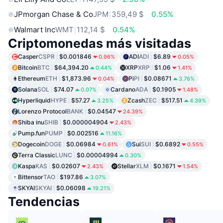
JPmorgan Chase & Co
JPM
359,49 $
0.55%
Walmart Inc
WMT
112,14 $
0.54%
Criptomonedas más visitadas
Casper
CSPR
$0.001846
ADI
ADI
$6.89
0.96%
0.05%
Bitcoin
BTC
$64,394.20
XRP
XRP
$1.06
0.44%
1.41%
Ethereum
ETH
$1,873.96
Pi
PI
$0.08671
0.04%
3.76%
Solana
SOL
$74.07
Cardano
ADA
$0.1905
0.07%
1.48%
Hyperliquid
HYPE
$57.27
Zcash
ZEC
$517.51
3.25%
4.39%
Lorenzo Protocol
BANK
$0.04547
24.39%
Shiba inu
SHIB
$0.000004904
2.43%
Pump.fun
PUMP
$0.002516
11.16%
Dogecoin
DOGE
$0.06984
Sui
SUI
$0.6892
0.61%
0.55%
Terra Classic
LUNC
$0.00004994
0.30%
Kaspa
KAS
$0.02607
Stellar
XLM
$0.1671
2.43%
1.54%
Bittensor
TAO
$197.86
3.07%
SKYAI
SKYAI
$0.06098
19.21%
Tendencias