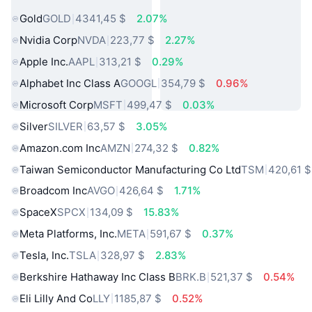
Gold
GOLD
4341,45 $
2.07%
Nvidia Corp
NVDA
223,77 $
2.27%
Apple Inc.
AAPL
313,21 $
0.29%
Alphabet Inc Class A
GOOGL
354,79 $
0.96%
Microsoft Corp
MSFT
499,47 $
0.03%
Silver
SILVER
63,57 $
3.05%
Amazon.com Inc
AMZN
274,32 $
0.82%
Taiwan Semiconductor Manufacturing Co Ltd
TSM
420,61 $
Broadcom Inc
AVGO
426,64 $
1.71%
SpaceX
SPCX
134,09 $
15.83%
Meta Platforms, Inc.
META
591,67 $
0.37%
Tesla, Inc.
TSLA
328,97 $
2.83%
Berkshire Hathaway Inc Class B
BRK.B
521,37 $
0.54%
Eli Lilly And Co
LLY
1185,87 $
0.52%