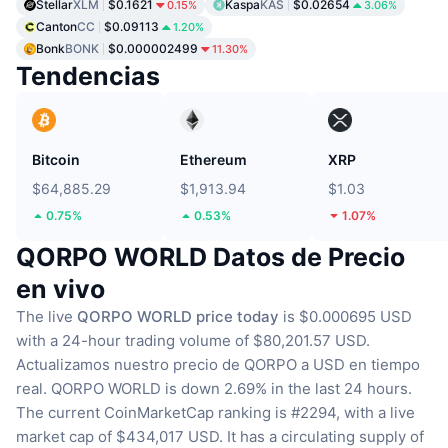
Stellar
XLM
$0.1621
Kaspa
KAS
$0.02654
0.15%
3.06%
Canton
CC
$0.09113
1.20%
Bonk
BONK
$0.000002499
11.30%
Tendencias
Bitcoin
Ethereum
XRP
$64,885.29
$1,913.94
$1.03
0.75%
0.53%
1.07%
QORPO WORLD Datos de Precio
en vivo
The live
QORPO WORLD price today
is $0.000695 USD
with a 24-hour trading volume of $80,201.57 USD.
Actualizamos nuestro precio de QORPO a USD en tiempo
real.
QORPO WORLD is down 2.69% in the last 24 hours.
The current CoinMarketCap ranking is #2294, with a live
market cap of $434,017 USD.
It has a circulating supply of