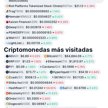
stock(xStock)
Riot Platforms Tokenized Stock (Ondo)
RIOTon
$21.13
2.39%
Trog
TROG
$0.0000009692
1.56%
Hemule
HEMULE
$0.0004637
0.42%
Kaizen Finance
KZEN
$0.0002352
0.28%
Geeq
GEEQ
$0.002619
1.48%
PEAKDEFI
PEAK
$0.00006163
0.07%
Wat
WAT
$0.0000002323
0.89%
LightLink
LL
$0.00119
0.30%
Criptomonedas más visitadas
ADI
ADI
$6.89
Bitcoin
BTC
$64,884.09
0.03%
0.77%
XRP
XRP
$1.03
Ethereum
ETH
$1,913.97
1.00%
0.57%
Pi
PI
$0.09
Cardano
ADA
$0.1998
1.86%
0.74%
Solana
SOL
$73.77
Hyperliquid
HYPE
$54.18
1.41%
2.94%
Zcash
ZEC
$508.13
SKYAI
SKYAI
$0.1135
0.73%
12.78%
Shiba inu
SHIB
$0.000004644
0.44%
Hashflow
HFT
$0.01244
Sui
SUI
$0.6766
58.92%
0.24%
Biconomy
BICO
$0.05241
31.63%
Ondo
ONDO
$0.3505
2.20%
Dogecoin
DOGE
$0.06987
0.83%