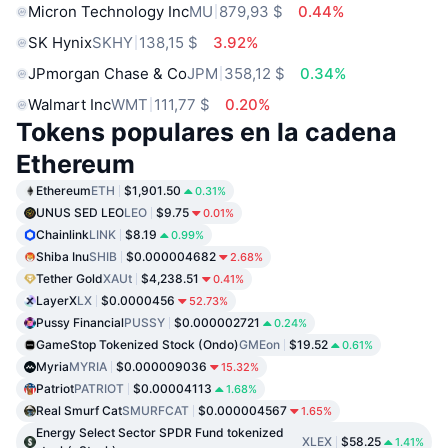
Micron Technology Inc
MU
879,93 $
0.44%
SK Hynix
SKHY
138,15 $
3.92%
JPmorgan Chase & Co
JPM
358,12 $
0.34%
Walmart Inc
WMT
111,77 $
0.20%
Tokens populares en la cadena
Ethereum
Ethereum
ETH
$1,901.50
0.31%
UNUS SED LEO
LEO
$9.75
0.01%
Chainlink
LINK
$8.19
0.99%
Shiba Inu
SHIB
$0.000004682
2.68%
Tether Gold
XAUt
$4,238.51
0.41%
LayerX
LX
$0.0000456
52.73%
Pussy Financial
PUSSY
$0.000002721
0.24%
GameStop Tokenized Stock (Ondo)
GMEon
$19.52
0.61%
Myria
MYRIA
$0.000009036
15.32%
Patriot
PATRIOT
$0.00004113
1.68%
Real Smurf Cat
SMURFCAT
$0.000004567
1.65%
Energy Select Sector SPDR Fund tokenized
XLEX
$58.25
1.41%