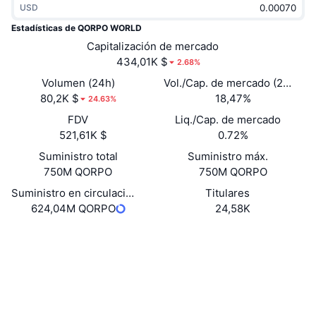
USD
Tendencias
ETF de criptomonedas
Aprender
CMC MCP
Estadísticas de QORPO WORLD
Nuevo
Capitalización de mercado
ETF de Bitcoin
x402
Noticias
434,01K $
2.68%
Cripto
ETF de Ethereum
Volumen (24h)
Vol./Cap. de mercado (24 h)
Academia
80,2K $
18,47%
24.63%
Política
FDV
Liq./Cap. de mercado
Análisis técnico
Investigación
521,61K $
0.72%
Deportes
Suministro total
Suministro máx.
RSI
Vídeos
750M QORPO
750M QORPO
Finanzas
MACD
Suministro en circulación
Titulares
Glosario
624,04M QORPO
24,58K
Tecnología
Website
Derivados
Campañas
Web
NFT
Vista general
Airdrops
Redes Sociales
Estadísticas generales de NFT
Liquidaciones
Recompensas de diamante
0x2251...FAA940