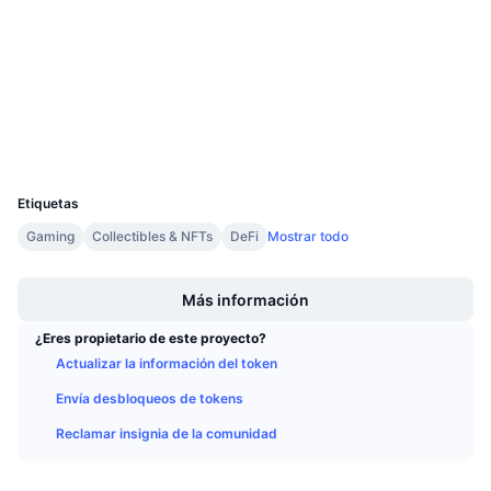
Contratos
Próximas ventas
Tasas de financiación
Aprende y Gana
3.9
Calificación (CertiK)
etherscan.io
Exploradores
Calendarios
Carteras
Calendario de ICO
UCID
18345
Etiquetas
Calendario de eventos
Gaming
Collectibles & NFTs
DeFi
Mostrar todo
Boost
Más información
¿Eres propietario de este proyecto?
Actualizar la información del token
Envía desbloqueos de tokens
Reclamar insignia de la comunidad