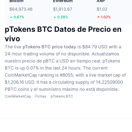
Bitcoin
Ethereum
XRP
$64,973.46
$1,913.67
$1.02
0.87%
0.39%
1.02%
pTokens BTC Datos de Precio en
vivo
The live
pTokens BTC price today
is $84.79 USD with a
24-hour trading volume of no disponible.
Actualizamos
nuestro precio de pBTC a USD en tiempo real.
pTokens
BTC is up 0.07% in the last 24 hours.
The current
CoinMarketCap ranking is #8055, with a live market cap of
$1,206.16 USD.
It has a circulating supply of 14.22509000
PBTC coins
y el suministro máximo no está disponible.
CoinMarketCap
Fichas
pTokens BTC