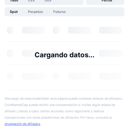
Todo
CEX
DEX
Filtros
Spot
Perpetuo
Futuros
Cargando datos...
Descargo de responsabilidad: esta página puede contener enlaces de afiliados.
CoinMarketCap puede recibir una compensación si visitas algún enlace de
afiliado y llevas a cabo ciertas acciones como registrarte y realizar
transacciones con estas plataformas de afiliación. Por favor, consulta la
divulgación de afiliados
.