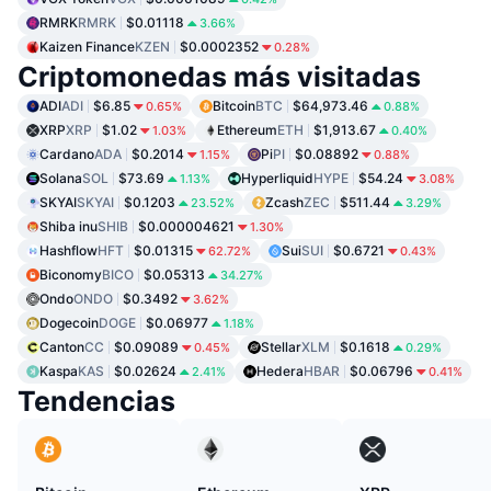
RMRK
RMRK
$0.01118
3.66%
Kaizen Finance
KZEN
$0.0002352
0.28%
Criptomonedas más visitadas
ADI
ADI
$6.85
Bitcoin
BTC
$64,973.46
0.65%
0.88%
XRP
XRP
$1.02
Ethereum
ETH
$1,913.67
1.03%
0.40%
Cardano
ADA
$0.2014
Pi
PI
$0.08892
1.15%
0.88%
Solana
SOL
$73.69
Hyperliquid
HYPE
$54.24
1.13%
3.08%
SKYAI
SKYAI
$0.1203
Zcash
ZEC
$511.44
23.52%
3.29%
Shiba inu
SHIB
$0.000004621
1.30%
Hashflow
HFT
$0.01315
Sui
SUI
$0.6721
62.72%
0.43%
Biconomy
BICO
$0.05313
34.27%
Ondo
ONDO
$0.3492
3.62%
Dogecoin
DOGE
$0.06977
1.18%
Canton
CC
$0.09089
Stellar
XLM
$0.1618
0.45%
0.29%
Kaspa
KAS
$0.02624
Hedera
HBAR
$0.06796
2.41%
0.41%
Tendencias