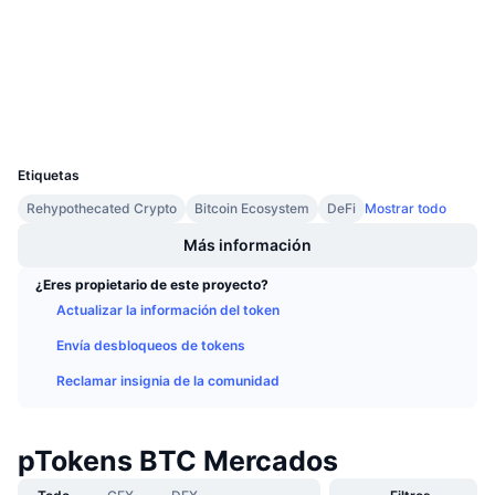
3.3
Próximas ventas
Calificación (CertiK)
Tasas de financiación
Aprende y Gana
etherscan.io
Exploradores
Calendarios
Carteras
UCID
5434
Calendario de ICO
Etiquetas
Rehypothecated Crypto
Bitcoin Ecosystem
DeFi
Mostrar todo
Calendario de eventos
Más información
¿Eres propietario de este proyecto?
Actualizar la información del token
Envía desbloqueos de tokens
Reclamar insignia de la comunidad
pTokens BTC Mercados