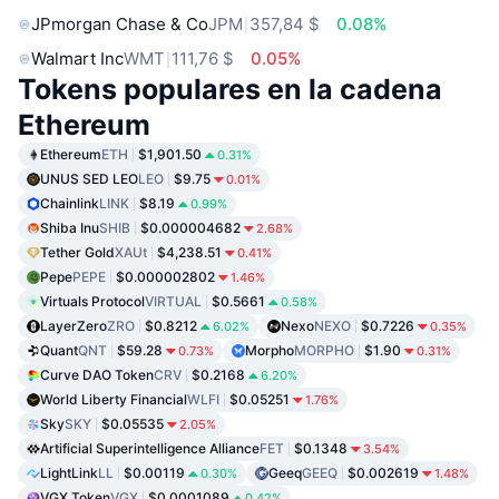
JPmorgan Chase & Co
JPM
357,84 $
0.08%
Walmart Inc
WMT
111,76 $
0.05%
Tokens populares en la cadena
Ethereum
Ethereum
ETH
$1,901.50
0.31%
UNUS SED LEO
LEO
$9.75
0.01%
Chainlink
LINK
$8.19
0.99%
Shiba Inu
SHIB
$0.000004682
2.68%
Tether Gold
XAUt
$4,238.51
0.41%
Pepe
PEPE
$0.000002802
1.46%
Virtuals Protocol
VIRTUAL
$0.5661
0.58%
LayerZero
ZRO
$0.8212
Nexo
NEXO
$0.7226
6.02%
0.35%
Quant
QNT
$59.28
Morpho
MORPHO
$1.90
0.73%
0.31%
Curve DAO Token
CRV
$0.2168
6.20%
World Liberty Financial
WLFI
$0.05251
1.76%
Sky
SKY
$0.05535
2.05%
Artificial Superintelligence Alliance
FET
$0.1348
3.54%
LightLink
LL
$0.00119
Geeq
GEEQ
$0.002619
0.30%
1.48%
VGX Token
VGX
$0.0001089
0.42%