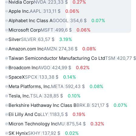
Nvidia Corp
NVDA
223,33 $
0.27%
Apple Inc.
AAPL
313,11 $
0.06%
Alphabet Inc Class A
GOOGL
354,6 $
0.07%
Microsoft Corp
MSFT
499,6 $
0.06%
Silver
SILVER
63,57 $
3.19%
Amazon.com Inc
AMZN
274,36 $
0.08%
Taiwan Semiconductor Manufacturing Co Ltd
TSM
420,77 
Broadcom Inc
AVGO
424,99 $
0.62%
SpaceX
SPCX
133,38 $
0.14%
Meta Platforms, Inc.
META
592,43 $
0.08%
Tesla, Inc.
TSLA
328,85 $
0.10%
Berkshire Hathaway Inc Class B
BRK.B
521,17 $
0.07%
Eli Lilly And Co
LLY
1183,5 $
0.19%
Micron Technology Inc
MU
875,54 $
0.32%
SK Hynix
SKHY
137,92 $
0.02%