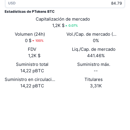
USD
Tendencias
ETF de criptomonedas
Aprender
CMC MCP
Estadísticas de PTokens BTC
Nuevo
Capitalización de mercado
ETF de Bitcoin
x402
Noticias
1,2K $
0.07%
Cripto
ETF de Ethereum
Volumen (24h)
Vol./Cap. de mercado (24 h)
Academia
0 $
0%
100%
Política
FDV
Liq./Cap. de mercado
Análisis técnico
Investigación
1,2K $
441.46%
Deportes
Suministro total
Suministro máx.
RSI
Vídeos
14,22 pBTC
--
Finanzas
MACD
Suministro en circulación
Titulares
Glosario
14,22 pBTC
3,31K
Tecnología
Website
Whitepaper
Derivados
Campañas
Web
NFT
Vista general
Airdrops
Redes Sociales
Estadísticas generales de NFT
0x6219...3c4908
Contratos
Liquidaciones
Recompensas de diamante