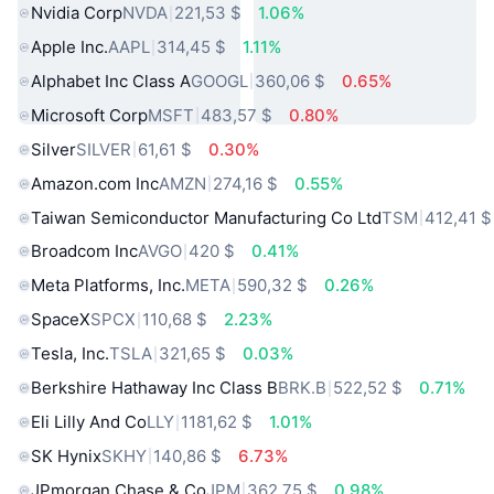
Nvidia Corp
NVDA
221,53 $
1.06%
Apple Inc.
AAPL
314,45 $
1.11%
Alphabet Inc Class A
GOOGL
360,06 $
0.65%
Microsoft Corp
MSFT
483,57 $
0.80%
Silver
SILVER
61,61 $
0.30%
Amazon.com Inc
AMZN
274,16 $
0.55%
Taiwan Semiconductor Manufacturing Co Ltd
TSM
412,41 $
Broadcom Inc
AVGO
420 $
0.41%
Meta Platforms, Inc.
META
590,32 $
0.26%
SpaceX
SPCX
110,68 $
2.23%
Tesla, Inc.
TSLA
321,65 $
0.03%
Berkshire Hathaway Inc Class B
BRK.B
522,52 $
0.71%
Eli Lilly And Co
LLY
1181,62 $
1.01%
SK Hynix
SKHY
140,86 $
6.73%
JPmorgan Chase & Co
JPM
362,75 $
0.98%