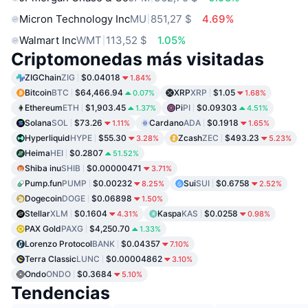
Micron Technology Inc
MU
851,27 $
4.69%
Walmart Inc
WMT
113,52 $
1.05%
Criptomonedas más visitadas
ZIGChain
ZIG
$0.04018
1.84%
Bitcoin
BTC
$64,466.94
XRP
XRP
$1.05
0.07%
1.68%
Ethereum
ETH
$1,903.45
Pi
PI
$0.09303
1.37%
4.51%
Solana
SOL
$73.26
Cardano
ADA
$0.1918
1.11%
1.65%
Hyperliquid
HYPE
$55.30
Zcash
ZEC
$493.23
3.28%
5.23%
Heima
HEI
$0.2807
51.52%
Shiba inu
SHIB
$0.00000471
3.71%
Pump.fun
PUMP
$0.00232
Sui
SUI
$0.6758
8.25%
2.52%
Dogecoin
DOGE
$0.06898
1.50%
Stellar
XLM
$0.1604
Kaspa
KAS
$0.0258
4.31%
0.98%
PAX Gold
PAXG
$4,250.70
1.33%
Lorenzo Protocol
BANK
$0.04357
7.10%
Terra Classic
LUNC
$0.00004862
3.10%
Ondo
ONDO
$0.3684
5.10%
Tendencias