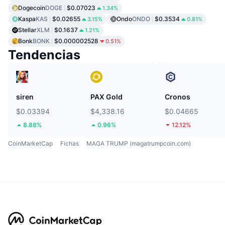
Dogecoin
DOGE
$0.07023
1.34%
Kaspa
KAS
$0.02655
Ondo
ONDO
$0.3534
3.15%
0.81%
Stellar
XLM
$0.1637
1.21%
Bonk
BONK
$0.000002528
0.51%
Tendencias
siren
PAX Gold
Cronos
$0.03394
$4,338.16
$0.04665
8.88%
0.96%
12.12%
CoinMarketCap
Fichas
MAGA TRUMP (magatrumpcoin.com)