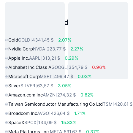
Activos del Mundo Real
Populares
Gold
GOLD
4341,45 $
2.07%
Nvidia Corp
NVDA
223,77 $
2.27%
Apple Inc.
AAPL
313,21 $
0.29%
Alphabet Inc Class A
GOOGL
354,79 $
0.96%
Microsoft Corp
MSFT
499,47 $
0.03%
Silver
SILVER
63,57 $
3.05%
Amazon.com Inc
AMZN
274,32 $
0.82%
Taiwan Semiconductor Manufacturing Co Ltd
TSM
420,61 $
Broadcom Inc
AVGO
426,64 $
1.71%
SpaceX
SPCX
134,09 $
15.83%
Meta Platforms, Inc.
META
591,67 $
0.37%