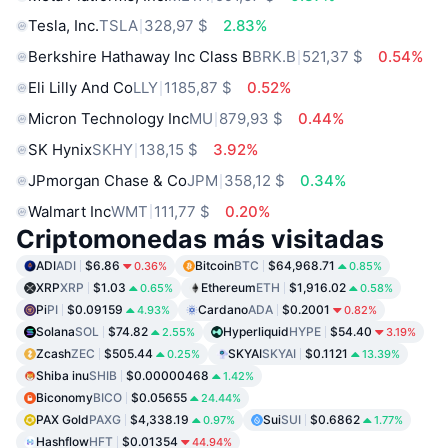
Tesla, Inc.
TSLA
328,97 $
2.83%
Berkshire Hathaway Inc Class B
BRK.B
521,37 $
0.54%
Eli Lilly And Co
LLY
1185,87 $
0.52%
Micron Technology Inc
MU
879,93 $
0.44%
SK Hynix
SKHY
138,15 $
3.92%
JPmorgan Chase & Co
JPM
358,12 $
0.34%
Walmart Inc
WMT
111,77 $
0.20%
Criptomonedas más visitadas
ADI
ADI
$6.86
Bitcoin
BTC
$64,968.71
0.36%
0.85%
XRP
XRP
$1.03
Ethereum
ETH
$1,916.02
0.65%
0.58%
Pi
PI
$0.09159
Cardano
ADA
$0.2001
4.93%
0.82%
Solana
SOL
$74.82
Hyperliquid
HYPE
$54.40
2.55%
3.19%
Zcash
ZEC
$505.44
SKYAI
SKYAI
$0.1121
0.25%
13.39%
Shiba inu
SHIB
$0.00000468
1.42%
Biconomy
BICO
$0.05655
24.44%
PAX Gold
PAXG
$4,338.19
Sui
SUI
$0.6862
0.97%
1.77%
Hashflow
HFT
$0.01354
44.94%