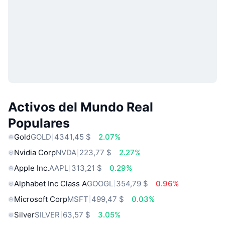
Activos del Mundo Real
Populares
Gold
GOLD
4341,45 $
2.07%
Nvidia Corp
NVDA
223,77 $
2.27%
Apple Inc.
AAPL
313,21 $
0.29%
Alphabet Inc Class A
GOOGL
354,79 $
0.96%
Microsoft Corp
MSFT
499,47 $
0.03%
Silver
SILVER
63,57 $
3.05%