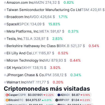
Amazon.com Inc
AMZN
274,32 $
0.82%
Taiwan Semiconductor Manufacturing Co Ltd
TSM
420,61 $
Broadcom Inc
AVGO
426,64 $
1.71%
SpaceX
SPCX
134,09 $
15.83%
Meta Platforms, Inc.
META
591,67 $
0.37%
Tesla, Inc.
TSLA
328,97 $
2.83%
Berkshire Hathaway Inc Class B
BRK.B
521,37 $
0.54%
Eli Lilly And Co
LLY
1185,87 $
0.52%
Micron Technology Inc
MU
879,93 $
0.44%
SK Hynix
SKHY
138,15 $
3.92%
JPmorgan Chase & Co
JPM
358,12 $
0.34%
Walmart Inc
WMT
111,77 $
0.20%
Criptomonedas más visitadas
Casper
CSPR
$0.001901
ADI
ADI
$6.87
2.22%
0.16%
Bitcoin
BTC
$64,975.57
XRP
XRP
$1.04
0.01%
0.23%