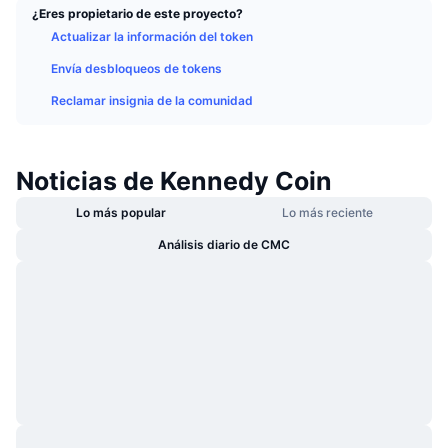
¿Eres propietario de este proyecto?
Tendencias
ETF de criptomonedas
Aprender
CMC MCP
Actualizar la información del token
Nuevo
ETF de Bitcoin
Envía desbloqueos de tokens
x402
Noticias
Reclamar insignia de la comunidad
Cripto
ETF de Ethereum
Academia
Política
Análisis técnico
Noticias de Kennedy Coin
Investigación
Deportes
Lo más popular
Lo más reciente
RSI
Vídeos
Análisis diario de CMC
Finanzas
MACD
Glosario
Tecnología
Derivados
Campañas
NFT
Vista general
Airdrops
Estadísticas generales de NFT
Liquidaciones
Recompensas de diamante