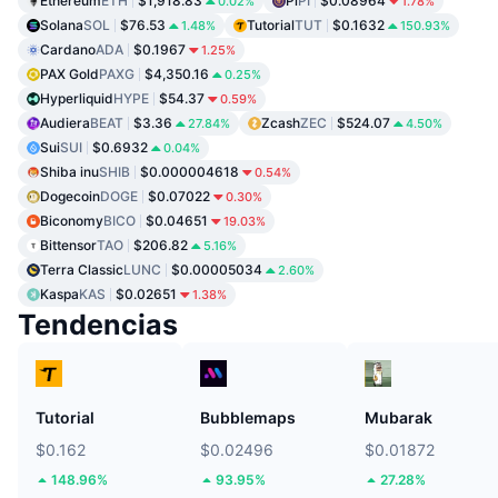
Ethereum
ETH
$1,918.83
Pi
PI
$0.08964
0.02%
1.78%
Solana
SOL
$76.53
Tutorial
TUT
$0.1632
1.48%
150.93%
Cardano
ADA
$0.1967
1.25%
PAX Gold
PAXG
$4,350.16
0.25%
Hyperliquid
HYPE
$54.37
0.59%
Audiera
BEAT
$3.36
Zcash
ZEC
$524.07
27.84%
4.50%
Sui
SUI
$0.6932
0.04%
Shiba inu
SHIB
$0.000004618
0.54%
Dogecoin
DOGE
$0.07022
0.30%
Biconomy
BICO
$0.04651
19.03%
Bittensor
TAO
$206.82
5.16%
Terra Classic
LUNC
$0.00005034
2.60%
Kaspa
KAS
$0.02651
1.38%
Tendencias
Tutorial
Bubblemaps
Mubarak
$0.162
$0.02496
$0.01872
148.96%
93.95%
27.28%