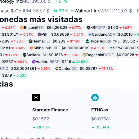
nology Inc
MU
895,68 $
1.61%
hase & Co
JPM
357,7 $
0.39%
Walmart Inc
WMT
112,03 $
onedas más visitadas
6
Bitcoin
BTC
$64,268.28
XRP
XRP
$1.03
0.33%
0.77%
1.95%
$1,901.71
Pi
PI
$0.08659
Cardano
ADA
$0.2016
0.31%
5.21%
72.89
Heima
HEI
$0.203
Hyperliquid
HYPE
$55.62
1.23%
61.19%
02.81
Shiba inu
SHIB
$0.000004609
SKYAI
SKYAI
$
0.94%
4.33%
31
Stellar
XLM
$0.1616
Dogecoin
DOGE
$0.06928
1.72%
0.06%
.02567
Audiera
BEAT
$2.16
1.54%
22.55%
LUNC
$0.00004861
Canton
CC
$0.08797
2.14%
13.68%
$8.19
0.06%
ias
Stargate Finance
ETHGas
$0.1562
$0.02381
28.75%
35.04%
Fichas
Kamala Harris (kamalaharristoken.xyz)