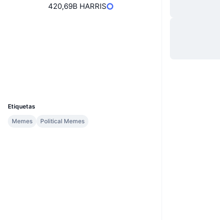
420,69B HARRIS
Web
Website
Redes Sociales
Contratos
0x1557...3f71fa
Exploradores
etherscan.io
Carteras
UCID
32445
Etiquetas
Memes
Political Memes