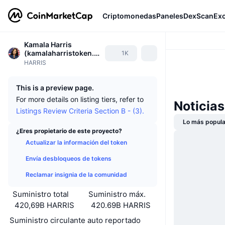
Criptomonedas
Paneles
DexScan
Ex
Kamala Harris
(kamalaharristoken.x
1K
yz)
HARRIS
This is a preview page.
For more details on listing tiers, refer to
Noticia
Listings Review Criteria Section B - (3).
Lo más popula
¿Eres propietario de este proyecto?
Actualizar la información del token
Envía desbloqueos de tokens
Reclamar insignia de la comunidad
Suministro total
Suministro máx.
420,69B HARRIS
420.69B HARRIS
Suministro circulante auto reportado