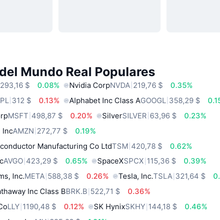
 del Mundo Real Populares
293,16 $
0.08%
Nvidia Corp
NVDA
219,76 $
0.35%
PL
312 $
0.13%
Alphabet Inc Class A
GOOGL
358,29 $
0.
orp
MSFT
498,87 $
0.20%
Silver
SILVER
63,96 $
0.23%
 Inc
AMZN
272,77 $
0.19%
conductor Manufacturing Co Ltd
TSM
420,78 $
0.62%
c
AVGO
423,29 $
0.65%
SpaceX
SPCX
115,36 $
0.39%
ms, Inc.
META
588,38 $
0.26%
Tesla, Inc.
TSLA
321,64 $
0
thaway Inc Class B
BRK.B
522,71 $
0.36%
 Co
LLY
1190,48 $
0.12%
SK Hynix
SKHY
144,18 $
0.46%