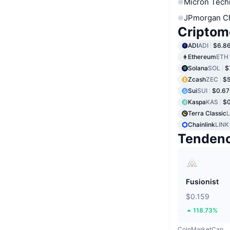
Micron Tech
JPmorgan C
Criptom
ADI
ADI
$6.8
Ethereum
ETH
Solana
SOL
$
Zcash
ZEC
$5
Sui
SUI
$0.67
Kaspa
KAS
$0
Terra Classic
Chainlink
LINK
Tendenc
Fusionist
$0.159
118.73%
CoinMarketCap