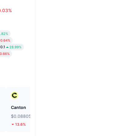
0.03%
6.82%
0.64%
0.1
28.99%
0.66%
Canton
Kamino
$0.08805
$0.01974
13.6%
9.06%