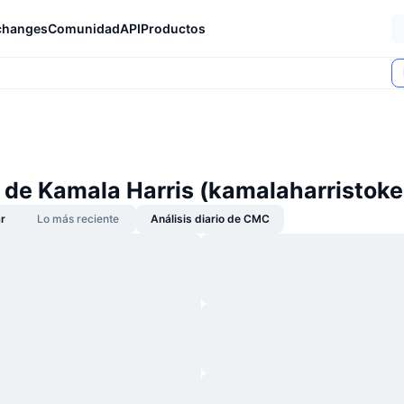
changes
Comunidad
API
Productos
s de Kamala Harris (kamalaharristoke
r
Lo más reciente
Análisis diario de CMC