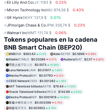
Eli Lilly And Co
LLY
1183 $
0.23%
Micron Technology Inc
MU
874,58 $
0.43%
SK Hynix
SKHY
137,9 $
0.01%
JPmorgan Chase & Co
JPM
356,76 $
0.23%
Walmart Inc
WMT
111,74 $
0.06%
Tokens populares en la cadena
BNB Smart Chain (BEP20)
BNB
BNB
$593.63
Aster
ASTER
$0.5996
0.13%
0.99%
Stable
STABLE
$0.03286
Audiera
BEAT
$2.07
0.57%
9.80%
币安人生
币安人生
$0.5573
10.56%
Lava Network
LAVA
$0.01617
1.40%
Marina Protocol
BAY
$0.01793
0.12%
CESS Network
CESS
$0.001382
1.28%
AXT Tokenized bStocks
AXTIB
$76.64
11.54%
Oracle Tokenized bStocks
ORCLB
$142.89
0.54%
Electra Protocol
XEP
$0.0001819
10.65%
客服小何
客服小何
$0.003398
0.70%
错版马
哭哭马
$0.003902
8.70%