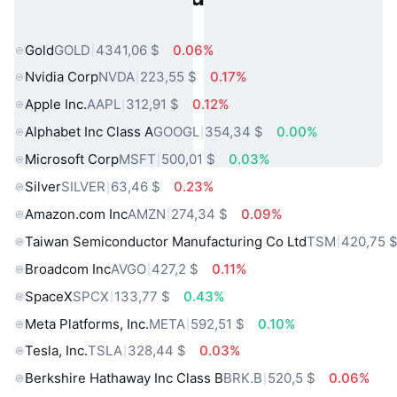
Populares
Gold
GOLD
4341,06 $
0.06%
Nvidia Corp
NVDA
223,55 $
0.17%
Apple Inc.
AAPL
312,91 $
0.12%
Alphabet Inc Class A
GOOGL
354,34 $
0.00%
Microsoft Corp
MSFT
500,01 $
0.03%
Silver
SILVER
63,46 $
0.23%
Amazon.com Inc
AMZN
274,34 $
0.09%
Taiwan Semiconductor Manufacturing Co Ltd
TSM
420,75 
Broadcom Inc
AVGO
427,2 $
0.11%
SpaceX
SPCX
133,77 $
0.43%
Meta Platforms, Inc.
META
592,51 $
0.10%
Tesla, Inc.
TSLA
328,44 $
0.03%
Berkshire Hathaway Inc Class B
BRK.B
520,5 $
0.06%