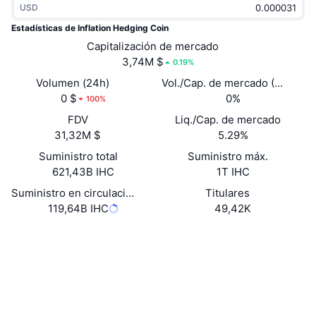
USD
Tendencias
ETF de criptomonedas
Aprender
CMC MCP
Estadísticas de Inflation Hedging Coin
Nuevo
Capitalización de mercado
ETF de Bitcoin
x402
Noticias
3,74M $
0.19%
Cripto
ETF de Ethereum
Volumen (24h)
Vol./Cap. de mercado (24 h)
Academia
0 $
0%
100%
Política
FDV
Liq./Cap. de mercado
Análisis técnico
Investigación
31,32M $
5.29%
Deportes
Suministro total
Suministro máx.
RSI
Vídeos
621,43B IHC
1T IHC
Finanzas
MACD
Suministro en circulación
Titulares
Glosario
119,64B IHC
49,42K
Tecnología
Web
Website
Whitepaper
Derivados
Campañas
NFT
Redes Sociales
Vista general
Airdrops
Contratos
Estadísticas generales de NFT
0x86a5...be911D
Liquidaciones
3.7
Recompensas de diamante
Calificación (CertiK)