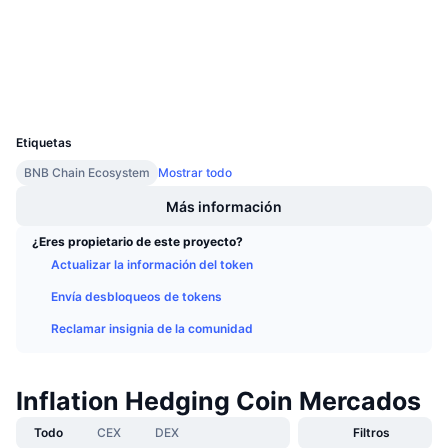
Auditorias
Próximas ventas
Tasas de financiación
Aprende y Gana
Exploradores
bscscan.com
Carteras
Calendarios
UCID
14371
Calendario de ICO
Etiquetas
BNB Chain Ecosystem
Mostrar todo
Calendario de eventos
Más información
¿Eres propietario de este proyecto?
Actualizar la información del token
Envía desbloqueos de tokens
Reclamar insignia de la comunidad
Inflation Hedging Coin Mercados
Todo
CEX
DEX
Filtros