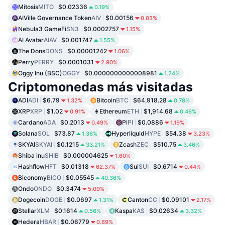
Mitosis
MITO
$0.02336
0.19%
AIVille Governance Token
AIV
$0.00156
0.03%
Nebula3 GameFi
SN3
$0.0002757
1.15%
AI Avatar
AIAV
$0.001747
1.55%
The Dons
DONS
$0.00001242
1.06%
Perry
PERRY
$0.0001031
2.90%
Oggy Inu (BSC)
OGGY
$0.0000000000008981
1.24%
Criptomonedas más visitadas
ADI
ADI
$6.79
Bitcoin
BTC
$64,918.28
1.32%
0.78%
XRP
XRP
$1.02
Ethereum
ETH
$1,914.68
0.91%
0.46%
Cardano
ADA
$0.2013
Pi
PI
$0.0886
0.49%
1.19%
Solana
SOL
$73.87
Hyperliquid
HYPE
$54.38
1.36%
3.23%
SKYAI
SKYAI
$0.1215
Zcash
ZEC
$510.75
33.21%
3.46%
Shiba inu
SHIB
$0.000004625
1.60%
Hashflow
HFT
$0.01318
Sui
SUI
$0.6714
62.37%
0.44%
Biconomy
BICO
$0.05545
40.36%
Ondo
ONDO
$0.3474
5.09%
Dogecoin
DOGE
$0.0697
Canton
CC
$0.09101
1.31%
2.17%
Stellar
XLM
$0.1614
Kaspa
KAS
$0.02634
0.56%
3.32%
Hedera
HBAR
$0.06779
0.69%