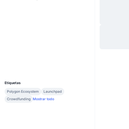
Website
Whitepaper
Web
Redes Sociales
Contratos
0xa26d...5eef8f
3.6
Calificación (CertiK)
Auditorias
Exploradores
polygonscan.com
Carteras
UCID
7681
Etiquetas
Polygon Ecosystem
Launchpad
Crowdfunding
Mostrar todo