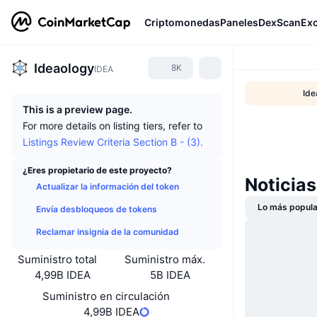
Criptomonedas
Paneles
DexScan
Ex
Ideaology
8K
IDEA
Ide
This is a preview page.
For more details on listing tiers, refer to
Listings Review Criteria Section B - (3).
¿Eres propietario de este proyecto?
Noticias
Actualizar la información del token
Lo más popula
Envía desbloqueos de tokens
Reclamar insignia de la comunidad
Suministro total
Suministro máx.
4,99B IDEA
5B IDEA
Suministro en circulación
4,99B IDEA