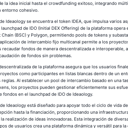
e la idea inicial hasta el crowdfunding exitoso, integrando múlt
n entorno cohesivo.
de Ideaology se encuentra el token IDEA, que impulsa varios as
 launchpad de IDO (Initial DEX Offering) de la plataforma opera
 Chain (BSC) y Polygon, permitiendo pools de tokens y subasta
aplicación de intercambio fijo multicanal permite a los proyecto
 recaudar fondos de manera descentralizada e interoperable,
caudación de fondos sin problemas.
descentralizada de la plataforma asegura que los usuarios fina
proyectos como participantes en listas blancas dentro de un en
 reglas. Al establecer un pool de intercambio basado en una t
tokens, los proyectos pueden gestionar eficientemente sus esfu
e fondos en el launchpad de IDO de Ideaology.
de Ideaology está diseñado para apoyar todo el ciclo de vida d
pción hasta la financiación, proporcionando una infraestructur
y la realización de ideas innovadoras. Esta integración de divers
ipos de usuarios crea una plataforma dinámica y versátil para l