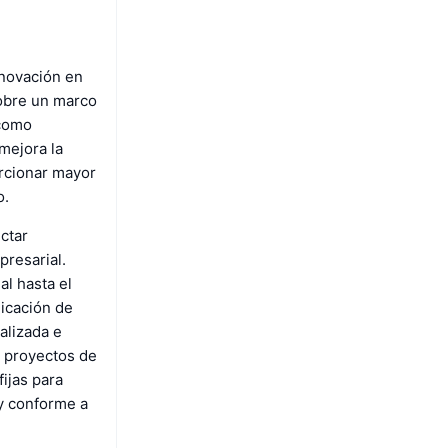
nnovación en
sobre un marco
 como
mejora la
orcionar mayor
o.
ctar
presarial.
al hasta el
licación de
alizada e
s proyectos de
ijas para
y conforme a