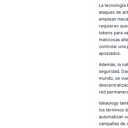
La tecnología 
ataques de ac
emplean mecan
requieren que
tokens para va
maliciosas alt
controlar una 
apostados.
Además, la nat
seguridad. Da
mundo, se vuel
descentralizac
red permanece
Ideaology tamb
los términos d
automatizan v
campañas de c