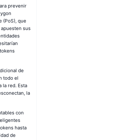
ara prevenir
lygon
 (PoS), que
o apuesten sus
entidades
esitarían
 tokens
dicional de
n todo el
 la red. Esta
esconectan, la
utables con
teligentes
tokens hasta
idad de