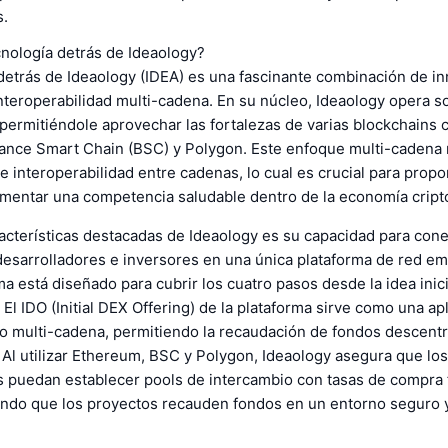
s.
cnología detrás de Ideaology?
detrás de Ideaology (IDEA) es una fascinante combinación de i
nteroperabilidad multi-cadena. En su núcleo, Ideaology opera 
permitiéndole aprovechar las fortalezas de varias blockchains
ance Smart Chain (BSC) y Polygon. Este enfoque multi-cadena 
 interoperabilidad entre cadenas, lo cual es crucial para prop
omentar una competencia saludable dentro de la economía cript
acterísticas destacadas de Ideaology es su capacidad para cone
esarrolladores e inversores en una única plataforma de red em
a está diseñado para cubrir los cuatro pasos desde la idea inici
El IDO (Initial DEX Offering) de la plataforma sirve como una ap
jo multi-cadena, permitiendo la recaudación de fondos descentr
 Al utilizar Ethereum, BSC y Polygon, Ideaology asegura que lo
 puedan establecer pools de intercambio con tasas de compra f
itando que los proyectos recauden fondos en un entorno seguro 