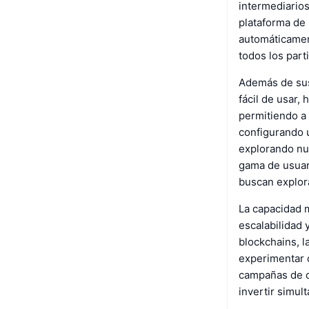
intermediarios
plataforma de 
automáticament
todos los part
Además de sus 
fácil de usar, 
permitiendo a 
configurando 
explorando nue
gama de usuar
buscan explor
La capacidad m
escalabilidad 
blockchains, 
experimentar c
campañas de c
invertir simul