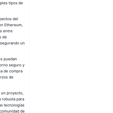
iples tipos de
pectos del
 en Ethereum,
s entre
s de
 asegurando un
les puedan
torno seguro y
asa de compra
erzos de
e un proyecto,
a robusta para
as tecnologías
a comunidad de