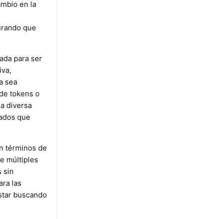
ambio en la
gurando que
ñada para ser
iva,
a sea
de tokens o
na diversa
gados que
en términos de
de múltiples
 sin
ara las
star buscando