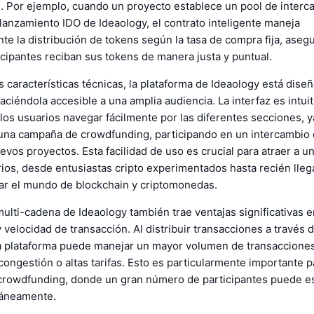
. Por ejemplo, cuando un proyecto establece un pool de interc
lanzamiento IDO de Ideaology, el contrato inteligente maneja
e la distribución de tokens según la tasa de compra fija, ase
icipantes reciban sus tokens de manera justa y puntual.
características técnicas, la plataforma de Ideaology está dise
haciéndola accesible a una amplia audiencia. La interfaz es intuit
los usuarios navegar fácilmente por las diferentes secciones, y
una campaña de crowdfunding, participando en un intercambio 
vos proyectos. Esta facilidad de uso es crucial para atraer a u
ios, desde entusiastas cripto experimentados hasta recién lle
ar el mundo de blockchain y criptomonedas.
ulti-cadena de Ideaology también trae ventajas significativas 
y velocidad de transacción. Al distribuir transacciones a través 
la plataforma puede manejar un mayor volumen de transacciones
ongestión o altas tarifas. Esto es particularmente importante p
rowdfunding, donde un gran número de participantes puede e
táneamente.