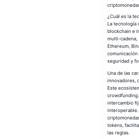
criptomoneda
¿Cuál es la te
La tecnología 
blockchain e i
multi-cadena, 
Ethereum, Bin
comunicación e
seguridad y f
Una de las car
innovadores, d
Este ecosistem
crowdfunding. 
intercambio fi
interoperable.
criptomonedas
tokens, facil
las reglas.