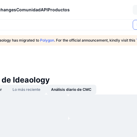
changes
Comunidad
API
Productos
aology has migrated to
Polygon
. For the official announcement, kindly visit this
 de Ideaology
r
Lo más reciente
Análisis diario de CMC