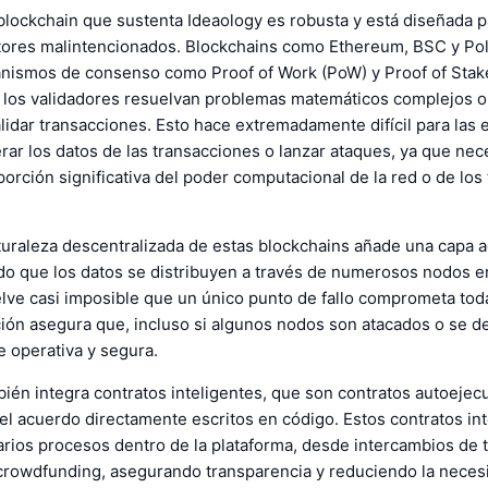
blockchain que sustenta Ideaology es robusta y está diseñada p
tores malintencionados. Blockchains como Ethereum, BSC y Po
ismos de consenso como Proof of Work (PoW) y Proof of Stake
 los validadores resuelvan problemas matemáticos complejos 
lidar transacciones. Esto hace extremadamente difícil para las 
erar los datos de las transacciones o lanzar ataques, ya que nec
porción significativa del poder computacional de la red o de los
uraleza descentralizada de estas blockchains añade una capa a
do que los datos se distribuyen a través de numerosos nodos e
ve casi imposible que un único punto de fallo comprometa toda
ión asegura que, incluso si algunos nodos son atacados o se d
 operativa y segura.
ién integra contratos inteligentes, que son contratos autoejec
el acuerdo directamente escritos en código. Estos contratos in
arios procesos dentro de la plataforma, desde intercambios de 
rowdfunding, asegurando transparencia y reduciendo la neces