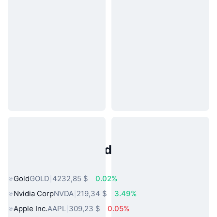
Activos del Mundo Real
Populares
Gold
GOLD
4232,85 $
0.02%
Nvidia Corp
NVDA
219,34 $
3.49%
Apple Inc.
AAPL
309,23 $
0.05%