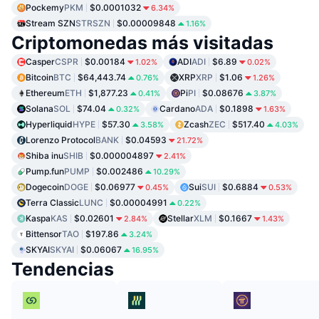
Pockemy
PKM
$0.0001032
6.34%
Stream SZN
STRSZN
$0.00009848
1.16%
Criptomonedas más visitadas
Casper
CSPR
$0.00184
ADI
ADI
$6.89
1.02%
0.02%
Bitcoin
BTC
$64,443.74
XRP
XRP
$1.06
0.76%
1.26%
Ethereum
ETH
$1,877.23
Pi
PI
$0.08676
0.41%
3.87%
Solana
SOL
$74.04
Cardano
ADA
$0.1898
0.32%
1.63%
Hyperliquid
HYPE
$57.30
Zcash
ZEC
$517.40
3.58%
4.03%
Lorenzo Protocol
BANK
$0.04593
21.72%
Shiba inu
SHIB
$0.000004897
2.41%
Pump.fun
PUMP
$0.002486
10.29%
Dogecoin
DOGE
$0.06977
Sui
SUI
$0.6884
0.45%
0.53%
Terra Classic
LUNC
$0.00004991
0.22%
Kaspa
KAS
$0.02601
Stellar
XLM
$0.1667
2.84%
1.43%
Bittensor
TAO
$197.86
3.24%
SKYAI
SKYAI
$0.06067
16.95%
Tendencias