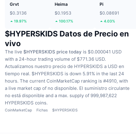
Grvt
Heima
Pi
$0.3136
$0.1953
$0.08691
19.97%
100.17%
4.03%
$HYPERSKIDS Datos de Precio en
vivo
The live
$HYPERSKIDS price today
is $0.000041 USD
with a 24-hour trading volume of $771.36 USD.
Actualizamos nuestro precio de HYPERSKIDS a USD en
tiempo real.
$HYPERSKIDS is down 5.91% in the last 24
hours.
The current CoinMarketCap ranking is #4910, with
a live market cap of no disponible.
El suministro circulante
no está disponible
and a max. supply of 999,987,622
HYPERSKIDS coins.
CoinMarketCap
Fichas
$HYPERSKIDS