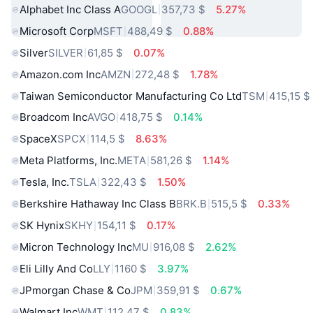
Alphabet Inc Class A
GOOGL
357,73 $
5.27%
Microsoft Corp
MSFT
488,49 $
0.88%
Silver
SILVER
61,85 $
0.07%
Amazon.com Inc
AMZN
272,48 $
1.78%
Taiwan Semiconductor Manufacturing Co Ltd
TSM
415,15 $
Broadcom Inc
AVGO
418,75 $
0.14%
SpaceX
SPCX
114,5 $
8.63%
Meta Platforms, Inc.
META
581,26 $
1.14%
Tesla, Inc.
TSLA
322,43 $
1.50%
Berkshire Hathaway Inc Class B
BRK.B
515,5 $
0.33%
SK Hynix
SKHY
154,11 $
0.17%
Micron Technology Inc
MU
916,08 $
2.62%
Eli Lilly And Co
LLY
1160 $
3.97%
JPmorgan Chase & Co
JPM
359,91 $
0.67%
Walmart Inc
WMT
112,47 $
0.83%