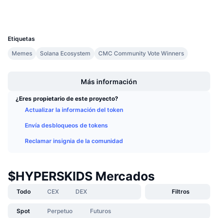
Carteras
Próximas ventas
Tasas de financiación
Aprende y Gana
UCID
36084
Etiquetas
Calendarios
Memes
Solana Ecosystem
CMC Community Vote Winners
Boost
Calendario de ICO
Más información
Calendario de eventos
¿Eres propietario de este proyecto?
Actualizar la información del token
Envía desbloqueos de tokens
Reclamar insignia de la comunidad
$HYPERSKIDS Mercados
Todo
CEX
DEX
Filtros
Spot
Perpetuo
Futuros