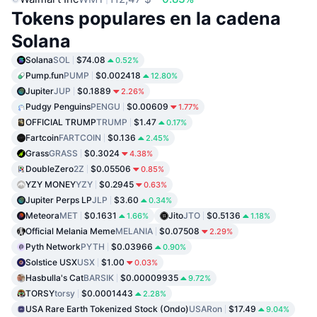
Tokens populares en la cadena
Solana
Solana
SOL
$74.08
0.52%
Pump.fun
PUMP
$0.002418
12.80%
Jupiter
JUP
$0.1889
2.26%
Pudgy Penguins
PENGU
$0.00609
1.77%
OFFICIAL TRUMP
TRUMP
$1.47
0.17%
Fartcoin
FARTCOIN
$0.136
2.45%
Grass
GRASS
$0.3024
4.38%
DoubleZero
2Z
$0.05506
0.85%
YZY MONEY
YZY
$0.2945
0.63%
Jupiter Perps LP
JLP
$3.60
0.34%
Meteora
MET
$0.1631
Jito
JTO
$0.5136
1.66%
1.18%
Official Melania Meme
MELANIA
$0.07508
2.29%
Pyth Network
PYTH
$0.03966
0.90%
Solstice USX
USX
$1.00
0.03%
Hasbulla's Cat
BARSIK
$0.00009935
9.72%
TORSY
torsy
$0.0001443
2.28%
USA Rare Earth Tokenized Stock (Ondo)
USARon
$17.49
9.04%