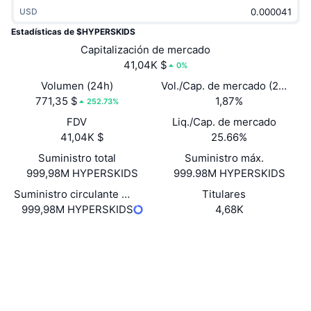
Tendencias
USD
ETF de criptomonedas
Aprender
CMC MCP
Estadísticas de $HYPERSKIDS
Nuevo
ETF de Bitcoin
Capitalización de mercado
x402
Noticias
41,04K $
0%
Cripto
ETF de Ethereum
Volumen (24h)
Vol./Cap. de mercado (24 h)
Academia
771,35 $
1,87%
252.73%
Política
Análisis técnico
FDV
Liq./Cap. de mercado
Investigación
41,04K $
25.66%
Deportes
RSI
Vídeos
Suministro total
Suministro máx.
999,98M HYPERSKIDS
999.98M HYPERSKIDS
Finanzas
MACD
Glosario
Suministro circulante auto reportado
Titulares
999,98M HYPERSKIDS
4,68K
Tecnología
Derivados
Campañas
Web
Website
Redes Sociales
NFT
Vista general
Airdrops
Contratos
GwkEDw...wmuyhG
Exploradores
solscan.io
Estadísticas generales de NFT
Liquidaciones
Recompensas de diamante