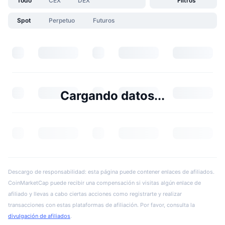
Todo
CEX
DEX
Filtros
Spot
Perpetuo
Futuros
Cargando datos...
Descargo de responsabilidad: esta página puede contener enlaces de afiliados.
CoinMarketCap puede recibir una compensación si visitas algún enlace de
afiliado y llevas a cabo ciertas acciones como registrarte y realizar
transacciones con estas plataformas de afiliación. Por favor, consulta la
divulgación de afiliados
.