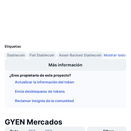
Próximas ventas
etherscan.io
Tasas de financiación
Exploradores
Aprende y Gana
Carteras
Calendarios
UCID
8771
Calendario de ICO
Etiquetas
Stablecoin
Fiat Stablecoin
Asset-Backed Stablecoin
Mostrar todo
Calendario de eventos
Más información
¿Eres propietario de este proyecto?
Actualizar la información del token
Envía desbloqueos de tokens
Reclamar insignia de la comunidad
GYEN Mercados