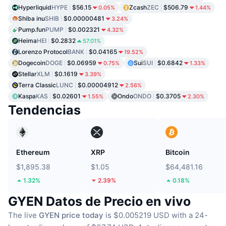
Hyperliquid
HYPE
$56.15
Zcash
ZEC
$506.79
0.05%
1.44%
Shiba inu
SHIB
$0.00000481
3.24%
Pump.fun
PUMP
$0.002321
4.32%
Heima
HEI
$0.2832
57.01%
Lorenzo Protocol
BANK
$0.04165
19.52%
Dogecoin
DOGE
$0.06959
Sui
SUI
$0.6842
0.75%
1.33%
Stellar
XLM
$0.1619
3.39%
Terra Classic
LUNC
$0.00004912
2.56%
Kaspa
KAS
$0.02601
Ondo
ONDO
$0.3705
1.55%
2.30%
Tendencias
Ethereum
XRP
Bitcoin
$1,895.38
$1.05
$64,481.16
1.32%
2.39%
0.18%
GYEN Datos de Precio en vivo
The live
GYEN price today
is $0.005219 USD with a 24-