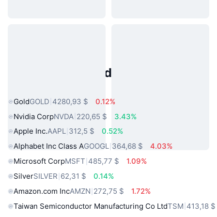
Activos del Mundo Real
Populares
Gold
GOLD
4280,93 $
0.12%
Nvidia Corp
NVDA
220,65 $
3.43%
Apple Inc.
AAPL
312,5 $
0.52%
Alphabet Inc Class A
GOOGL
364,68 $
4.03%
Microsoft Corp
MSFT
485,77 $
1.09%
Silver
SILVER
62,31 $
0.14%
Amazon.com Inc
AMZN
272,75 $
1.72%
Taiwan Semiconductor Manufacturing Co Ltd
TSM
413,18 $