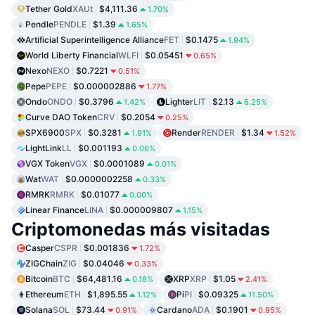
Tether Gold
XAUt
$4,111.36
1.70%
Pendle
PENDLE
$1.39
1.65%
Artificial Superintelligence Alliance
FET
$0.1475
1.94%
World Liberty Financial
WLFI
$0.05451
0.65%
Nexo
NEXO
$0.7221
0.51%
Pepe
PEPE
$0.000002886
1.77%
Ondo
ONDO
$0.3796
Lighter
LIT
$2.13
1.42%
6.25%
Curve DAO Token
CRV
$0.2054
0.25%
SPX6900
SPX
$0.3281
Render
RENDER
$1.34
1.91%
1.52%
LightLink
LL
$0.001193
0.06%
VGX Token
VGX
$0.0001089
0.01%
Wat
WAT
$0.0000002258
0.33%
RMRK
RMRK
$0.01077
0.00%
Linear Finance
LINA
$0.000009807
1.15%
Criptomonedas más visitadas
Casper
CSPR
$0.001836
1.72%
ZIGChain
ZIG
$0.04046
0.33%
Bitcoin
BTC
$64,481.16
XRP
XRP
$1.05
0.18%
2.41%
Ethereum
ETH
$1,895.55
Pi
PI
$0.09325
1.12%
11.50%
Solana
SOL
$73.44
Cardano
ADA
$0.1901
0.91%
0.95%