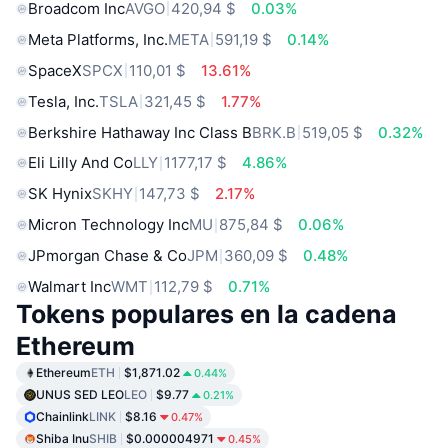
Broadcom Inc
AVGO
420,94 $
0.03%
Meta Platforms, Inc.
META
591,19 $
0.14%
SpaceX
SPCX
110,01 $
13.61%
Tesla, Inc.
TSLA
321,45 $
1.77%
Berkshire Hathaway Inc Class B
BRK.B
519,05 $
0.32%
Eli Lilly And Co
LLY
1177,17 $
4.86%
SK Hynix
SKHY
147,73 $
2.17%
Micron Technology Inc
MU
875,84 $
0.06%
JPmorgan Chase & Co
JPM
360,09 $
0.48%
Walmart Inc
WMT
112,79 $
0.71%
Tokens populares en la cadena
Ethereum
Ethereum
ETH
$1,871.02
0.44%
UNUS SED LEO
LEO
$9.77
0.21%
Chainlink
LINK
$8.16
0.47%
Shiba Inu
SHIB
$0.000004971
0.45%