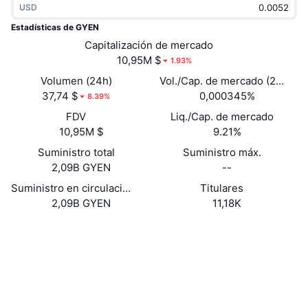
USD
Tendencias
ETF de criptomonedas
Aprender
CMC MCP
Estadísticas de GYEN
Nuevo
Capitalización de mercado
ETF de Bitcoin
x402
Noticias
10,95M $
1.93%
Cripto
ETF de Ethereum
Volumen (24h)
Vol./Cap. de mercado (24 h)
Academia
37,74 $
0,000345%
8.39%
Política
FDV
Liq./Cap. de mercado
Análisis técnico
Investigación
10,95M $
9.21%
Deportes
Suministro total
Suministro máx.
RSI
Vídeos
2,09B GYEN
--
Finanzas
MACD
Suministro en circulación
Titulares
Glosario
2,09B GYEN
11,18K
Tecnología
Web
Website
Whitepaper
Derivados
Campañas
Redes Sociales
NFT
Vista general
Airdrops
0xC085...EcD911
Contratos
Estadísticas generales de NFT
Liquidaciones
4.0
Recompensas de diamante
Calificación (CertiK)