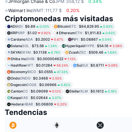
JPmorgan Chase & Co
JPM
358,12 $
0.34%
Walmart Inc
WMT
111,77 $
0.20%
Criptomonedas más visitadas
ADI
ADI
$6.89
Bitcoin
BTC
$64,829.95
0.03%
0.93%
XRP
XRP
$1.02
Ethereum
ETH
$1,911.83
0.92%
0.63%
Cardano
ADA
$0.2002
Pi
PI
$0.08867
0.67%
0.54%
Solana
SOL
$73.58
Hyperliquid
HYPE
$54.16
1.34%
3.08%
SKYAI
SKYAI
$0.1138
Zcash
ZEC
$509.46
6.79%
1.64%
Shiba inu
SHIB
$0.000004622
1.13%
Hashflow
HFT
$0.01284
Sui
SUI
$0.6711
56.24%
0.09%
Biconomy
BICO
$0.0555
47.33%
Ondo
ONDO
$0.3468
2.55%
Dogecoin
DOGE
$0.06966
0.92%
Canton
CC
$0.09099
Stellar
XLM
$0.1612
0.12%
0.16%
Kaspa
KAS
$0.02644
3.07%
Hedera
HBAR
$0.06809
0.20%
Tendencias