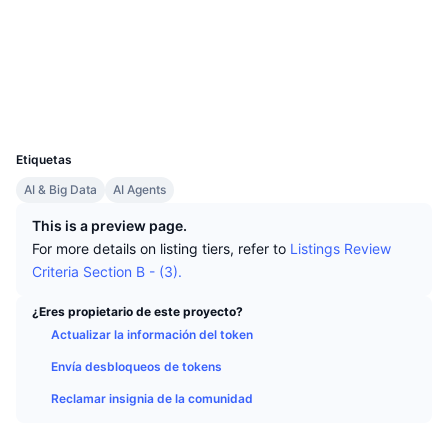
Mejores Traders
Artículos
Entradas/salidas de exchanges
API de DEX
Calculadora
Redes Sociales
Tablas de clasificación
Spot
Contratos
0xB868...5Abe4c
Sentimiento
Empresa
Newsletter
Indicadores
Tendencias
Derivados
Exploradores
etherscan.io
Carteras
Precios
CMC Launch
Próximos
Índice de Miedo y Codicia.
UCID
35020
Recursos
CMC Labs
Etiquetas
Añadidos recientemente
Índice de temporada de Altcoins
AI & Big Data
AI Agents
CMC Max
Ganadores y perdedores
Indicadores del ciclo de mercado
This is a preview page.
Documentación
For more details on listing tiers, refer to
Listings Review
Noticias destacadas
Más visitados
Dominio de Bitcoin
Criteria Section B - (3).
Preguntas más frecuentes
Bot de Telegram
Sentimiento de la comunidad
Índice CoinMarketCap 20
¿Eres propietario de este proyecto?
Actualizar la información del token
Integraciones de IA
Anunciar
Clasificación de cadenas
Índice CoinMarketCap 100
Envía desbloqueos de tokens
Hub de Agentes de CMC
Reclamar insignia de la comunidad
Mercados de predicción
Flujos de ETF
Widgets del sitio
Mercado de Habilidades