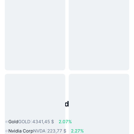
Activos del Mundo Real
Populares
Gold
GOLD
4341,45 $
2.07%
Nvidia Corp
NVDA
223,77 $
2.27%