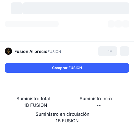
Criptomonedas
Paneles
Criptomonedas
DexScan
Mercados
Ranking
Fusion AI
precio
1K
FUSION
Señales
Exchanges
Categorías
New
Visión general del mercado
Comprar FUSION
Más populares
Comunidad
Imágenes antiguas
Mercado Spot
Exchanges centralizados
Nuevo
Feeds
API
Desbloqueos de tokens
Núm. de criptomonedas
Spot
Suministro total
Suministro máx.
1B FUSION
--
Ganadores
Temas
Rendimientos
Productos
Tesorerías de Bitcoin
Derivados
API
Suministro en circulación
Explorador de memes
1B FUSION
Directos
Activos del mundo real
Tesorerías de BNB
Productos
Cripto API
Exchanges descentralizados
Web
Website