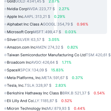
Gold
GOLD
4341,45 $
2.07%
Nvidia Corp
NVDA
223,77 $
2.27%
Apple Inc.
AAPL
313,21 $
0.29%
Alphabet Inc Class A
GOOGL
354,79 $
0.96%
Microsoft Corp
MSFT
499,47 $
0.03%
Silver
SILVER
63,57 $
3.05%
Amazon.com Inc
AMZN
274,32 $
0.82%
Taiwan Semiconductor Manufacturing Co Ltd
TSM
420,61 $
Broadcom Inc
AVGO
426,64 $
1.71%
SpaceX
SPCX
134,09 $
15.83%
Meta Platforms, Inc.
META
591,67 $
0.37%
Tesla, Inc.
TSLA
328,97 $
2.83%
Berkshire Hathaway Inc Class B
BRK.B
521,37 $
0.54%
Eli Lilly And Co
LLY
1185,87 $
0.52%
Micron Technology Inc
MU
879,93 $
0.44%