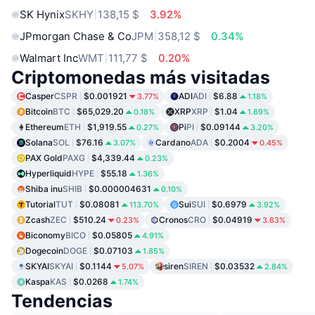
SK Hynix
SKHY
138,15 $
3.92%
JPmorgan Chase & Co
JPM
358,12 $
0.34%
Walmart Inc
WMT
111,77 $
0.20%
Criptomonedas más visitadas
Casper
CSPR
$0.001921
ADI
ADI
$6.88
3.77%
1.18%
Bitcoin
BTC
$65,029.20
XRP
XRP
$1.04
0.18%
1.69%
Ethereum
ETH
$1,919.55
Pi
PI
$0.09144
0.27%
3.20%
Solana
SOL
$76.16
Cardano
ADA
$0.2004
3.07%
0.45%
PAX Gold
PAXG
$4,339.44
0.23%
Hyperliquid
HYPE
$55.18
1.36%
Shiba inu
SHIB
$0.000004631
0.10%
Tutorial
TUT
$0.08081
Sui
SUI
$0.6979
113.70%
3.92%
Zcash
ZEC
$510.24
Cronos
CRO
$0.04919
0.23%
3.63%
Biconomy
BICO
$0.05805
4.91%
Dogecoin
DOGE
$0.07103
1.85%
SKYAI
SKYAI
$0.1144
siren
SIREN
$0.03532
5.07%
2.84%
Kaspa
KAS
$0.0268
1.74%
Tendencias