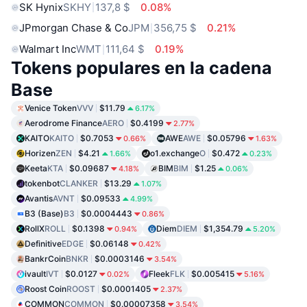
SK Hynix
SKHY
137,8 $
0.08%
JPmorgan Chase & Co
JPM
356,75 $
0.21%
Walmart Inc
WMT
111,64 $
0.19%
Tokens populares en la cadena
Base
Venice Token
VVV
$11.79
6.17%
Aerodrome Finance
AERO
$0.4199
2.77%
KAITO
KAITO
$0.7053
AWE
AWE
$0.05796
0.66%
1.63%
Horizen
ZEN
$4.21
o1.exchange
O
$0.472
1.66%
0.23%
Keeta
KTA
$0.09687
BIM
BIM
$1.25
4.18%
0.06%
tokenbot
CLANKER
$13.29
1.07%
Avantis
AVNT
$0.09533
4.99%
B3 (Base)
B3
$0.0004443
0.86%
RollX
ROLL
$0.1398
Diem
DIEM
$1,354.79
0.94%
5.20%
Definitive
EDGE
$0.06148
0.42%
BankrCoin
BNKR
$0.0003146
3.54%
ivault
IVT
$0.0127
Fleek
FLK
$0.005415
0.02%
5.16%
Roost Coin
ROOST
$0.0001405
2.37%
COMMON
COMMON
$0.00007358
3.54%