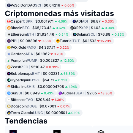
PoSciDonDAO
SCI
$0.04216
0.00%
Criptomonedas más visitadas
Casper
CSPR
$0.001971
ADI
ADI
$6.87
4.09%
0.30%
Bitcoin
BTC
$65,173.43
XRP
XRP
$1.03
0.62%
0.04%
Ethereum
ETH
$1,924.46
Solana
SOL
$76.88
0.54%
0.83%
Pi
PI
$0.08896
Tutorial
TUT
$0.1532
0.88%
15.29%
PAX Gold
PAXG
$4,337.71
0.22%
Cardano
ADA
$0.1962
0.70%
Pump.fun
PUMP
$0.002827
12.60%
Zcash
ZEC
$510.47
0.39%
Bubblemaps
BMT
$0.03231
66.59%
Hyperliquid
HYPE
$54.71
0.21%
Shiba inu
SHIB
$0.000004708
1.94%
Sui
SUI
$0.6949
Audiera
BEAT
$2.65
0.43%
18.30%
Bittensor
TAO
$203.44
1.36%
Dogecoin
DOGE
$0.07001
0.07%
Terra Classic
LUNC
$0.0000501
0.10%
Tendencias