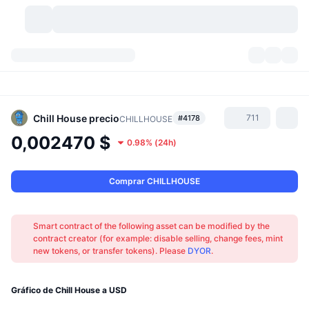
Criptomonedas
Paneles
Criptomonedas
DexScan
Mercados
Ranking
Chill House
precio
711
#4178
CHILLHOUSE
0,002470 $
0.98%
(
24h
)
Señales
Exchanges
Categorías
New
Visión general del mercado
Más populares
Comunidad
Imágenes antiguas
Mercado Spot
Exchanges centralizados
Comprar CHILLHOUSE
Nuevo
Feeds
API
Desbloqueos de tokens
Núm. de criptomonedas
Spot
Smart contract of the following asset can be modified by the
contract creator (for example: disable selling, change fees, mint
Ganadores
Temas
Rendimientos
Productos
Tesorerías de Bitcoin
Derivados
API
new tokens, or transfer tokens). Please
DYOR
.
Explorador de memes
Directos
Activos del mundo real
Tesorerías de BNB
Productos
Cripto API
Exchanges descentralizados
Gráfico de Chill House a USD