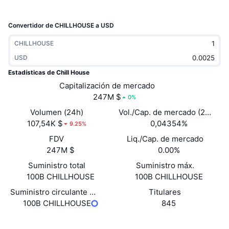
Tendencias
ETF de criptomonedas
Aprender
CMC MCP
Convertidor de CHILLHOUSE a USD
Nuevo
ETF de Bitcoin
x402
Noticias
CHILLHOUSE
Cripto
USD
ETF de Ethereum
Academia
Estadísticas de Chill House
Política
Capitalización de mercado
Análisis técnico
Investigación
247M $
0%
Deportes
Volumen (24h)
Vol./Cap. de mercado (24 h)
RSI
Vídeos
107,54K $
0,04354%
9.25%
Finanzas
FDV
Liq./Cap. de mercado
MACD
Glosario
247M $
0.00%
Tecnología
Suministro total
Suministro máx.
Derivados
Campañas
100B CHILLHOUSE
100B CHILLHOUSE
NFT
Suministro circulante auto reportado
Titulares
Vista general
Airdrops
100B CHILLHOUSE
845
Estadísticas generales de NFT
Liquidaciones
Recompensas de diamante
Web
Website