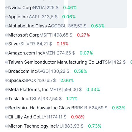
Nvidia Corp
NVDA
225 $
0.46%
Apple Inc.
AAPL
313,5 $
0.06%
Alphabet Inc Class A
GOOGL
356,52 $
0.63%
Microsoft Corp
MSFT
498,65 $
0.27%
Silver
SILVER
64,21 $
0.15%
Amazon.com Inc
AMZN
274,66 $
0.07%
Taiwan Semiconductor Manufacturing Co Ltd
TSM
422 $
Broadcom Inc
AVGO
430,22 $
0.58%
SpaceX
SPCX
136,65 $
2.66%
Meta Platforms, Inc.
META
594,06 $
0.33%
Tesla, Inc.
TSLA
332,54 $
1.21%
Berkshire Hathaway Inc Class B
BRK.B
524,59 $
0.53%
Eli Lilly And Co
LLY
1174,11 $
0.98%
Micron Technology Inc
MU
883,93 $
0.73%