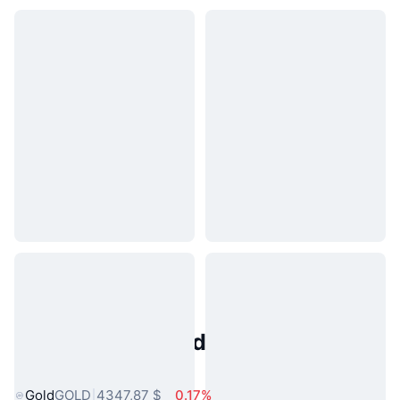
Activos del Mundo Real
Populares
Gold
GOLD
4347,87 $
0.17%