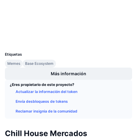
Redes Sociales
Próximas ventas
Tasas de financiación
Aprende y Gana
Contratos
0xCc70...A18D9F
3.1
Calificación (CertiK)
Exploradores
basescan.org
Calendarios
Carteras
UCID
Calendario de ICO
37302
Etiquetas
Calendario de eventos
Memes
Base Ecosystem
Más información
¿Eres propietario de este proyecto?
Actualizar la información del token
Envía desbloqueos de tokens
Reclamar insignia de la comunidad
Chill House Mercados