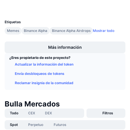
Carteras
Próximas ventas
Tasas de financiación
Aprende y Gana
UCID
36769
Etiquetas
Calendarios
Memes
Binance Alpha
Binance Alpha Airdrops
Mostrar todo
Boost
Calendario de ICO
Más información
Calendario de eventos
¿Eres propietario de este proyecto?
Actualizar la información del token
Envía desbloqueos de tokens
Reclamar insignia de la comunidad
Bulla Mercados
Todo
CEX
DEX
Filtros
Spot
Perpetuo
Futuros