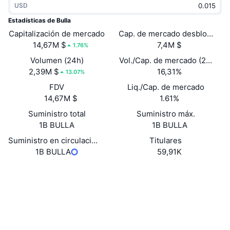
USD
Tendencias
ETF de criptomonedas
Aprender
CMC MCP
Estadísticas de Bulla
Capitalización de mercado
Nuevo
Cap. de mercado desbloquead
ETF de Bitcoin
x402
Noticias
14,67M $
7,4M $
1.76%
Cripto
ETF de Ethereum
Volumen (24h)
Vol./Cap. de mercado (24 h)
Academia
2,39M $
16,31%
13.07%
Política
FDV
Liq./Cap. de mercado
Análisis técnico
Investigación
14,67M $
1.61%
Deportes
Suministro total
Suministro máx.
RSI
Vídeos
1B BULLA
1B BULLA
Finanzas
MACD
Suministro en circulación
Titulares
Glosario
1B BULLA
59,91K
Tecnología
Web
Website
Derivados
Campañas
Redes Sociales
NFT
Vista general
Airdrops
Contratos
0x595E...Bc3511
3.3
Calificación (CertiK)
Estadísticas generales de NFT
Liquidaciones
Recompensas de diamante
Exploradores
bscscan.com