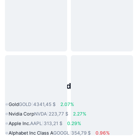
Activos del Mundo Real
Populares
Gold
GOLD
4341,45 $
2.07%
Nvidia Corp
NVDA
223,77 $
2.27%
Apple Inc.
AAPL
313,21 $
0.29%
Alphabet Inc Class A
GOOGL
354,79 $
0.96%