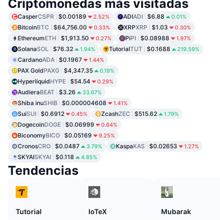
Criptomonedas más visitadas
Casper
CSPR
$0.00189
ADI
ADI
$6.88
2.52%
0.01%
Bitcoin
BTC
$64,756.00
XRP
XRP
$1.03
0.33%
0.30%
Ethereum
ETH
$1,913.50
Pi
PI
$0.08988
0.27%
1.97%
Solana
SOL
$76.32
Tutorial
TUT
$0.1688
1.94%
219.59%
Cardano
ADA
$0.1967
1.44%
PAX Gold
PAXG
$4,347.35
0.19%
Hyperliquid
HYPE
$54.54
0.29%
Audiera
BEAT
$3.26
33.67%
Shiba inu
SHIB
$0.000004608
1.41%
Sui
SUI
$0.6912
Zcash
ZEC
$515.62
0.45%
1.79%
Dogecoin
DOGE
$0.06999
0.64%
Biconomy
BICO
$0.05169
9.25%
Cronos
CRO
$0.0487
Kaspa
KAS
$0.02653
3.79%
1.27%
SKYAI
SKYAI
$0.118
4.85%
Tendencias
Tutorial
IoTeX
Mubarak