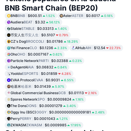
BNB Smart Chain (BEP20)
BNB
BNB
$600.51
Aster
ASTER
$0.6017
1.52%
0.18%
Audiera
BEAT
$3.32
56.12%
Stable
STABLE
$0.03313
1.40%
币安人生
币安人生
$0.5107
0.79%
CZ's Dog
BROCCOLI
$0.01786
18.29%
Yei Finance
CLO
$0.1236
AIHub
AIH
$12.54
2.33%
22.73%
Oho
OHO
$0.0007167
0.62%
Particle Network
PARTI
$0.02388
0.23%
DeAgentAI
AIA
$0.06832
0.84%
Yooldo
ESPORTS
$0.01859
4.28%
EVAA Protocol
EVAA
$0.9031
6.55%
哈基米
哈基米
$0.01439
5.97%
Global Commercial Business
GCB
$0.01113
2.16%
Spores Network
SPO
$0.00009824
1.16%
The Dons
DONS
$0.00001279
3.40%
Oggy Inu (BSC)
OGGY
$0.0000000000009181
2.48%
Perry
PERRY
$0.0001043
1.21%
ZKWASM
ZKWASM
$0.0009985
17.95%