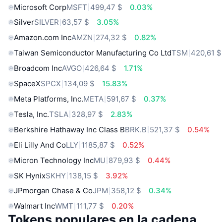
Microsoft Corp
MSFT
499,47 $
0.03%
Silver
SILVER
63,57 $
3.05%
Amazon.com Inc
AMZN
274,32 $
0.82%
Taiwan Semiconductor Manufacturing Co Ltd
TSM
420,61 $
Broadcom Inc
AVGO
426,64 $
1.71%
SpaceX
SPCX
134,09 $
15.83%
Meta Platforms, Inc.
META
591,67 $
0.37%
Tesla, Inc.
TSLA
328,97 $
2.83%
Berkshire Hathaway Inc Class B
BRK.B
521,37 $
0.54%
Eli Lilly And Co
LLY
1185,87 $
0.52%
Micron Technology Inc
MU
879,93 $
0.44%
SK Hynix
SKHY
138,15 $
3.92%
JPmorgan Chase & Co
JPM
358,12 $
0.34%
Walmart Inc
WMT
111,77 $
0.20%
Tokens populares en la cadena