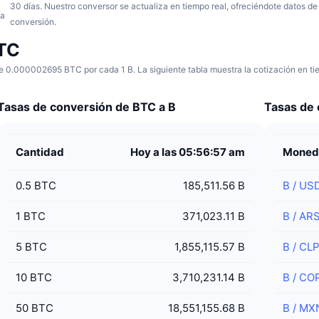
30 días.
Nuestro conversor se actualiza en tiempo real, ofreciéndote datos de
ha
conversión.
BTC
e 0.000002695 BTC por cada 1 B. La siguiente tabla muestra la cotización en tie
Tasas de conversión de BTC a B
Tasas de 
Cantidad
Hoy a las 05:56:57 am
Moned
0.5
BTC
185,511.56 B
B
/
US
1
BTC
371,023.11 B
B
/
AR
5
BTC
1,855,115.57 B
B
/
CL
10
BTC
3,710,231.14 B
B
/
CO
50
BTC
18,551,155.68 B
B
/
MX