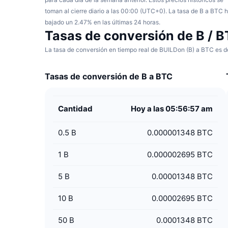
toman al cierre diario a las 00:00 (UTC+0). La tasa de B a BTC 
bajado un 2.47% en las últimas 24 horas.
Tasas de conversión de B / 
La tasa de conversión en tiempo real de BUILDon (B) a BTC es d
Tasas de conversión de B a BTC
Cantidad
Hoy a las 05:56:57 am
0.5
B
0.000001348 BTC
1
B
0.000002695 BTC
5
B
0.00001348 BTC
10
B
0.00002695 BTC
50
B
0.0001348 BTC