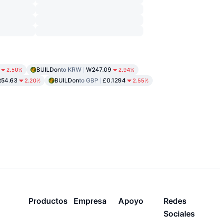
BUILDon
to KRW
₩247.09
2.50%
2.94%
t54.63
BUILDon
to GBP
£0.1294
2.20%
2.55%
Productos
Empresa
Apoyo
Redes
Sociales