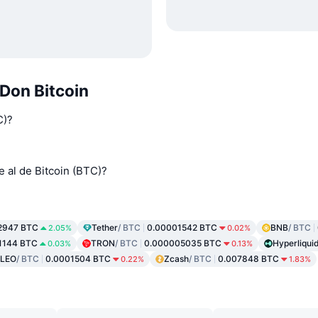
Don Bitcoin
C)?
 al de Bitcoin (BTC)?
2947 BTC
Tether
/ BTC
0.00001542 BTC
BNB
/ BTC
2.05%
0.02%
1144 BTC
TRON
/ BTC
0.000005035 BTC
Hyperliqui
0.03%
0.13%
 LEO
/ BTC
0.0001504 BTC
Zcash
/ BTC
0.007848 BTC
0.22%
1.83%