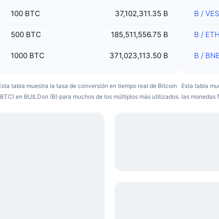
100
BTC
37,102,311.35 B
B
/
VE
500
BTC
185,511,556.75 B
B
/
ET
1000
BTC
371,023,113.50 B
B
/
BN
Esta tabla muestra la tasa de conversión en tiempo real de Bitcoin
Esta tabla mu
(BTC) en BUILDon (B) para muchos de los múltiplos más utilizados.
las monedas f