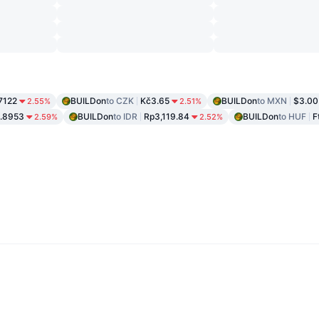
7122
BUILDon
to CZK
Kč3.65
BUILDon
to MXN
$3.00
2.55%
2.51%
.8953
BUILDon
to IDR
Rp3,119.84
BUILDon
to HUF
F
2.59%
2.52%