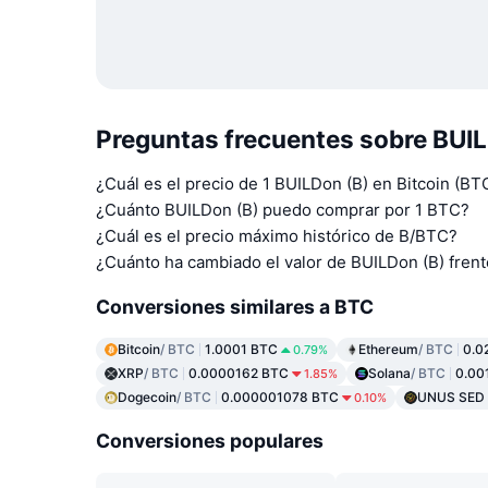
Preguntas frecuentes sobre BUIL
¿Cuál es el precio de 1 BUILDon (B) en Bitcoin (BT
¿Cuánto BUILDon (B) puedo comprar por 1 BTC?
¿Cuál es el precio máximo histórico de B/BTC?
¿Cuánto ha cambiado el valor de BUILDon (B) frente
Conversiones similares a BTC
Bitcoin
/ BTC
1.0001 BTC
Ethereum
/ BTC
0.0
0.79%
XRP
/ BTC
0.0000162 BTC
Solana
/ BTC
0.00
1.85%
Dogecoin
/ BTC
0.000001078 BTC
UNUS SED
0.10%
Conversiones populares