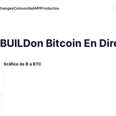
changes
Comunidad
API
Productos
 BUILDon Bitcoin En Dir
Gráfico de B a BTC