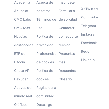
Academia
Acerca de
Inscríbete
X (Twitter)
Anunciar
nosotros
Formulario
Comunidad
CMC Labs
Términos de
de solicitud
Telegram
CMC Max
uso
Contactar
Instagram
Noticias
Política de
con soporte
Facebook
destacadas
privacidad
técnico
Reddit
ETF de
Preferencias
Preguntas
LinkedIn
Bitcoin
de cookies
más
Cripto API
Política de
frecuentes
DexScan
cookies
Glosario
Activos del
Reglas de la
mundo real
comunidad
Gráficos
Descargo