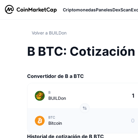
Criptomonedas
Paneles
DexScan
Ex
Volver a BUILDon
B BTC: Cotización
Convertidor de B a BTC
B
BUILDon
BTC
Bitcoin
Historial de cotización de B BTC