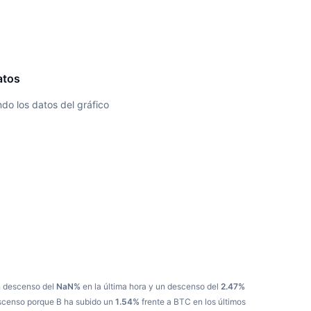
atos
do los datos del gráfico
n descenso del
NaN%
en la última hora y un descenso del
2.47%
escenso porque B ha subido un
1.54%
frente a BTC en los últimos