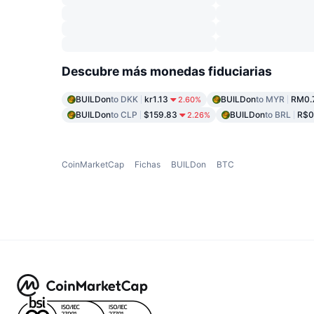
Descubre más monedas fiduciarias
BUILDon
to DKK
kr1.13
BUILDon
to MYR
RM0.
2.60%
BUILDon
to CLP
$159.83
BUILDon
to BRL
R$0
2.26%
CoinMarketCap
Fichas
BUILDon
BTC