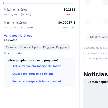
Máximo histórico
$0.2888
Feb 15, 2025
(
1y ago
)
-99.15
%
Mínimo histórico
$0.0008718
Jun 05, 2026
(
2m ago
)
+
180.79
%
Ver datos históricos
Mostrar anc
Etiquetas
Memes
Binance Alpha
Doggone Doggerel
Descargo de respon
compensación si vis
Mostrar todo
con estas plataforma
¿Eres propietario de este proyecto?
Actualizar la información del token
Noticias
Envía desbloqueos de tokens
Reclamar insignia de la comunidad
Lo más popula