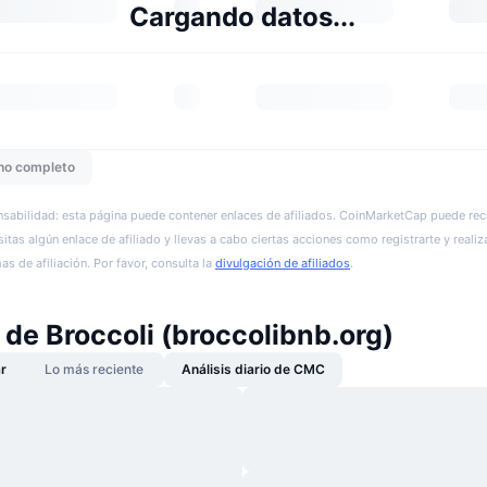
Cargando datos...
ho completo
sabilidad: esta página puede contener enlaces de afiliados. CoinMarketCap puede reci
itas algún enlace de afiliado y llevas a cabo ciertas acciones como registrarte y realiz
s de afiliación. Por favor, consulta la
divulgación de afiliados
.
 de Broccoli (broccolibnb.org)
r
Lo más reciente
Análisis diario de CMC