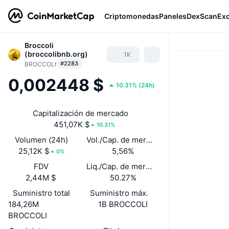
Criptomonedas
Paneles
DexScan
Ex
Broccoli
(broccolibnb.org)
1K
#2283
BROCCOLI
0,002448 $
10.31%
(
24h
)
Capitalización de mercado
451,07K $
10.31%
Volumen (24h)
Vol./Cap. de mercado (24 h)
25,12K $
5,56%
0%
FDV
Liq./Cap. de mercado
2,44M $
50.27%
Suministro total
Suministro máx.
184,26M
1B BROCCOLI
BROCCOLI