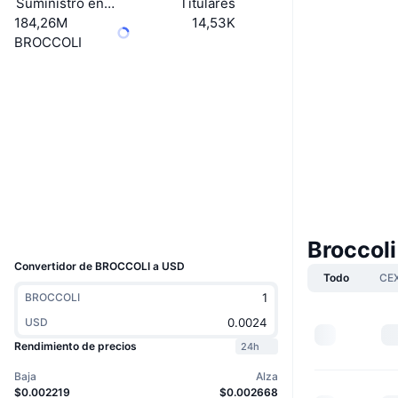
Suministro en circulación
Titulares
184,26M
14,53K
BROCCOLI
Boost
Web
Website
Redes Sociales
Contratos
0x23D3...a28F2b
3.5
Calificación (CertiK)
Exploradores
bscscan.com
Carteras
UCID
35761
Broccol
Convertidor de BROCCOLI a USD
Todo
CE
BROCCOLI
USD
Rendimiento de precios
24h
Baja
Alza
$0.002219
$0.002668