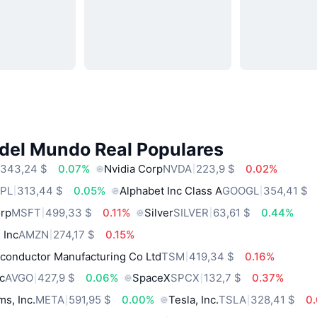
 del Mundo Real Populares
343,24 $
0.07%
Nvidia Corp
NVDA
223,9 $
0.02%
PL
313,44 $
0.05%
Alphabet Inc Class A
GOOGL
354,41 $
orp
MSFT
499,33 $
0.11%
Silver
SILVER
63,61 $
0.44%
 Inc
AMZN
274,17 $
0.15%
conductor Manufacturing Co Ltd
TSM
419,34 $
0.16%
c
AVGO
427,9 $
0.06%
SpaceX
SPCX
132,7 $
0.37%
ms, Inc.
META
591,95 $
0.00%
Tesla, Inc.
TSLA
328,41 $
0