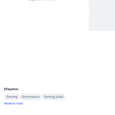
Website
Whitepaper
Web
Redes Sociales
0xa41f...2f311f
Contratos
3.4
Calificación (CertiK)
Auditorias
Exploradores
etherscan.io
Carteras
UCID
16543
Etiquetas
Gaming
Governance
Gaming Guild
Mostrar todo