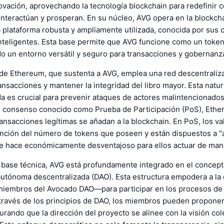
ovación, aprovechando la tecnología blockchain para redefinir 
nteractúan y prosperan. En su núcleo, AVG opera en la blockch
 plataforma robusta y ampliamente utilizada, conocida por sus
inteligentes. Esta base permite que AVG funcione como un toke
o un entorno versátil y seguro para transacciones y gobernanz
 de Ethereum, que sustenta a AVG, emplea una red descentrali
ransacciones y mantener la integridad del libro mayor. Esta natu
a es crucial para prevenir ataques de actores malintencionados. 
consenso conocido como Prueba de Participación (PoS), Eth
ransacciones legítimas se añadan a la blockchain. En PoS, los v
unción del número de tokens que poseen y están dispuestos a 
que hace económicamente desventajoso para ellos actuar de man
u base técnica, AVG está profundamente integrado en el concep
autónoma descentralizada (DAO). Esta estructura empodera a l
embros del Avocado DAO—para participar en los procesos de
través de los principios de DAO, los miembros pueden proponer
rando que la dirección del proyecto se alinee con la visión col