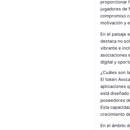
proporcionar h
jugadores de N
compromiso con
motivación y e
En el paisaje 
destaca no sol
vibrante e inc
asociaciones e
digital y opo
¿Cuáles son l
El token Avoc
aplicaciones q
está diseñado 
poseedores de 
Esta capacida
crecimiento d
En el ámbito 