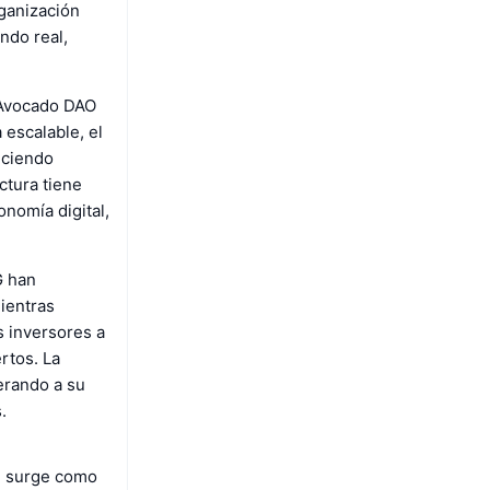
ganización
ndo real,
e Avocado DAO
 escalable, el
eciendo
ctura tiene
onomía digital,
G han
ientras
s inversores a
rtos. La
erando a su
.
) surge como