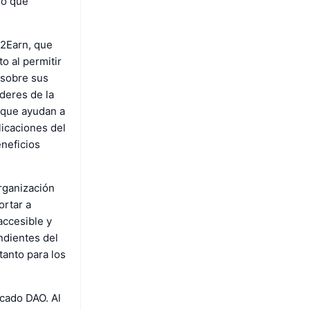
no que
y2Earn, que
o al permitir
 sobre sus
deres de la
 que ayudan a
licaciones del
eneficios
organización
ortar a
accesible y
ndientes del
tanto para los
cado DAO. Al