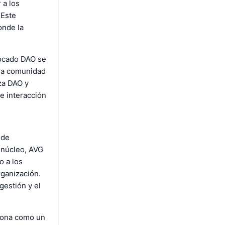
 a los
 Este
onde la
vocado DAO se
una comunidad
za DAO y
e interacción
 de
u núcleo, AVG
o a los
rganización.
gestión y el
ciona como un