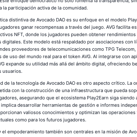
 Este enfoque democrático no solo fomenta la transparencia, si
a la participación activa de la comunidad.
tica distintiva de Avocado DAO es su enfoque en el modelo Pla
jugadores ganar recompensas a través del juego. AVG facilita est
 activos NFT, donde los jugadores pueden obtener rendimientos
 digitales. Este modelo está respaldado por asociaciones con lí
randes proveedores de telecomunicaciones como TPG Telecom,
 de uso del mundo real para el token AVG. Al integrarse con ap
G expande su utilidad más allá del ámbito digital, ofreciendo b
s usuarios.
ad de la tecnología de Avocado DAO es otro aspecto crítico. La 
tida con la construcción de una infraestructura que pueda sop
ugadores, asegurando que el ecosistema Play2Earn siga siendo 
o implica desarrollar herramientas de gestión e informes indepe
porcionan valiosos conocimientos y optimizan las operaciones 
tuales como para los futuros jugadores.
y el empoderamiento también son centrales en la misión de Avo