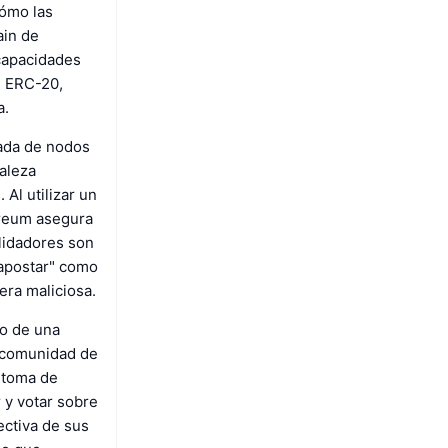
cómo las
ain de
 capacidades
n ERC-20,
a.
zada de nodos
raleza
Al utilizar un
ereum asegura
alidadores son
"apostar" como
era maliciosa.
to de una
a comunidad de
 toma de
 y votar sobre
ectiva de sus