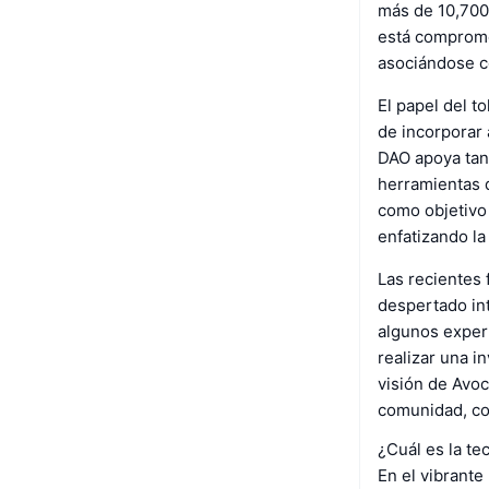
más de 10,700
está compromet
asociándose c
El papel del t
de incorporar 
DAO apoya tan
herramientas d
como objetivo 
enfatizando la
Las recientes 
despertado int
algunos expert
realizar una i
visión de Avo
comunidad, co
¿Cuál es la t
En el vibrant