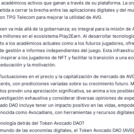
 académicos activos que ganan a través de su plataforma. La or
ida a cerrar la brecha entre las aplicaciones digitales y del mu
on TPG Telecom para mejorar la utilidad de AVG.
oken va más allá de la gobernanza; es integral para la misión d
a millones en el ecosistema Play2Earn. Al desarrollar tecnología
to a los académicos actuales como a los futuros jugadores, ofr
e gestión e informes independientes del juego. Esta infraestru
inspirar a los jugadores de NFT y facilitar la transición a una ec
 educación y la motivación.
fluctuaciones en el precio y la capitalización de mercado de AV
erés, con predicciones variadas sobre su crecimiento futuro. M
os prevén una apreciación significativa, se anima a los posible
nvestigación exhaustiva y considerar diversas opiniones de expe
cado DAO incluye tener un impacto positivo en las vidas, empod
nocida como Avocadians, con herramientas y recursos digitales
ecnología detrás del Token Avocado DAO?
e mundo de las economías digitales, el Token Avocado DAO (AVG