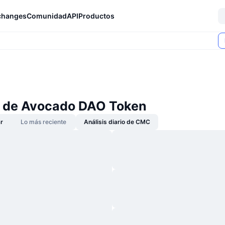
changes
Comunidad
API
Productos
s de Avocado DAO Token
r
Lo más reciente
Análisis diario de CMC