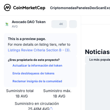
Criptomonedas
Paneles
DexScan
Ex
Avocado DAO Token
4K
AVG
This is a preview page.
For more details on listing tiers, refer to
Listings Review Criteria Section B - (3).
Noticia
Lo más popula
¿Eres propietario de este proyecto?
Actualizar la información del token
Envía desbloqueos de tokens
Reclamar insignia de la comunidad
Suministro total
Suministro máx.
1B AVG
1B AVG
Suministro en circulación
25,46M AVG