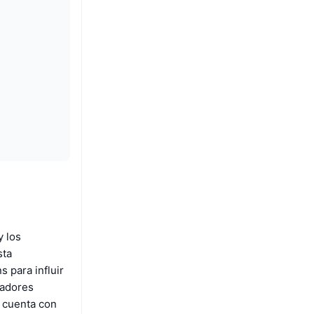
y los
sta
 para influir
gadores
O cuenta con