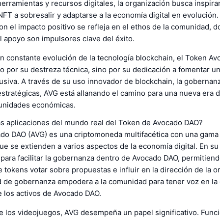
erramientas y recursos digitales, la organización busca inspirar
FT a sobresalir y adaptarse a la economía digital en evolución.
 el impacto positivo se refleja en el ethos de la comunidad, d
l apoyo son impulsores clave del éxito.
en constante evolución de la tecnología blockchain, el Token A
o por su destreza técnica, sino por su dedicación a fomentar 
lusiva. A través de su uso innovador de blockchain, la gobernan
stratégicas, AVG está allanando el camino para una nueva era d
rtunidades económicas.
as aplicaciones del mundo real del Token de Avocado DAO?
ado DAO (AVG) es una criptomoneda multifacética con una gama
ue se extienden a varios aspectos de la economía digital. En s
para facilitar la gobernanza dentro de Avocado DAO, permitiend
tokens votar sobre propuestas e influir en la dirección de la o
d de gobernanza empodera a la comunidad para tener voz en la 
e los activos de Avocado DAO.
de los videojuegos, AVG desempeña un papel significativo. Fun