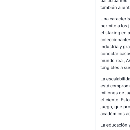
participantes.
también alient
Una caracterís
permite a los 
el staking en
coleccionables
industria y g
conectar casos
mundo real, AV
tangibles a su
La escalabilid
está comprome
millones de j
eficiente. Est
juego, que pro
académicos ac
La educación 