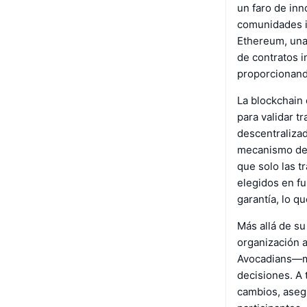
un faro de inn
comunidades i
Ethereum, una
de contratos 
proporcionand
La blockchain
para validar t
descentralizad
mecanismo de 
que solo las t
elegidos en f
garantía, lo 
Más allá de s
organización 
Avocadians—mi
decisiones. A 
cambios, asegu