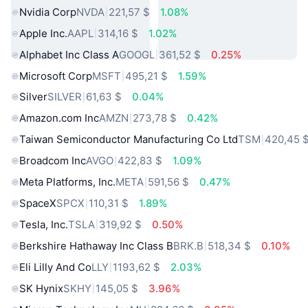
Nvidia Corp
NVDA
221,57 $
1.08%
Apple Inc.
AAPL
314,16 $
1.02%
Alphabet Inc Class A
GOOGL
361,52 $
0.25%
Microsoft Corp
MSFT
495,21 $
1.59%
Silver
SILVER
61,63 $
0.04%
Amazon.com Inc
AMZN
273,78 $
0.42%
Taiwan Semiconductor Manufacturing Co Ltd
TSM
420,45 
Broadcom Inc
AVGO
422,83 $
1.09%
Meta Platforms, Inc.
META
591,56 $
0.47%
SpaceX
SPCX
110,31 $
1.89%
Tesla, Inc.
TSLA
319,92 $
0.50%
Berkshire Hathaway Inc Class B
BRK.B
518,34 $
0.10%
Eli Lilly And Co
LLY
1193,62 $
2.03%
SK Hynix
SKHY
145,05 $
3.96%