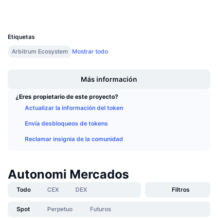
Carteras
Próximas ventas
Tasas de financiación
Aprende y Gana
UCID
35793
Etiquetas
Calendarios
Arbitrum Ecosystem
Mostrar todo
Boost
Calendario de ICO
Más información
Calendario de eventos
¿Eres propietario de este proyecto?
Actualizar la información del token
Envía desbloqueos de tokens
Reclamar insignia de la comunidad
Autonomi Mercados
Todo
CEX
DEX
Filtros
Spot
Perpetuo
Futuros