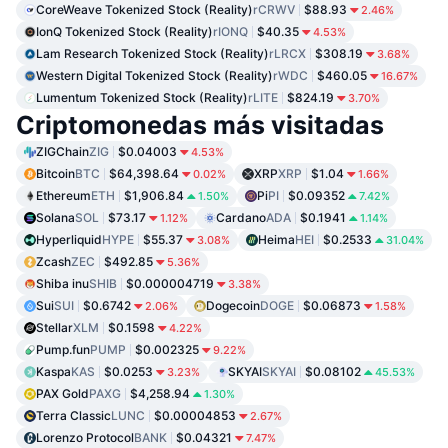
CoreWeave Tokenized Stock (Reality)
rCRWV
$88.93
2.46%
IonQ Tokenized Stock (Reality)
rIONQ
$40.35
4.53%
Lam Research Tokenized Stock (Reality)
rLRCX
$308.19
3.68%
Western Digital Tokenized Stock (Reality)
rWDC
$460.05
16.67%
Lumentum Tokenized Stock (Reality)
rLITE
$824.19
3.70%
Criptomonedas más visitadas
ZIGChain
ZIG
$0.04003
4.53%
Bitcoin
BTC
$64,398.64
XRP
XRP
$1.04
0.02%
1.66%
Ethereum
ETH
$1,906.84
Pi
PI
$0.09352
1.50%
7.42%
Solana
SOL
$73.17
Cardano
ADA
$0.1941
1.12%
1.14%
Hyperliquid
HYPE
$55.37
Heima
HEI
$0.2533
3.08%
31.04%
Zcash
ZEC
$492.85
5.36%
Shiba inu
SHIB
$0.000004719
3.38%
Sui
SUI
$0.6742
Dogecoin
DOGE
$0.06873
2.06%
1.58%
Stellar
XLM
$0.1598
4.22%
Pump.fun
PUMP
$0.002325
9.22%
Kaspa
KAS
$0.0253
SKYAI
SKYAI
$0.08102
3.23%
45.53%
PAX Gold
PAXG
$4,258.94
1.30%
Terra Classic
LUNC
$0.00004853
2.67%
Lorenzo Protocol
BANK
$0.04321
7.47%