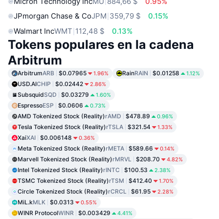
Micron Technology Inc
MU
884,66 $
0.95%
JPmorgan Chase & Co
JPM
359,79 $
0.15%
Walmart Inc
WMT
112,48 $
0.13%
Tokens populares en la cadena
Arbitrum
Arbitrum
ARB
$0.07965
Rain
RAIN
$0.01258
1.96%
1.12%
USD.AI
CHIP
$0.02442
2.86%
Subsquid
SQD
$0.03279
1.60%
Espresso
ESP
$0.0606
0.73%
AMD Tokenized Stock (Reality)
rAMD
$478.89
0.96%
Tesla Tokenized Stock (Reality)
rTSLA
$321.54
1.33%
Xai
XAI
$0.006148
0.36%
Meta Tokenized Stock (Reality)
rMETA
$589.66
0.14%
Marvell Tokenized Stock (Reality)
rMRVL
$208.70
4.82%
Intel Tokenized Stock (Reality)
rINTC
$100.53
2.38%
TSMC Tokenized Stock (Reality)
rTSM
$412.40
1.70%
Circle Tokenized Stock (Reality)
rCRCL
$61.95
2.28%
MiL.k
MLK
$0.0313
0.55%
WINR Protocol
WINR
$0.003429
4.41%