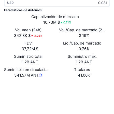
USD
Tendencias
ETF de criptomonedas
Aprender
CMC MCP
Estadísticas de Autonomi
Nuevo
Capitalización de mercado
ETF de Bitcoin
x402
Noticias
10,73M $
0.71%
Cripto
ETF de Ethereum
Volumen (24h)
Vol./Cap. de mercado (24 h)
Academia
342,8K $
3,19%
3.02%
Política
FDV
Liq./Cap. de mercado
Análisis técnico
Investigación
37,72M $
0.76%
Deportes
Suministro total
Suministro máx.
RSI
Vídeos
1,2B ANT
1.2B ANT
Finanzas
MACD
Suministro en circulación
Titulares
Glosario
341,57M ANT
41,06K
Tecnología
Web
Website
Whitepaper
Derivados
Campañas
Redes Sociales
NFT
Vista general
Airdrops
Contratos
0xa78d...bdb684
4.0
Calificación (CertiK)
Estadísticas generales de NFT
Liquidaciones
Recompensas de diamante
Exploradores
arbiscan.io