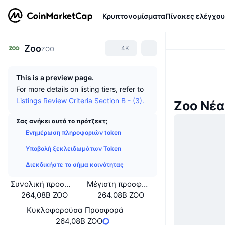
Κρυπτονομίσματα
Πίνακες ελέγχου
Zoo
4K
ZOO
This is a preview page.
For more details on listing tiers, refer to
Listings Review Criteria Section B - (3).
Zoo Νέα
Σας ανήκει αυτό το πρότζεκτ;
Ενημέρωση πληροφοριών token
Υποβολή ξεκλειδωμάτων Token
Διεκδικήστε το σήμα κοινότητας
Συνολική προσφορά
Μέγιστη προσφορά
264,08B ZOO
264.08B ZOO
Κυκλοφορούσα Προσφορά
264,08B ZOO