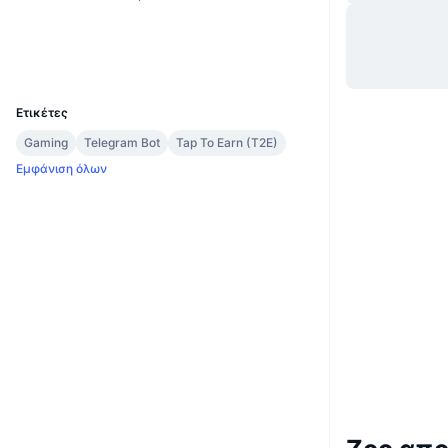
Ιστότοπος
Website
2.7
Αξιολόγηση (CertiK)
UCID
34712
Ετικέτες
Gaming
Telegram Bot
Tap To Earn (T2E)
Εμφάνιση όλων