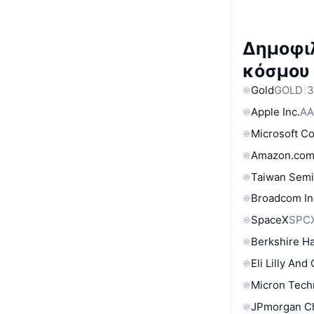
Δημοφιλ
κόσμου
Gold
GOLD
3
Apple Inc.
AA
Microsoft C
Amazon.com
Taiwan Semi
Broadcom In
SpaceX
SPC
Berkshire Ha
Eli Lilly And
Micron Tech
JPmorgan C