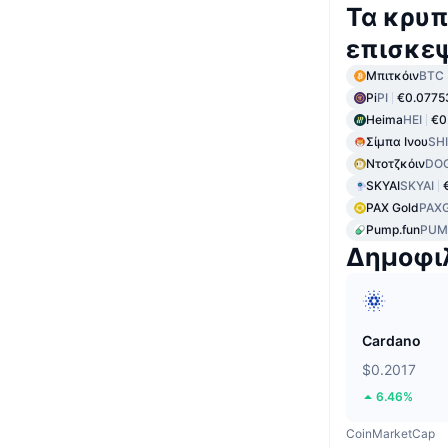
Τα κρυπ
επισκε
Μπιτκόιν
BTC
Pi
PI
€0.0775
Heima
HEI
€0
Σίμπα Ινου
SH
Ντοτζκόιν
DO
SKYAI
SKYAI
PAX Gold
PAX
Pump.fun
PUM
Δημοφι
Cardano
$0.2017
6.46%
CoinMarketCap