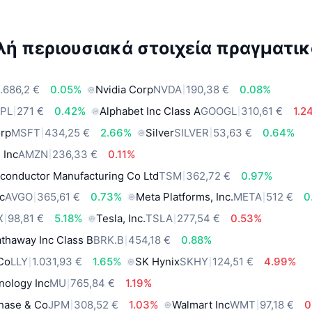
ή περιουσιακά στοιχεία πραγματικ
.686,2 €
0.05%
Nvidia Corp
NVDA
190,38 €
0.08%
PL
271 €
0.42%
Alphabet Inc Class A
GOOGL
310,61 €
1.2
orp
MSFT
434,25 €
2.66%
Silver
SILVER
53,63 €
0.64%
 Inc
AMZN
236,33 €
0.11%
conductor Manufacturing Co Ltd
TSM
362,72 €
0.97%
c
AVGO
365,61 €
0.73%
Meta Platforms, Inc.
META
512 €
0
X
98,81 €
5.18%
Tesla, Inc.
TSLA
277,54 €
0.53%
thaway Inc Class B
BRK.B
454,18 €
0.88%
 Co
LLY
1.031,93 €
1.65%
SK Hynix
SKHY
124,51 €
4.99%
nology Inc
MU
765,84 €
1.19%
hase & Co
JPM
308,52 €
1.03%
Walmart Inc
WMT
97,18 €
0