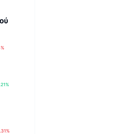
ού
4%
.21%
.31%