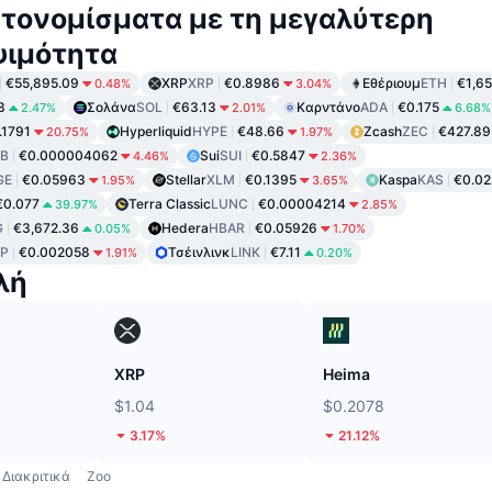
τονομίσματα με τη μεγαλύτερη
ψιμότητα
€55,895.09
XRP
XRP
€0.8986
Εθέριουμ
ETH
€1,6
0.48%
3.04%
3
Σολάνα
SOL
€63.13
Καρντάνο
ADA
€0.175
2.47%
2.01%
6.68%
.1791
Hyperliquid
HYPE
€48.66
Zcash
ZEC
€427.89
20.75%
1.97%
IB
€0.000004062
Sui
SUI
€0.5847
4.46%
2.36%
GE
€0.05963
Stellar
XLM
€0.1395
Kaspa
KAS
€0.02
1.95%
3.65%
€0.077
Terra Classic
LUNC
€0.00004214
39.97%
2.85%
G
€3,672.36
Hedera
HBAR
€0.05926
0.05%
1.70%
P
€0.002058
Τσέινλινκ
LINK
€7.11
1.91%
0.20%
λή
XRP
Heima
$1.04
$0.2078
3.17%
21.12%
Διακριτικά
Zoo