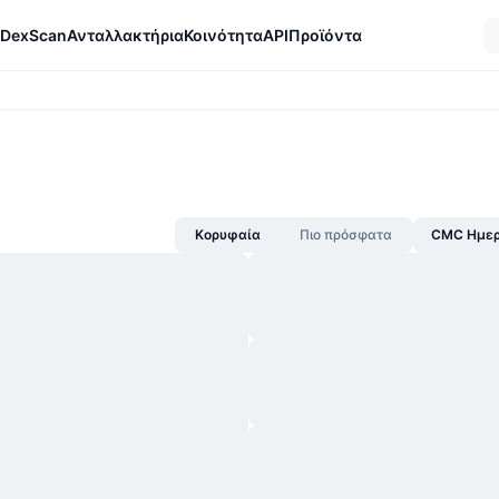
DexScan
Ανταλλακτήρια
Κοινότητα
API
Προϊόντα
Κορυφαία
Πιο πρόσφατα
CMC Ημερ