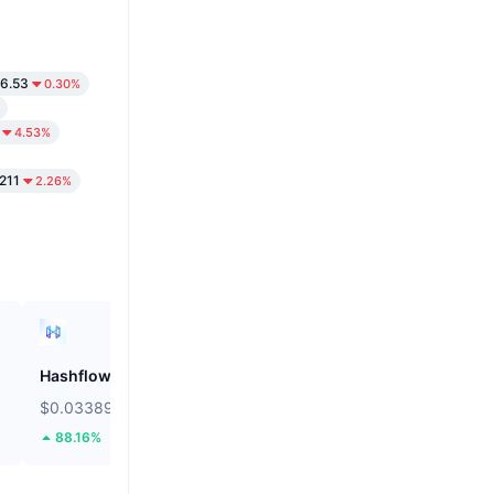
56.53
0.30%
4.53%
211
2.26%
Hashflow
Audiera
$0.03389
$2.38
88.16%
0.75%