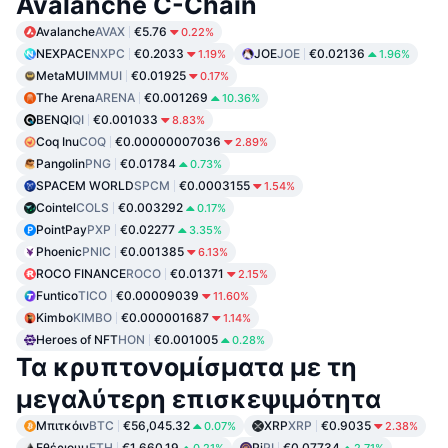
Avalanche C-Chain
Avalanche
AVAX
€5.76
0.22%
NEXPACE
NXPC
€0.2033
JOE
JOE
€0.02136
1.19%
1.96%
MetaMUI
MMUI
€0.01925
0.17%
The Arena
ARENA
€0.001269
10.36%
BENQI
QI
€0.001033
8.83%
Coq Inu
COQ
€0.00000007036
2.89%
Pangolin
PNG
€0.01784
0.73%
SPACEM WORLD
SPCM
€0.0003155
1.54%
Cointel
COLS
€0.003292
0.17%
PointPay
PXP
€0.02277
3.35%
Phoenic
PNIC
€0.001385
6.13%
ROCO FINANCE
ROCO
€0.01371
2.15%
Funtico
TICO
€0.00009039
11.60%
Kimbo
KIMBO
€0.000001687
1.14%
Heroes of NFT
HON
€0.001005
0.28%
Τα κρυπτονομίσματα με τη
μεγαλύτερη επισκεψιμότητα
Μπιτκόιν
BTC
€56,045.32
XRP
XRP
€0.9035
0.07%
2.38%
Εθέριουμ
ETH
€1,660.19
Pi
PI
€0.07734