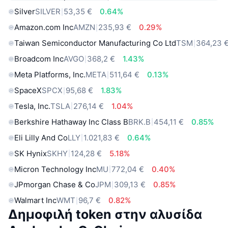
Silver
SILVER
53,35 €
0.64%
Amazon.com Inc
AMZN
235,93 €
0.29%
Taiwan Semiconductor Manufacturing Co Ltd
TSM
364,23 
Broadcom Inc
AVGO
368,2 €
1.43%
Meta Platforms, Inc.
META
511,64 €
0.13%
SpaceX
SPCX
95,68 €
1.83%
Tesla, Inc.
TSLA
276,14 €
1.04%
Berkshire Hathaway Inc Class B
BRK.B
454,11 €
0.85%
Eli Lilly And Co
LLY
1.021,83 €
0.64%
SK Hynix
SKHY
124,28 €
5.18%
Micron Technology Inc
MU
772,04 €
0.40%
JPmorgan Chase & Co
JPM
309,13 €
0.85%
Walmart Inc
WMT
96,7 €
0.82%
Δημοφιλή token στην αλυσίδα