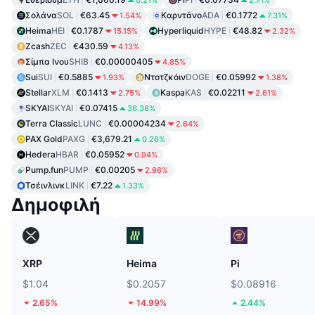
0.21%
2.71%
Σολάνα
SOL
€63.45
Καρντάνο
ADA
€0.1772
1.54%
7.31%
Heima
HEI
€0.1787
Hyperliquid
HYPE
€48.82
15.15%
2.32%
Zcash
ZEC
€430.59
4.13%
Σίμπα Ινου
SHIB
€0.00000405
4.85%
Sui
SUI
€0.5885
Ντοτζκόιν
DOGE
€0.05992
1.93%
1.38%
Stellar
XLM
€0.1413
Kaspa
KAS
€0.02211
2.75%
2.61%
SKYAI
SKYAI
€0.07415
36.38%
Terra Classic
LUNC
€0.00004234
2.64%
PAX Gold
PAXG
€3,679.21
0.26%
Hedera
HBAR
€0.05952
0.94%
Pump.fun
PUMP
€0.00205
2.96%
Τσέινλινκ
LINK
€7.22
1.33%
Δημοφιλή
XRP
Heima
Pi
$1.04
$0.2057
$0.08916
2.65%
14.99%
2.44%