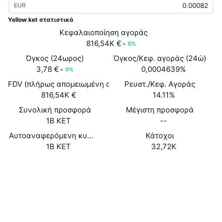
EUR
Δημοφιλή
Crypto ETFs
Εκμάθηση
CMC MCP
Yellow ket στατιστικά
Νέο
Κεφαλαιοποίηση αγοράς
Διαπραγματεύσιμα Αμοιβαία Κεφάλαια Μπιτκόιν
x402
Νέα
816,54K €
0%
Κρυπτο
Διαπραγματεύσιμα Αμοιβαία Κεφάλαια Εθέριουμ
Όγκος (24ωρος)
Όγκος/Κεφ. αγοράς (24ώ)
Academy
3,78 €
0,0004639%
0%
Πολιτική
FDV (πλήρως απομειωμένη αξία)
Ρευστ./Κεφ. Αγοράς
Τεχνική ανάλυση
Έρευνα
816,54K €
14.11%
Αθλητισμός
Συνολική προσφορά
Μέγιστη προσφορά
RSI
Βίντεο
1B KET
--
Οικονομικά
MACD
Αυτοαναφερόμενη κυκλοφορούσα προσφορά
Κάτοχοι
Γλωσσάριο
1B KET
32,72K
Τεχνολογία
Ιστότοπος
Website
Παράγωγα
Καμπάνιες
Κοινωνικά
NFT
Επισκόπηση
Airdrop
Συμβόλαια
0xFFFF...2b6ED7
Explorers
snowscan.xyz
Συνολικά στατιστικά NFT
Εκκαθαρίσεις
Ανταμοιβές Diamonds
Wallets