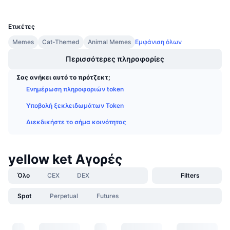
UCID
Προσεχείς πωλήσεις
35598
Επιτόκια χρηματοδότησης
Μάθετε και Κερδίστε
Ετικέτες
Memes
Cat-Themed
Animal Memes
Εμφάνιση όλων
Ημερολόγια
Περισσότερες πληροφορίες
Ημερολόγιο ICO
Σας ανήκει αυτό το πρότζεκτ;
Ενημέρωση πληροφοριών token
Ημερολόγιο Εκδηλώσεων
Υποβολή ξεκλειδωμάτων Token
Διεκδικήστε το σήμα κοινότητας
yellow ket Αγορές
Όλο
CEX
DEX
Filters
Spot
Perpetual
Futures