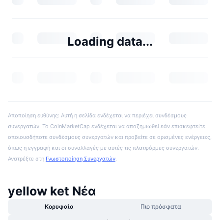
Loading data...
Αποποίηση ευθύνης: Αυτή η σελίδα ενδέχεται να περιέχει συνδέσμους
συνεργατών. Το CoinMarketCap ενδέχεται να αποζημιωθεί εάν επισκεφτείτε
οποιουσδήποτε συνδέσμους συνεργατών και προβείτε σε ορισμένες ενέργειες,
όπως η εγγραφή και οι συναλλαγές με αυτές τις πλατφόρμες συνεργατών.
Ανατρέξτε στη
Γνωστοποίηση Συνεργατών
.
yellow ket Νέα
Κορυφαία
Πιο πρόσφατα