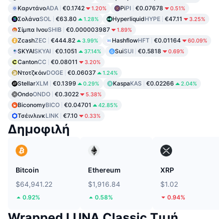
Καρντάνο
ADA
€0.1742
Pi
PI
€0.07678
1.20%
0.51%
Σολάνα
SOL
€63.80
Hyperliquid
HYPE
€47.11
1.28%
3.25%
Σίμπα Ινου
SHIB
€0.000003987
1.89%
Zcash
ZEC
€444.82
Hashflow
HFT
€0.01164
3.99%
60.09%
SKYAI
SKYAI
€0.1051
Sui
SUI
€0.5818
37.14%
0.69%
Canton
CC
€0.08011
3.20%
Ντοτζκόιν
DOGE
€0.06037
1.24%
Stellar
XLM
€0.1399
Kaspa
KAS
€0.02266
0.29%
2.04%
Ondo
ONDO
€0.3022
5.38%
Biconomy
BICO
€0.04701
42.85%
Τσέινλινκ
LINK
€7.10
0.33%
Δημοφιλή
Bitcoin
Ethereum
XRP
$64,941.22
$1,916.84
$1.02
0.92%
0.58%
0.94%
Wrapped LUNA Classic Τιμή