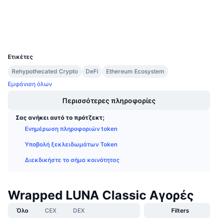
Αξιολόγηση (CertiK)
Προσεχείς πωλήσεις
Επιτόκια χρηματοδότησης
Explorers
etherscan.io
Μάθετε και Κερδίστε
Wallets
UCID
11178
Ημερολόγια
Ετικέτες
Ημερολόγιο ICO
Rehypothecated Crypto
DeFi
Ethereum Ecosystem
Εμφάνιση όλων
Ημερολόγιο Εκδηλώσεων
Περισσότερες πληροφορίες
Σας ανήκει αυτό το πρότζεκτ;
Ενημέρωση πληροφοριών token
Υποβολή ξεκλειδωμάτων Token
Διεκδικήστε το σήμα κοινότητας
Wrapped LUNA Classic Αγορές
Όλο
CEX
DEX
Filters