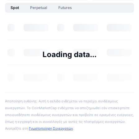
Spot
Perpetual
Futures
Loading data...
Αποποίηση ευθύνης: Αυτή η σελίδα ενδέχεται να περιέχει συνδέσμους
συνεργατών. Το CoinMarketCap ενδέχεται να αποζημιωθεί εάν επισκεφτείτε
οποιουσδήποτε συνδέσμους συνεργατών και προβείτε σε ορισμένες ενέργειες,
όπως η εγγραφή και οι συναλλαγές με αυτές τις πλατφόρμες συνεργατών.
Ανατρέξτε στη
Γνωστοποίηση Συνεργατών
.