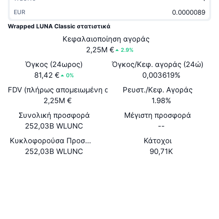
Δημοφιλή
Crypto ETFs
EUR
Εκμάθηση
CMC MCP
Wrapped LUNA Classic στατιστικά
Νέο
Διαπραγματεύσιμα Αμοιβαία Κεφάλαια Μπιτκόιν
Κεφαλαιοποίηση αγοράς
x402
Νέα
2,25M €
2.9%
Κρυπτο
Διαπραγματεύσιμα Αμοιβαία Κεφάλαια Εθέριουμ
Academy
Όγκος (24ωρος)
Όγκος/Κεφ. αγοράς (24ώ)
81,42 €
0,003619%
0%
Πολιτική
Τεχνική ανάλυση
Έρευνα
FDV (πλήρως απομειωμένη αξία)
Ρευστ./Κεφ. Αγοράς
2,25M €
1.98%
Αθλητισμός
RSI
Βίντεο
Συνολική προσφορά
Μέγιστη προσφορά
252,03B WLUNC
Οικονομικά
--
MACD
Γλωσσάριο
Κυκλοφορούσα Προσφορά
Κάτοχοι
Τεχνολογία
252,03B WLUNC
90,71K
Παράγωγα
Καμπάνιες
Ιστότοπος
Website
Whitepaper
NFT
Κοινωνικά
Επισκόπηση
Airdrop
0xd287...c91ea9
Συμβόλαια
Συνολικά στατιστικά NFT
Εκκαθαρίσεις
Ανταμοιβές Diamonds
3.3