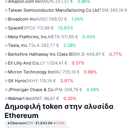
Amazon.com Inc
AMZN
237,37 €
0.86%
Taiwan Semiconductor Manufacturing Co Ltd
TSM
362,19 €
Broadcom Inc
AVGO
368,02 €
1.24%
SpaceX
SPCX
112,88 €
13.63%
Meta Platforms, Inc.
META
511,95 €
0.40%
Tesla, Inc.
TSLA
282,77 €
2.38%
Berkshire Hathaway Inc Class B
BRK.B
449,97 €
0.77%
Eli Lilly And Co
LLY
1.024,41 €
0.57%
Micron Technology Inc
MU
755,19 €
0.89%
SK Hynix
SKHY
119,14 €
3.97%
JPmorgan Chase & Co
JPM
309,76 €
0.58%
Walmart Inc
WMT
96,67 €
0.20%
Δημοφιλή token στην αλυσίδα
Ethereum
Ethereum
ETH
€1,643.66
0.11%