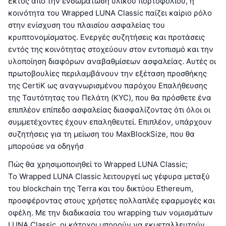
Εκτός από την ενσωμάτωση υλικού πορτοφολιού, η
κοινότητα του Wrapped LUNA Classic παίζει καίριο ρόλο
στην ενίσχυση του πλαισίου ασφαλείας του
κρυπτονομίσματος. Ενεργές συζητήσεις και προτάσεις
εντός της κοινότητας στοχεύουν στον εντοπισμό και την
υλοποίηση διαφόρων αναβαθμίσεων ασφαλείας. Αυτές οι
πρωτοβουλίες περιλαμβάνουν την εξέταση προσθήκης
της CertiK ως αναγνωρισμένου παρόχου Επαλήθευσης
της Ταυτότητας του Πελάτη (KYC), που θα πρόσθετε ένα
επιπλέον επίπεδο ασφαλείας διασφαλίζοντας ότι όλοι οι
συμμετέχοντες έχουν επαληθευτεί. Επιπλέον, υπάρχουν
συζητήσεις για τη μείωση του MaxBlockSize, που θα
μπορούσε να οδηγήσ
Πώς θα χρησιμοποιηθεί το Wrapped LUNA Classic;
Το Wrapped LUNA Classic λειτουργεί ως γέφυρα μεταξύ
του blockchain της Terra και του δικτύου Ethereum,
προσφέροντας στους χρήστες πολλαπλές εφαρμογές και
οφέλη. Με την διαδικασία του wrapping των νομισμάτων
LUNA Classic, οι κάτοχοι μπορούν να εκμεταλλευτούν