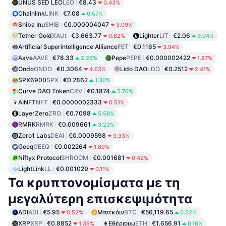
UNUS SED LEO
LEO
€8.43
0.43%
Chainlink
LINK
€7.08
0.57%
Shiba Inu
SHIB
€0.000004047
3.09%
Tether Gold
XAUt
€3,663.77
Lighter
LIT
€2.06
0.82%
9.94%
Artificial Superintelligence Alliance
FET
€0.1165
3.94%
Aave
AAVE
€78.33
Pepe
PEPE
€0.000002422
2.26%
1.87%
Ondo
ONDO
€0.3064
Lido DAO
LDO
€0.2512
4.63%
2.41%
SPX6900
SPX
€0.2862
1.30%
Curve DAO Token
CRV
€0.1874
5.76%
AINFT
NFT
€0.0000002333
0.51%
LayerZero
ZRO
€0.7098
5.58%
RMRK
RMRK
€0.009661
3.23%
Zero1 Labs
DEAI
€0.0009598
3.33%
Geeq
GEEQ
€0.002264
1.89%
Niftyx Protocol
SHROOM
€0.001681
0.42%
LightLink
LL
€0.001029
0.11%
Τα κρυπτονομίσματα με τη
μεγαλύτερη επισκεψιμότητα
ADI
ADI
€5.95
Μπιτκόιν
BTC
€56,119.65
0.52%
0.52%
XRP
XRP
€0.8852
Εθέριουμ
ETH
€1,656.91
1.35%
0.16%