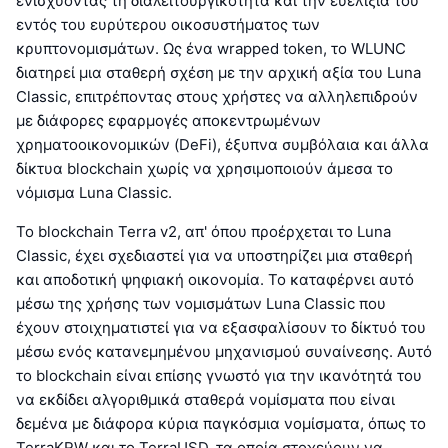
ενισχύοντας τη διαλειτουργικότητα και την ευελιξία του
εντός του ευρύτερου οικοσυστήματος των
κρυπτονομισμάτων. Ως ένα wrapped token, το WLUNC
διατηρεί μια σταθερή σχέση με την αρχική αξία του Luna
Classic, επιτρέποντας στους χρήστες να αλληλεπιδρούν
με διάφορες εφαρμογές αποκεντρωμένων
χρηματοοικονομικών (DeFi), έξυπνα συμβόλαια και άλλα
δίκτυα blockchain χωρίς να χρησιμοποιούν άμεσα το
νόμισμα Luna Classic.
Το blockchain Terra v2, απ' όπου προέρχεται το Luna
Classic, έχει σχεδιαστεί για να υποστηρίζει μια σταθερή
και αποδοτική ψηφιακή οικονομία. Το καταφέρνει αυτό
μέσω της χρήσης των νομισμάτων Luna Classic που
έχουν στοιχηματιστεί για να εξασφαλίσουν το δίκτυό του
μέσω ενός κατανεμημένου μηχανισμού συναίνεσης. Αυτό
το blockchain είναι επίσης γνωστό για την ικανότητά του
να εκδίδει αλγοριθμικά σταθερά νομίσματα που είναι
δεμένα με διάφορα κύρια παγκόσμια νομίσματα, όπως το
TerraKRW και το TerraUSD, τα οποία στοχεύουν να