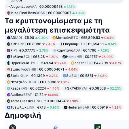
(Ondo)
Aiagent.app
AAA
€0.00008458
1.12%
Ibiza Final Boss
BOSS
€0.00009007
1.05%
Τα κρυπτονομίσματα με τη
μεγαλύτερη επισκεψιμότητα
ADI
ADI
€5.98
Μπιτκόιν
BTC
€55,899.53
0.20%
0.04%
XRP
XRP
€0.8986
Εθέριουμ
ETH
€1,654.21
2.43%
0.14%
Pi
PI
€0.07775
Καρντάνο
ADA
€0.1766
2.78%
7.29%
Σολάνα
SOL
€63.28
Heima
HEI
€0.1757
1.30%
28.00%
Hyperliquid
HYPE
€48.54
Zcash
ZEC
€428.99
1.24%
4.07%
Σίμπα Ινου
SHIB
€0.000004071
4.04%
Stellar
XLM
€0.1399
Sui
SUI
€0.5851
2.73%
2.03%
Ντοτζκόιν
DOGE
€0.05988
1.31%
Kaspa
KAS
€0.02224
SKYAI
SKYAI
€0.08508
1.40%
52.23%
Audiera
BEAT
€1.72
14.64%
Terra Classic
LUNC
€0.0000424
1.90%
Τσέινλινκ
LINK
€7.13
Hedera
HBAR
€0.05919
0.95%
1.22%
Δημοφιλή