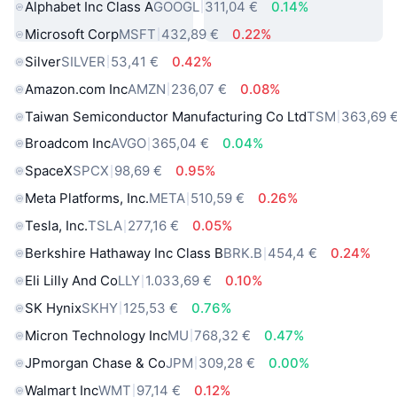
Alphabet Inc Class A
GOOGL
311,04 €
0.14%
Microsoft Corp
MSFT
432,89 €
0.22%
Silver
SILVER
53,41 €
0.42%
Amazon.com Inc
AMZN
236,07 €
0.08%
Taiwan Semiconductor Manufacturing Co Ltd
TSM
363,69 
Broadcom Inc
AVGO
365,04 €
0.04%
SpaceX
SPCX
98,69 €
0.95%
Meta Platforms, Inc.
META
510,59 €
0.26%
Tesla, Inc.
TSLA
277,16 €
0.05%
Berkshire Hathaway Inc Class B
BRK.B
454,4 €
0.24%
Eli Lilly And Co
LLY
1.033,69 €
0.10%
SK Hynix
SKHY
125,53 €
0.76%
Micron Technology Inc
MU
768,32 €
0.47%
JPmorgan Chase & Co
JPM
309,28 €
0.00%
Walmart Inc
WMT
97,14 €
0.12%