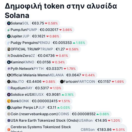
Δημοφιλή token στην αλυσίδα
Solana
Solana
SOL
€63.75
0.58%
Pump.fun
PUMP
€0.002017
3.66%
Jupiter
JUP
€0.1621
0.86%
Pudgy Penguins
PENGU
€0.005353
1.55%
OFFICIAL TRUMP
TRUMP
€1.27
0.56%
DoubleZero
2Z
€0.04736
0.61%
Kamino
KMNO
€0.0156
0.34%
Pyth Network
PYTH
€0.03371
1.79%
Official Melania Meme
MELANIA
€0.0647
0.44%
Jito
JTO
€0.4406
Fartcoin
FARTCOIN
€0.1157
0.88%
1.69%
Raydium
RAY
€0.5317
1.13%
Solstice eUSX
EUSX
€0.9081
0.16%
Bonk
BONK
€0.000002415
1.51%
Jupiter Perps LP
JLP
€3.11
0.03%
Coin (reservebankapp.com)
COINS
€0.00008552
0.66%
USA Rare Earth Tokenized Stock (Ondo)
USARon
€14.95
1.20%
Cerebras Systems Tokenized Stock
CBRSon
€183.86
5.01%