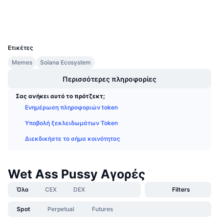
Προσεχείς πωλήσεις
Wallets
Επιτόκια χρηματοδότησης
Μάθετε και Κερδίστε
UCID
33384
Ημερολόγια
Ετικέτες
Memes
Solana Ecosystem
Ημερολόγιο ICO
Περισσότερες πληροφορίες
Ημερολόγιο Εκδηλώσεων
Σας ανήκει αυτό το πρότζεκτ;
Ενημέρωση πληροφοριών token
Υποβολή ξεκλειδωμάτων Token
Διεκδικήστε το σήμα κοινότητας
Wet Ass Pussy Αγορές
Όλο
CEX
DEX
Filters
Spot
Perpetual
Futures