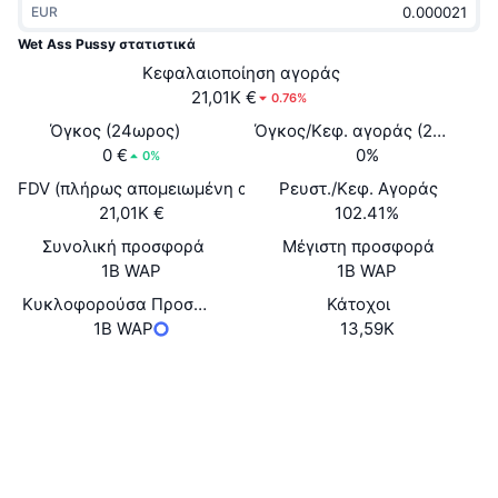
EUR
Δημοφιλή
Crypto ETFs
Εκμάθηση
CMC MCP
Wet Ass Pussy στατιστικά
Νέο
Κεφαλαιοποίηση αγοράς
Διαπραγματεύσιμα Αμοιβαία Κεφάλαια Μπιτκόιν
x402
Νέα
21,01K €
0.76%
Κρυπτο
Διαπραγματεύσιμα Αμοιβαία Κεφάλαια Εθέριουμ
Όγκος (24ωρος)
Όγκος/Κεφ. αγοράς (24ώ)
Academy
0 €
0%
0%
Πολιτική
FDV (πλήρως απομειωμένη αξία)
Ρευστ./Κεφ. Αγοράς
Τεχνική ανάλυση
Έρευνα
21,01K €
102.41%
Αθλητισμός
Συνολική προσφορά
Μέγιστη προσφορά
RSI
Βίντεο
1B WAP
1B WAP
Οικονομικά
MACD
Κυκλοφορούσα Προσφορά
Κάτοχοι
Γλωσσάριο
1B WAP
13,59K
Τεχνολογία
Ιστότοπος
Website
Παράγωγα
Καμπάνιες
Κοινωνικά
NFT
Επισκόπηση
Συμβόλαια
Bz7vVz...x4tFkp
Airdrop
2.0
Αξιολόγηση (CertiK)
Συνολικά στατιστικά NFT
Εκκαθαρίσεις
Explorers
solscan.io
Ανταμοιβές Diamonds