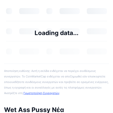
Loading data...
Αποποίηση ευθύνης: Αυτή η σελίδα ενδέχεται να περιέχει συνδέσμους
συνεργατών. Το CoinMarketCap ενδέχεται να αποζημιωθεί εάν επισκεφτείτε
οποιουσδήποτε συνδέσμους συνεργατών και προβείτε σε ορισμένες ενέργειες,
όπως η εγγραφή και οι συναλλαγές με αυτές τις πλατφόρμες συνεργατών.
Ανατρέξτε στη
Γνωστοποίηση Συνεργατών
.
Wet Ass Pussy Νέα