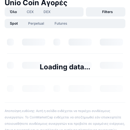
Unio Coin Αγορές
Όλο
CEX
DEX
Filters
Spot
Perpetual
Futures
Loading data...
Αποποίηση ευθύνης: Αυτή η σελίδα ενδέχεται να περιέχει συνδέσμους
συνεργατών. Το CoinMarketCap ενδέχεται να αποζημιωθεί εάν επισκεφτείτε
οποιουσδήποτε συνδέσμους συνεργατών και προβείτε σε ορισμένες ενέργειες,
όπως η εγγραφή και οι συναλλαγές με αυτές τις πλατφόρμες συνεργατών.