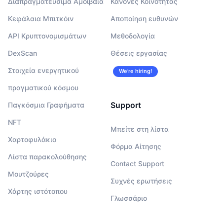
Διαπραγματεύσιμα Αμοιβαία
Κανόνες Κοινότητας
Κεφάλαια Μπιτκόιν
Αποποίηση ευθυνών
API Κρυπτονομισμάτων
Μεθοδολογία
DexScan
Θέσεις εργασίας
Στοιχεία ενεργητικού
We’re hiring!
πραγματικού κόσμου
Support
Παγκόσμια Γραφήματα
NFT
Μπείτε στη λίστα
Χαρτοφυλάκιο
Φόρμα Αίτησης
Λίστα παρακολούθησης
Contact Support
Μουτζούρες
Συχνές ερωτήσεις
Χάρτης ιστότοπου
Γλωσσάριο