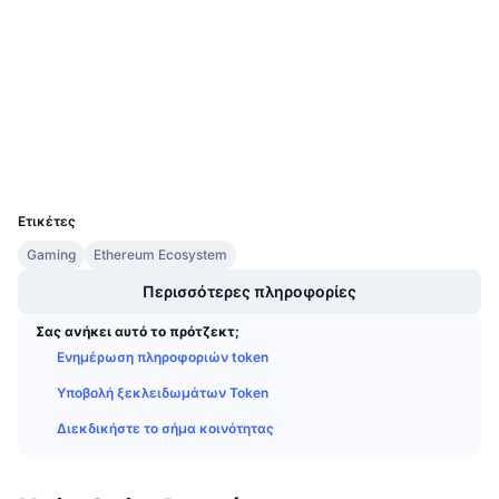
3.4
Προσεχείς πωλήσεις
Αξιολόγηση (CertiK)
Επιτόκια χρηματοδότησης
Μάθετε και Κερδίστε
Audits
etherscan.io
Ημερολόγια
Explorers
Wallets
Ημερολόγιο ICO
UCID
32984
Ημερολόγιο Εκδηλώσεων
Ετικέτες
Gaming
Ethereum Ecosystem
Περισσότερες πληροφορίες
Σας ανήκει αυτό το πρότζεκτ;
Ενημέρωση πληροφοριών token
Υποβολή ξεκλειδωμάτων Token
Διεκδικήστε το σήμα κοινότητας