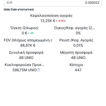
EUR
Δημοφιλή
Crypto ETFs
Εκμάθηση
CMC MCP
Unio Coin στατιστικά
Νέο
Κεφαλαιοποίηση αγοράς
Διαπραγματεύσιμα Αμοιβαία Κεφάλαια Μπιτκόιν
x402
Νέα
13,25K €
0.15%
Κρυπτο
Διαπραγματεύσιμα Αμοιβαία Κεφάλαια Εθέριουμ
Όγκος (24ωρος)
Όγκος/Κεφ. αγοράς (24ώ)
Academy
0 €
0%
0%
Πολιτική
FDV (πλήρως απομειωμένη αξία)
Ρευστ./Κεφ. Αγοράς
Τεχνική ανάλυση
Έρευνα
88,87K €
0.01%
Αθλητισμός
Συνολική προσφορά
Μέγιστη προσφορά
RSI
Βίντεο
4B UNIO
4B UNIO
Οικονομικά
MACD
Κυκλοφορούσα Προσφορά
Κάτοχοι
Γλωσσάριο
596,75M UNIO
447
Τεχνολογία
Website
Whitepaper
Παράγωγα
Καμπάνιες
Ιστότοπος
NFT
Επισκόπηση
Airdrop
Κοινωνικά
Συνολικά στατιστικά NFT
Εκκαθαρίσεις
Ανταμοιβές Diamonds
Συμβόλαια
0x01aa...4B74Ab