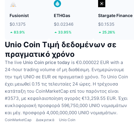
Fusionist
ETHGas
Stargate Finance
$0.1375
$0.02346
$0.1535
83.9%
33.95%
25.26%
Unio Coin Τιμή δεδομένων σε
πραγματικό χρόνο
The live
Unio Coin price today
is €0.000022 EUR with a
24-hour trading volume of μη διαθέσιμη.
Ενημερώνουμε
την τιμή UNIO σε EUR σε πραγματικό χρόνο.
Το Unio Coin
έχει μειωθεί 0.15 τις τελευταίες 24 ώρες.
Η τρέχουσα
κατάταξη του CoinMarketCap επί του παρόντος είναι
#3573, με κεφαλαιοποίηση αγοράς €13,259.55 EUR.
Έχει
κυκλοφοριακή προσφορά 596,750,000 UNIO νομισμάτων
και μέγ. προσφορά 4,000,000,000 UNIO νομισμάτων.
CoinMarketCap
Διακριτικά
Unio Coin