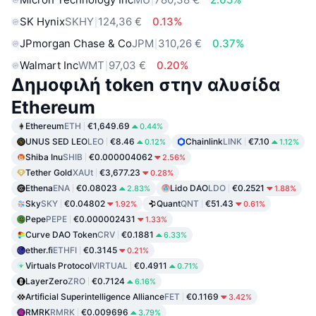
SK Hynix
SKHY
124,36 €
0.13%
JPmorgan Chase & Co
JPM
310,26 €
0.37%
Walmart Inc
WMT
97,03 €
0.20%
Δημοφιλή token στην αλυσίδα
Ethereum
Ethereum
ETH
€1,649.69
0.44%
UNUS SED LEO
LEO
€8.46
Chainlink
LINK
€7.10
0.12%
1.12%
Shiba Inu
SHIB
€0.000004062
2.56%
Tether Gold
XAUt
€3,677.23
0.28%
Ethena
ENA
€0.08023
Lido DAO
LDO
€0.2521
2.83%
1.88%
Sky
SKY
€0.04802
Quant
QNT
€51.43
1.92%
0.61%
Pepe
PEPE
€0.000002431
1.33%
Curve DAO Token
CRV
€0.1881
6.33%
ether.fi
ETHFI
€0.3145
0.21%
Virtuals Protocol
VIRTUAL
€0.4911
0.71%
LayerZero
ZRO
€0.7124
6.16%
Artificial Superintelligence Alliance
FET
€0.1169
3.42%
RMRK
RMRK
€0.009696
3.79%