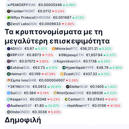
PEAKDEFI
PEAK
€0.00005346
0.06%
Frontier
FRONT
€0.0112
0.24%
Niftyx Protocol
SHROOM
€0.001687
0.13%
Zero1 Labs
DEAI
€0.0009633
2.80%
Τα κρυπτονομίσματα με τη
μεγαλύτερη επισκεψιμότητα
ADI
ADI
€5.97
Μπιτκόιν
BTC
€56,211.21
0.07%
0.32%
XRP
XRP
€0.8973
Εθέριουμ
ETH
€1,657.84
1.12%
0.37%
Pi
PI
€0.07572
Καρντάνο
ADA
€0.1738
3.80%
6.26%
Σολάνα
SOL
€63.73
Hyperliquid
HYPE
€48.79
0.10%
0.80%
Heima
HEI
€0.199
Zcash
ZEC
€437.32
47.39%
0.12%
Σίμπα Ινου
SHIB
€0.000004007
2.26%
SKYAI
SKYAI
€0.0912
Stellar
XLM
€0.1405
29.91%
1.42%
Sui
SUI
€0.584
Ντοτζκόιν
DOGE
€0.06026
0.74%
0.22%
Kaspa
KAS
€0.02248
Canton
CC
€0.07843
0.23%
9.61%
Audiera
BEAT
€1.80
Hashflow
HFT
€0.0106
20.97%
41.10%
Ondo
ONDO
€0.3038
5.03%
Δημοφιλή