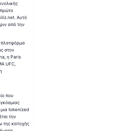
υνολικής
 πρώτο
iz.net. Αυτό
ριν από την
ν πλατφόρμα
ις στον
a, η Paris
MMA UFC,
η
είο που
αγκόσμιας
μια tokenized
έτσι την
ω της κατοχής
τήματα,