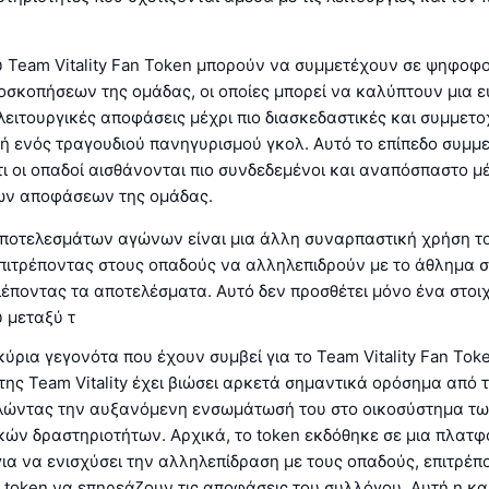
υ Team Vitality Fan Token μπορούν να συμμετέχουν σε ψηφοφ
οσκοπήσεων της ομάδας, οι οποίες μπορεί να καλύπτουν μια 
ειτουργικές αποφάσεις μέχρι πιο διασκεδαστικές και συμμετο
ή ενός τραγουδιού πανηγυρισμού γκολ. Αυτό το επίπεδο συμμ
τι οι οπαδοί αισθάνονται πιο συνδεδεμένοι και αναπόσπαστο μ
των αποφάσεων της ομάδας.
ποτελεσμάτων αγώνων είναι μια άλλη συναρπαστική χρήση τ
επιτρέποντας στους οπαδούς να αλληλεπιδρούν με το άθλημα 
έποντας τα αποτελέσματα. Αυτό δεν προσθέτει μόνο ένα στοιχ
 μεταξύ τ
 κύρια γεγονότα που έχουν συμβεί για το Team Vitality Fan Tok
της Team Vitality έχει βιώσει αρκετά σημαντικά ορόσημα από 
λώντας την αυξανόμενη ενσωμάτωσή του στο οικοσύστημα τω
κών δραστηριοτήτων. Αρχικά, το token εκδόθηκε σε μια πλατ
ια να ενισχύσει την αλληλεπίδραση με τους οπαδούς, επιτρέπ
 token να επηρεάζουν τις αποφάσεις του συλλόγου. Αυτή η κ