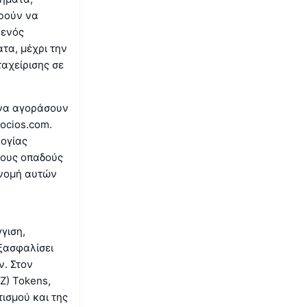
ορούν να
 ενός
τα, μέχρι την
αχείρισης σε
α να αγοράσουν
ocios.com.
λογίας
τους οπαδούς
ανομή αυτών
γιση,
εξασφαλίσει
. Στον
Z) Tokens,
ισμού και της