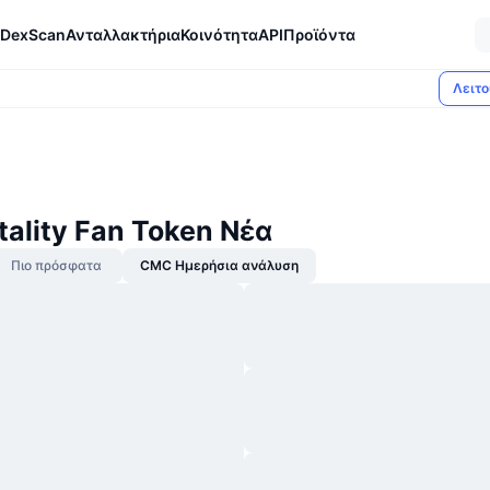
DexScan
Ανταλλακτήρια
Κοινότητα
API
Προϊόντα
Λειτο
tality Fan Token Νέα
Πιο πρόσφατα
CMC Ημερήσια ανάλυση