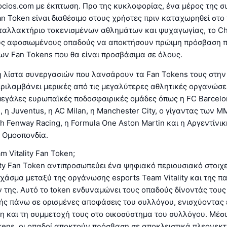
cios.com με έκπτωση. Προ της κυκλοφορίας, ένα μέρος της σ
 Token είναι διαθέσιμο στους χρήστες πριν καταχωρηθεί στο
αλλακτήριο τοκενισμένων αθλημάτων και ψυχαγωγίας, το Chil
ους αφοσιωμένους οπαδούς να αποκτήσουν πρώιμη πρόσβαση π
ν Fan Tokens που θα είναι προσβάσιμα σε όλους.
 λίστα συνεργασιών που λανσάρουν τα Fan Tokens τους στη
ριλαμβάνει μερικές από τις μεγαλύτερες αθλητικές οργανώσε
εγάλες ευρωπαϊκές ποδοσφαιρικές ομάδες όπως η FC Barcelon
, η Juventus, η AC Milan, η Manchester City, ο γίγαντας των 
Fenway Racing, η Formula One Aston Martin και η Αργεντίνικ
 Ομοσπονδία.
am Vitality Fan Token;
ity Fan Token αντιπροσωπεύει ένα ψηφιακό περιουσιακό στοιχ
χάσμα μεταξύ της οργάνωσης esports Team Vitality και της π
της. Αυτό το token ενδυναμώνει τους οπαδούς δίνοντάς τους 
ής πάνω σε ορισμένες αποφάσεις του συλλόγου, ενισχύοντας 
η και τη συμμετοχή τους στο οικοσύστημα του συλλόγου. Μέσ
kens, οι οπαδοί αποκτούν πρόσβαση σε αποκλειστικά πλεονεκ