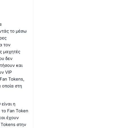
α
ντάς το μέσω
ρες
α τον
υς μαχητές
ου δεν
ντήσουν και
υν VIP
Fan Tokens,
α οποία στη
είναι η
 το Fan Token
και έχουν
 Tokens στην