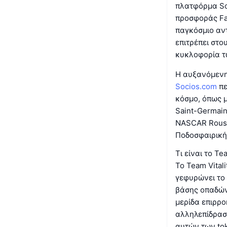
πλατφόρμα So
προσφοράς Fan
παγκόσμιο αντ
επιτρέπει στ
κυκλοφορία τω
Η αυξανόμενη
Socios.com
πε
κόσμο, όπως μ
Saint-Germain
NASCAR Roush 
Ποδοσφαιρική
Τι είναι το Te
Το Team Vital
γεφυρώνει το 
βάσης οπαδών 
μερίδα επιρρο
αλληλεπίδρασ
αυτών των to