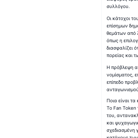
συλλόγου.
Οι κάτοχοι το
επίσημων δημ
θεμάτων από λ
όπως η επιλογ
διασφαλίζει ό
πορείας και 
Η πρόβλεψη α
νομίσματος, 
επίπεδο προβλ
ανταγωνισμού
Ποια είναι τα
Το Fan Token 
του, αντανακ
και ψυχαγωγι
σχεδιασμένη γ
κατόχους των