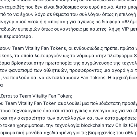
 ανταμοιβές που δεν είναι διαθέσιμες στο ευρύ κοινό. Αυτά μπ
πό το να έχουν λόγο σε θέματα του συλλόγου όπως η επιλογή
ανηγυρισμού γκολ ή η απόφαση για αγώνες σε διάφορα αθλήμα
δικών εμπειριών όπως συναντήσεις με παίκτες, λήψη VIP μετ
ι περισσότερα.
σουν Team Vitality Fan Tokens, οι ενθουσιώδεις πρέπει πρώτ
Tokens, τα οποία λειτουργούν ως το νόμισμα στην πλατφόρμα S
όρμα βρίσκεται στην πρωτοπορία της συγχώνευσης της τεχνο
 τον φανατισμό των αθλητικών, προσφέροντας μια αγορά για 
, να πουλούν και να ανταλλάσσουν Fan Tokens. Η αρχική δι
ρα
εται το Team Vitality Fan Token;
υ Team Vitality Fan Token ακολουθεί μια πολυδιάστατη προσέγ
τόσο τεχνολογικές όσο και στρατηγικές συνεργασίας για να 
 και την ακεραιότητα των συναλλαγών και των καταχωρήσεων
ο token χρησιμοποιεί την τεχνολογία blockchain των Chiliz (CH
ομισματική μονάδα σχεδιασμένη για τις βιομηχανίες του αθλητ