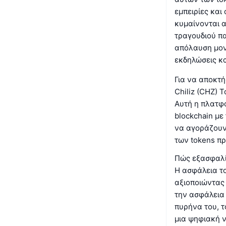
εμπειρίες και
κυμαίνονται α
τραγουδιού π
απόλαυση μονα
εκδηλώσεις κα
Για να αποκτή
Chiliz (CHZ) 
Αυτή η πλατφ
blockchain με
να αγοράζουν
των tokens π
Πώς εξασφαλίζ
Η ασφάλεια το
αξιοποιώντας 
την ασφάλεια
πυρήνα του, τ
μια ψηφιακή ν