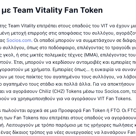
 με Team Vitality Fan Token
της Team Vitality επιτρέπει στους οπαδούς του VIT να έχουν μι
ένη μετοχή επιρροής στις αποφάσεις του συλλόγου, αγοράζο
μας
Socios.com
. Οι οπαδοί μπορούν να συμμετάσχουν σε διάφο
 συλλόγου, όπως στο ποδόσφαιρο, επιλέγοντας το τραγούδι γι
 γκολ, ή στις μικτές πολεμικές τέχνες (MMA), επιλέγοντας το
τούν. Έτσι, μπορούν να κερδίσουν ανταμοιβές και εμπειρίες π
οραστούν με χρήματα. Εμπειρίες όπως... η ευκαιρία να συνα
ουν με τους παίκτες του αγαπημένου τους συλλόγου, να λάβο
ο αγαπημένο τους στάδιο και πολλά άλλα. Για να αποκτήσουν 
πει να αγοράσουν Chiliz (CHZ) Tokens μέσω του Socios.com, τ
ρούν να χρησιμοποιηθούν για να αγοράσουν VIT Fan Tokens.
 πωλούνται αρχικά σε μια Προσφορά Fan Token ή FTO. Οι FTO 
η των Fan Tokens που επιτρέπει στους οπαδούς να αγοράσουν
μή. Λειτουργούν με τρόπο παρόμοιο με τις γρήγορες πωλήσεις 
 ένας δίκαιος τρόπος για νέες συνεργασίες να λανσάρουν Fan