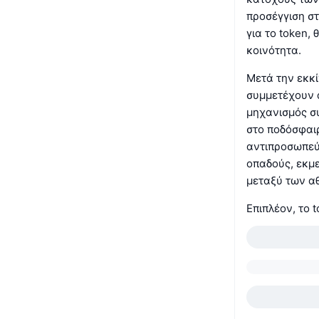
προσέγγιση σ
για το token,
κοινότητα.
Μετά την εκκί
συμμετέχουν ά
μηχανισμός σ
στο ποδόσφαι
αντιπροσωπεύε
οπαδούς, εκμε
μεταξύ των α
Επιπλέον, το 