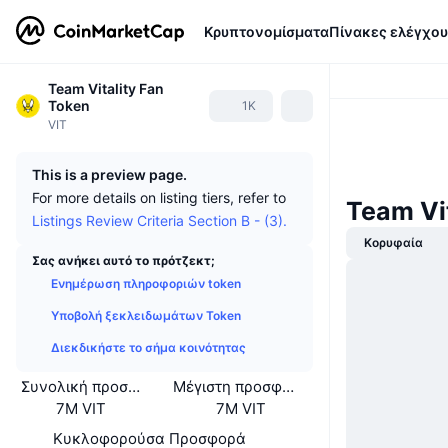
Κρυπτονομίσματα
Πίνακες ελέγχου
Team Vitality Fan
Token
1K
VIT
This is a preview page.
For more details on listing tiers, refer to
Team Vi
Listings Review Criteria Section B - (3).
Κορυφαία
Σας ανήκει αυτό το πρότζεκτ;
Ενημέρωση πληροφοριών token
Υποβολή ξεκλειδωμάτων Token
Διεκδικήστε το σήμα κοινότητας
Συνολική προσφορά
Μέγιστη προσφορά
7M VIT
7M VIT
Κυκλοφορούσα Προσφορά