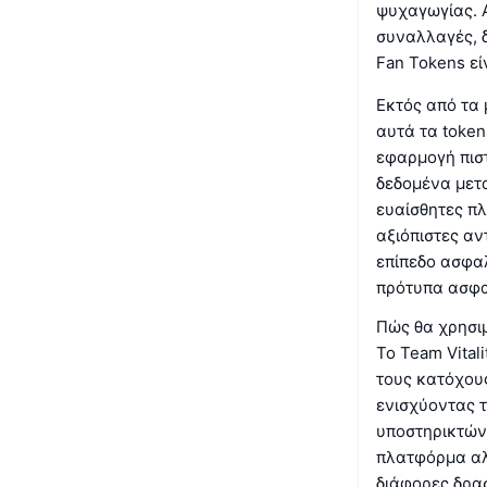
ψυχαγωγίας. 
συναλλαγές, δ
Fan Tokens εί
Εκτός από τα
αυτά τα token
εφαρμογή πιστ
δεδομένα μετα
ευαίσθητες πλ
αξιόπιστες α
επίπεδο ασφα
πρότυπα ασφα
Πώς θα χρησιμ
Το Team Vital
τους κατόχους
ενισχύοντας 
υποστηρικτών 
πλατφόρμα αλ
διάφορες δρασ