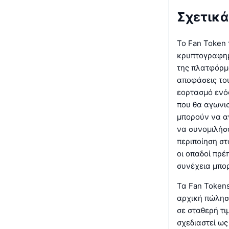
Σχετικά
Το Fan Token 
κρυπτογραφημ
της πλατφόρ
αποφάσεις του
εορτασμό ενός
που θα αγωνισ
μπορούν να αγ
να συνομιλήσ
περιποίηση στ
οι οπαδοί πρέ
συνέχεια μπο
Τα Fan Tokens
αρχική πώλησ
σε σταθερή τι
σχεδιαστεί ως