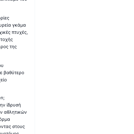
ορίες
ευρεία γκάμα
χικές πτυχές,
ετοχής
έρος της
ου
σε βαθύτερο
είο
en;
την ίδρυσή
ν αθλητικών
φόρμα
οντας στους
αινοτόμος