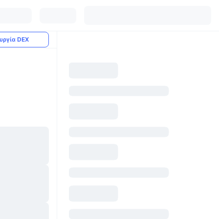
υργία DEX