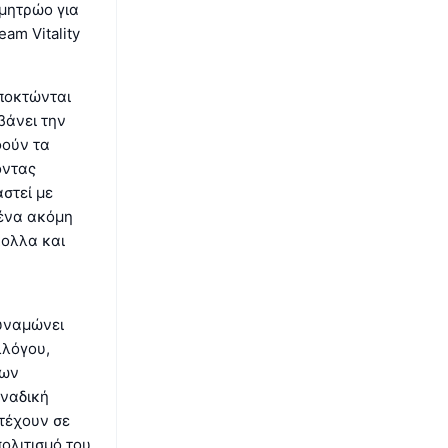
 μητρώο για
am Vitality
αποκτώνται
βάνει την
φούν τα
οντας
στεί με
 ένα ακόμη
κολλα και
δυναμώνει
λλόγου,
των
οναδική
τέχουν σε
πολιτισμό του