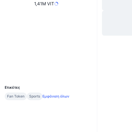
1,41M VIT
Website
Ιστότοπος
Κοινωνικά
0x94A5...012c2c
Συμβόλαια
2.1
Αξιολόγηση (CertiK)
chiliscan.com
Explorers
UCID
11015
Ετικέτες
Fan Token
Sports
Εμφάνιση όλων