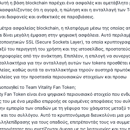
Αυτή η βάση blockchain παρέχει ένα ασφαλές και αμετάβλητο
ιασφαλίζοντας ότι η αγορά, η πώληση και η ανταλλαγή των Te
ναι διαφανείς και ανθεκτικές σε παραβιάσεις.
 μέτρα ασφαλείας blockchain, η πλατφόρμα μέσω της οποίας 
s δίνει μεγάλη έμφαση στην ψηφιακή ασφάλεια. Αυτό περιλαμ
οποιητικών SSL (Secure Sockets Layer), τα οποία κρυπτογρα
ξύ του περιηγητή του χρήστη και της ιστοσελίδας, προστατεύ
ηροφορίες από την ανάκτηση. Επιπλέον, η επιλογή να συνεργα
νταλλακτήρια για την ανταλλαγή αυτών των tokens προσθέτει
λείας, καθώς αυτά τα ανταλλακτήρια τηρούν αυστηρά πρωτό
λείας για την προστασία περιουσιακών στοιχείων και προσω
οποιηθεί το Team Vitality Fan Token;
ity Fan Token είναι ένα ψηφιακό περιουσιακό στοιχείο που εν
 του με ένα μερίδιο επιρροής σε ορισμένες αποφάσεις του συ
την εμπειρία των οπαδών με τη γέφυρα του χάσματος μεταξύ 
και του συλλόγου. Αυτό το κρυπτονόμισμα διευκολύνει μια μ
ληλεπίδρασης για τους οπαδούς, επιτρέποντάς τους να συμμε
τηριότητες που σχετίζονται άμεσα με τις λειτουργίες και τον 