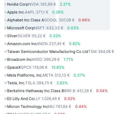
Nvidia Corp
NVDA
193,69 €
2.27%
Apple Inc.
AAPL
271,1 €
0.29%
Alphabet Inc Class A
GOOGL
307,09 €
0.96%
Microsoft Corp
MSFT
432,33 €
0.03%
Silver
SILVER
55,22 €
0.32%
Amazon.com Inc
AMZN
237,45 €
0.82%
Taiwan Semiconductor Manufacturing Co Ltd
TSM
364,06 
Broadcom Inc
AVGO
369,29 €
1.71%
SpaceX
SPCX
116,06 €
15.83%
Meta Platforms, Inc.
META
512,13 €
0.37%
Tesla, Inc.
TSLA
284,75 €
2.83%
Berkshire Hathaway Inc Class B
BRK.B
451,28 €
0.54%
Eli Lilly And Co
LLY
1.026,46 €
0.52%
Micron Technology Inc
MU
761,64 €
0.44%