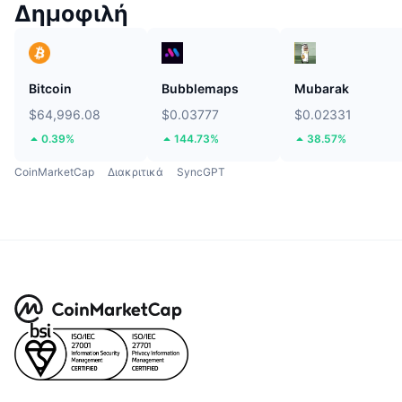
Δημοφιλή
Bitcoin
Bubblemaps
Mubarak
$64,996.08
$0.03777
$0.02331
0.39%
144.73%
38.57%
CoinMarketCap
Διακριτικά
SyncGPT