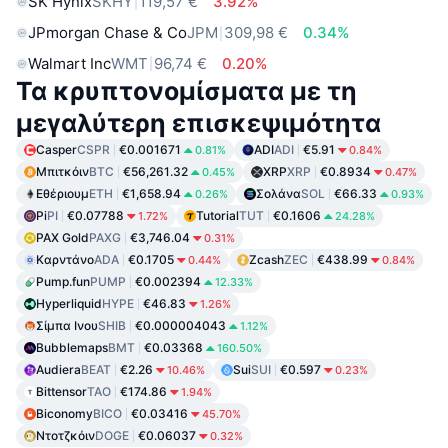
SK Hynix
SKHY
119,57 €
3.92%
JPmorgan Chase & Co
JPM
309,98 €
0.34%
Walmart Inc
WMT
96,74 €
0.20%
Τα κρυπτονομίσματα με τη
μεγαλύτερη επισκεψιμότητα
Casper
CSPR
€0.001671
ADI
ADI
€5.91
0.81%
0.84%
Μπιτκόιν
BTC
€56,261.32
XRP
XRP
€0.8934
0.45%
0.47%
Εθέριουμ
ETH
€1,658.94
Σολάνα
SOL
€66.33
0.26%
0.93%
Pi
PI
€0.07788
Tutorial
TUT
€0.1606
1.72%
24.28%
PAX Gold
PAXG
€3,746.04
0.31%
Καρντάνο
ADA
€0.1705
Zcash
ZEC
€438.99
0.44%
0.84%
Pump.fun
PUMP
€0.002394
12.33%
Hyperliquid
HYPE
€46.83
1.26%
Σίμπα Ινου
SHIB
€0.000004043
1.12%
Bubblemaps
BMT
€0.03368
160.50%
Audiera
BEAT
€2.26
Sui
SUI
€0.597
10.46%
0.23%
Bittensor
TAO
€174.86
1.94%
Biconomy
BICO
€0.03416
45.70%
Ντοτζκόιν
DOGE
€0.06037
0.32%