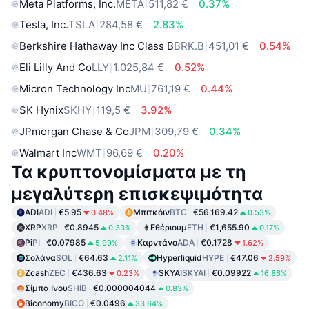
Meta Platforms, Inc.
META
511,82 €
0.37%
Tesla, Inc.
TSLA
284,58 €
2.83%
Berkshire Hathaway Inc Class B
BRK.B
451,01 €
0.54%
Eli Lilly And Co
LLY
1.025,84 €
0.52%
Micron Technology Inc
MU
761,19 €
0.44%
SK Hynix
SKHY
119,5 €
3.92%
JPmorgan Chase & Co
JPM
309,79 €
0.34%
Walmart Inc
WMT
96,69 €
0.20%
Τα κρυπτονομίσματα με τη
μεγαλύτερη επισκεψιμότητα
ADI
ADI
€5.95
Μπιτκόιν
BTC
€56,169.42
0.48%
0.53%
XRP
XRP
€0.8945
Εθέριουμ
ETH
€1,655.90
0.33%
0.17%
Pi
PI
€0.07985
Καρντάνο
ADA
€0.1728
5.99%
1.62%
Σολάνα
SOL
€64.63
Hyperliquid
HYPE
€47.06
2.11%
2.59%
Zcash
ZEC
€436.63
SKYAI
SKYAI
€0.09922
0.23%
16.86%
Σίμπα Ινου
SHIB
€0.000004044
0.83%
Biconomy
BICO
€0.0496
33.64%