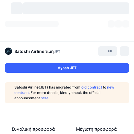
Κρυπτονομίσματα
Πίνακες ελέγχου
Κρυπτονομίσματα
DexScan
Αγορές
Κατάταξη
Satoshi Airline
τιμή
6K
JET
Σήματα
Ανταλλακτήρια
Κατηγορίες
New
Επισκόπηση αγοράς
Αγορά JET
Δημοφιλείς τάσεις
Κοινότητα
Ιστορικά Στιγμιότυπα
Αγορά Spot
Συγκεντρωτικά ανταλλακτήρια
Satoshi Airline(JET) has migrated from
old contract
to
new
Νέο
Ροές
API
Ξεκλειδώματα token
Αριθμός κρυπτονομισμάτων
contract
. For more details, kindly check the official
Spot
announcement
here
.
Κερδισμένοι
Θέματα
Αποδόσεις
Προϊόντα
Μπιτκόιν Θησαυροφυλάκια
Παράγωγα
API
Εξερευνητής meme
Ζωντανά
Στοιχεία ενεργητικού πραγματικού κόσμου
BNB Θησαυροφυλάκια
Προϊόντα
API Κρυπτονομισμάτων
Αποκεντρωμένα ανταλλακτήρια
Συνολική προσφορά
Μέγιστη προσφορά