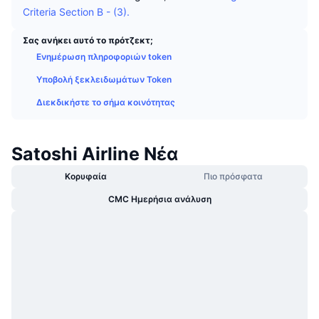
Δημοφιλή
Criteria Section B - (3).
Crypto ETFs
Εκμάθηση
CMC MCP
Σας ανήκει αυτό το πρότζεκτ;
Νέο
Διαπραγματεύσιμα Αμοιβαία Κεφάλαια Μπιτκόιν
x402
Ενημέρωση πληροφοριών token
Νέα
Κρυπτο
Υποβολή ξεκλειδωμάτων Token
Διαπραγματεύσιμα Αμοιβαία Κεφάλαια Εθέριουμ
Academy
Διεκδικήστε το σήμα κοινότητας
Πολιτική
Τεχνική ανάλυση
Έρευνα
Αθλητισμός
Satoshi Airline Νέα
RSI
Βίντεο
Κορυφαία
Πιο πρόσφατα
Οικονομικά
MACD
Γλωσσάριο
CMC Ημερήσια ανάλυση
Τεχνολογία
Παράγωγα
Καμπάνιες
NFT
Επισκόπηση
Airdrop
Συνολικά στατιστικά NFT
Εκκαθαρίσεις
Ανταμοιβές Diamonds