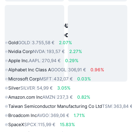
Δημοφιλή περιουσιακά στοιχεία
πραγματικού κόσμου
Gold
GOLD
3.755,58 €
2.07%
Nvidia Corp
NVDA
193,57 €
2.27%
Apple Inc.
AAPL
270,94 €
0.29%
Alphabet Inc Class A
GOOGL
306,91 €
0.96%
Microsoft Corp
MSFT
432,07 €
0.03%
Silver
SILVER
54,99 €
3.05%
Amazon.com Inc
AMZN
237,3 €
0.82%
Taiwan Semiconductor Manufacturing Co Ltd
TSM
363,84 
Broadcom Inc
AVGO
369,06 €
1.71%
SpaceX
SPCX
115,99 €
15.83%