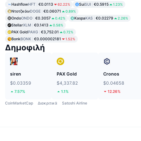
Hashflow
HFT
€0.0113
Sui
SUI
€0.5915
62.22%
1.23%
Ντοτζκόιν
DOGE
€0.06071
0.89%
Ondo
ONDO
€0.3057
Kaspa
KAS
€0.02279
0.42%
2.26%
Stellar
XLM
€0.1413
0.58%
PAX Gold
PAXG
€3,752.01
0.72%
Bonk
BONK
€0.000002181
1.52%
Δημοφιλή
siren
PAX Gold
Cronos
$0.03359
$4,337.82
$0.04658
7.57%
1.1%
12.26%
CoinMarketCap
Διακριτικά
Satoshi Airline