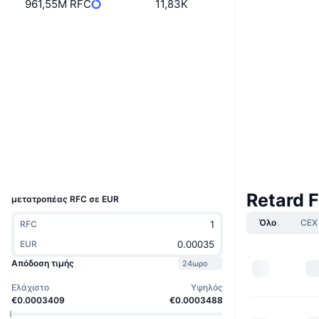
961,55M RFC
11,83K
Boost
Ιστότοπος
Website
Κοινωνικά
Συμβόλαια
C3DwDj...29pump
3.5
Αξιολόγηση (CertiK)
Explorers
solscan.io
Wallets
UCID
36171
Retard 
μετατροπέας RFC σε EUR
Όλο
CEX
RFC
EUR
Απόδοση τιμής
24ωρο
Ελάχιστο
Υψηλός
€0.0003409
€0.0003488