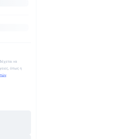
δέχεται να
γειες, όπως η
ατών
.