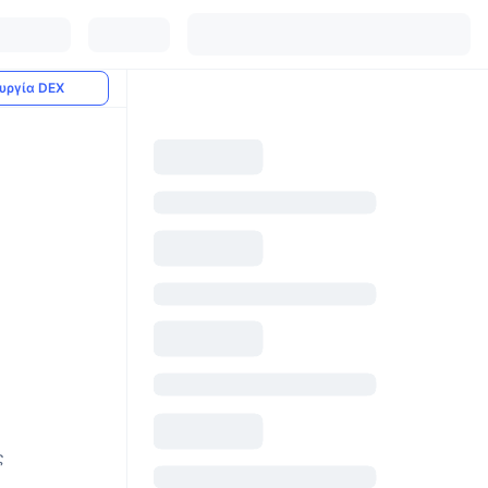
υργία DEX
ς