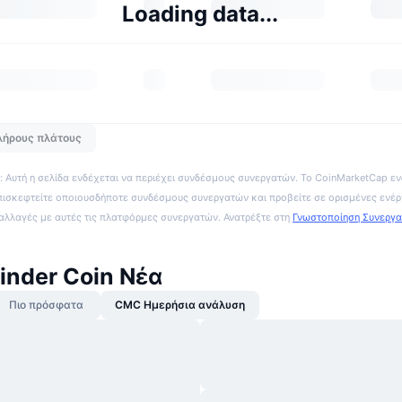
Loading data...
λήρους πλάτους
 Αυτή η σελίδα ενδέχεται να περιέχει συνδέσμους συνεργατών. Το CoinMarketCap εν
πισκεφτείτε οποιουσδήποτε συνδέσμους συνεργατών και προβείτε σε ορισμένες ενέρ
ναλλαγές με αυτές τις πλατφόρμες συνεργατών. Ανατρέξτε στη
Γνωστοποίηση Συνεργ
Finder Coin Νέα
Πιο πρόσφατα
CMC Ημερήσια ανάλυση