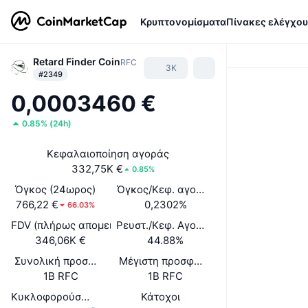
Κρυπτονομίσματα
Πίνακες ελέγχου
Retard Finder Coin
RFC
3K
#2349
0,0003460 €
0.85%
(
24h
)
Κεφαλαιοποίηση αγοράς
332,75K €
0.85%
Όγκος (24ωρος)
Όγκος/Κεφ. αγοράς (24ώ)
766,22 €
0,2302%
66.03%
FDV (πλήρως απομειωμένη αξία)
Ρευστ./Κεφ. Αγοράς
346,06K €
44.88%
Συνολική προσφορά
Μέγιστη προσφορά
1B RFC
1B RFC
Κυκλοφορούσα Προσφορά
Κάτοχοι