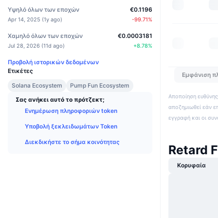
Υψηλό όλων των εποχών
€0.1196
Apr 14, 2025
(
1y ago
)
-99.71
%
Χαμηλό όλων των εποχών
€0.0003181
Jul 28, 2026
(
11d ago
)
+
8.78
%
Προβολή ιστορικών δεδομένων
Ετικέτες
Εμφάνιση π
Solana Ecosystem
Pump Fun Ecosystem
Αποποίηση ευθύνης:
Σας ανήκει αυτό το πρότζεκτ;
αποζημιωθεί εάν ε
Ενημέρωση πληροφοριών token
εγγραφή και οι συ
Υποβολή ξεκλειδωμάτων Token
Διεκδικήστε το σήμα κοινότητας
Retard 
Κορυφαία