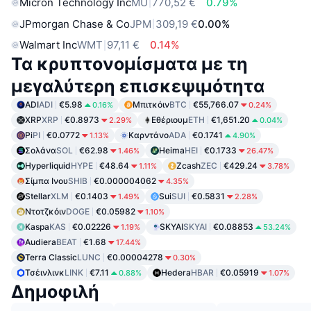
Micron Technology Inc
MU
770,52 €
0.79%
JPmorgan Chase & Co
JPM
309,19 €
0.00%
Walmart Inc
WMT
97,11 €
0.14%
Τα κρυπτονομίσματα με τη
μεγαλύτερη επισκεψιμότητα
ADI
ADI
€5.98
Μπιτκόιν
BTC
€55,766.07
0.16%
0.24%
XRP
XRP
€0.8973
Εθέριουμ
ETH
€1,651.20
2.29%
0.04%
Pi
PI
€0.0772
Καρντάνο
ADA
€0.1741
1.13%
4.90%
Σολάνα
SOL
€62.98
Heima
HEI
€0.1733
1.46%
26.47%
Hyperliquid
HYPE
€48.64
Zcash
ZEC
€429.24
1.11%
3.78%
Σίμπα Ινου
SHIB
€0.000004062
4.35%
Stellar
XLM
€0.1403
Sui
SUI
€0.5831
1.49%
2.28%
Ντοτζκόιν
DOGE
€0.05982
1.10%
Kaspa
KAS
€0.02226
SKYAI
SKYAI
€0.08853
1.19%
53.24%
Audiera
BEAT
€1.68
17.44%
Terra Classic
LUNC
€0.00004278
0.30%
Τσέινλινκ
LINK
€7.11
Hedera
HBAR
€0.05919
0.88%
1.07%
Δημοφιλή