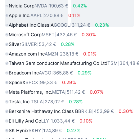
Nvidia Corp
NVDA
190,63 €
0.42%
Apple Inc.
AAPL
270,88 €
0.11%
Alphabet Inc Class A
GOOGL
311,24 €
0.23%
Microsoft Corp
MSFT
432,46 €
0.30%
Silver
SILVER
53,42 €
0.28%
Amazon.com Inc
AMZN
236,18 €
0.01%
Taiwan Semiconductor Manufacturing Co Ltd
TSM
364,48 
Broadcom Inc
AVGO
365,86 €
0.29%
SpaceX
SPCX
99,33 €
0.29%
Meta Platforms, Inc.
META
511,42 €
0.07%
Tesla, Inc.
TSLA
278,02 €
0.28%
Berkshire Hathaway Inc Class B
BRK.B
453,99 €
0.30%
Eli Lilly And Co
LLY
1.033,44 €
0.10%
SK Hynix
SKHY
124,89 €
0.27%