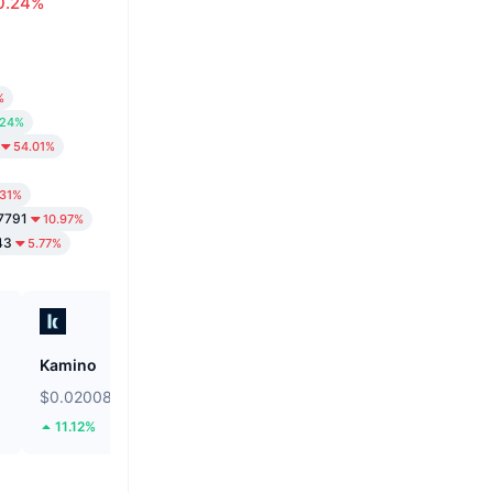
0.24%
%
.24%
54.01%
.31%
7791
10.97%
43
5.77%
Kamino
Canton
$0.02008
$0.0898
11.12%
11.08%