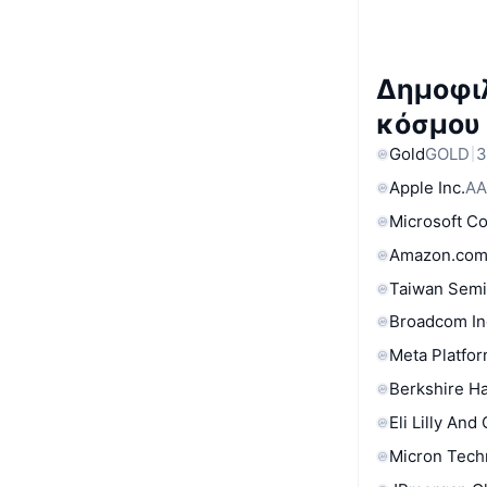
Δημοφιλ
κόσμου
Gold
GOLD
3
Apple Inc.
AA
Microsoft C
Amazon.com
Taiwan Semi
Broadcom In
Meta Platfor
Berkshire Ha
Eli Lilly And
Micron Tech