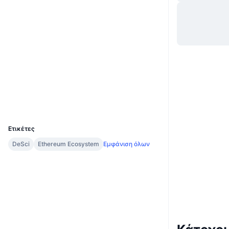
Ιστότοπος
Website
Whitepaper
Κοινωνικά
0xd2a0...68ae25
Συμβόλαια
Explorers
etherscan.io
Wallets
UCID
34418
Ετικέτες
DeSci
Ethereum Ecosystem
Εμφάνιση όλων