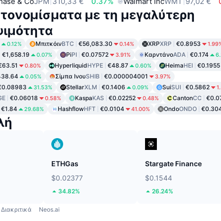
hase & Co
JPM
310,33 €
0.37%
Walmart Inc
WMT
97,02 €
τονομίσματα με τη μεγαλύτερη
ψιμότητα
Μπιτκόιν
BTC
€56,083.30
XRP
XRP
€0.8953
0.12%
0.14%
1.99
€1,658.19
Pi
PI
€0.07572
Καρντάνο
ADA
€0.174
0.07%
3.91%
6
€63.51
Hyperliquid
HYPE
€48.87
Heima
HEI
€0.1955
0.80%
0.60%
438.64
Σίμπα Ινου
SHIB
€0.000004001
0.05%
3.97%
€0.08983
Stellar
XLM
€0.1406
Sui
SUI
€0.5862
31.53%
0.09%
1
GE
€0.06018
Kaspa
KAS
€0.02252
Canton
CC
€0.0
0.58%
0.48%
€1.84
Hashflow
HFT
€0.0104
Ondo
ONDO
€0.30
29.68%
41.00%
λή
ETHGas
Stargate Finance
$0.02377
$0.1544
34.82%
26.24%
Διακριτικά
Neos.ai