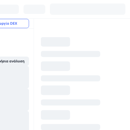
υργία DEX
ήσια ανάλυση