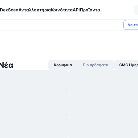
DexScan
Ανταλλακτήρια
Κοινότητα
API
Προϊόντα
Λειτο
 Νέα
Κορυφαία
Πιο πρόσφατα
CMC Ημερ