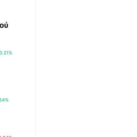
ού
0.21%
.64%