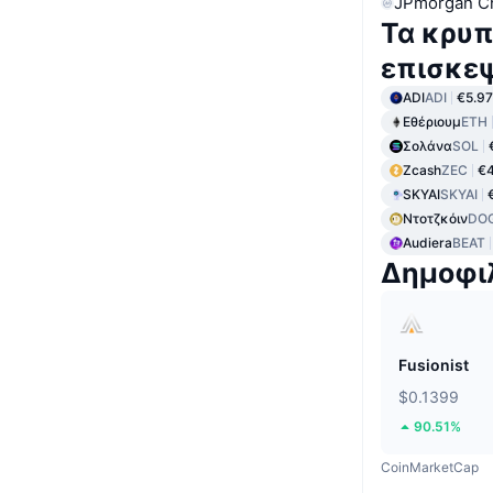
JPmorgan C
Τα κρυπ
επισκε
ADI
ADI
€5.97
Εθέριουμ
ETH
Σολάνα
SOL
Zcash
ZEC
€
SKYAI
SKYAI
Ντοτζκόιν
DO
Audiera
BEAT
Δημοφι
Fusionist
$0.1399
90.51%
CoinMarketCap