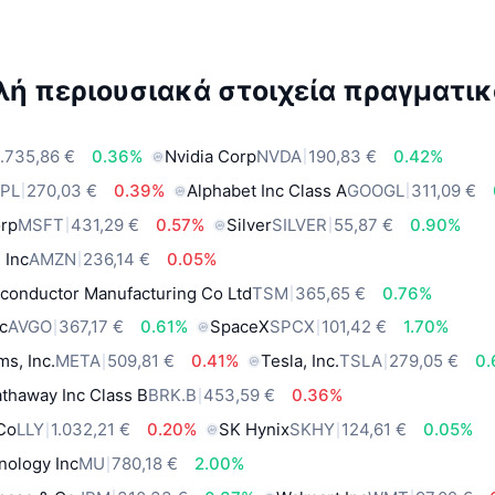
ή περιουσιακά στοιχεία πραγματικ
.735,86 €
0.36%
Nvidia Corp
NVDA
190,83 €
0.42%
PL
270,03 €
0.39%
Alphabet Inc Class A
GOOGL
311,09 €
orp
MSFT
431,29 €
0.57%
Silver
SILVER
55,87 €
0.90%
 Inc
AMZN
236,14 €
0.05%
conductor Manufacturing Co Ltd
TSM
365,65 €
0.76%
c
AVGO
367,17 €
0.61%
SpaceX
SPCX
101,42 €
1.70%
ms, Inc.
META
509,81 €
0.41%
Tesla, Inc.
TSLA
279,05 €
0
thaway Inc Class B
BRK.B
453,59 €
0.36%
 Co
LLY
1.032,21 €
0.20%
SK Hynix
SKHY
124,61 €
0.05%
nology Inc
MU
780,18 €
2.00%