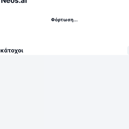
 Neos.ai
Φόρτωση...
 κάτοχοι