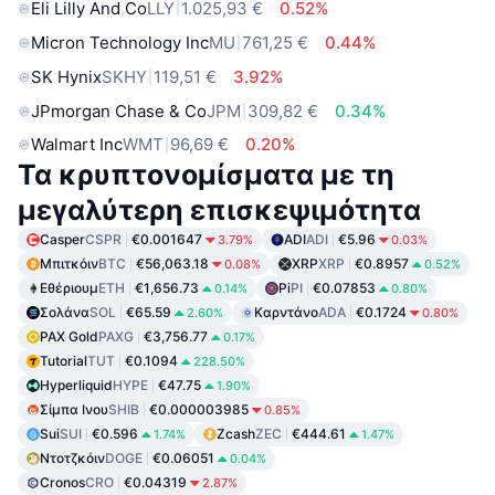
Eli Lilly And Co
LLY
1.025,93 €
0.52%
Micron Technology Inc
MU
761,25 €
0.44%
SK Hynix
SKHY
119,51 €
3.92%
JPmorgan Chase & Co
JPM
309,82 €
0.34%
Walmart Inc
WMT
96,69 €
0.20%
Τα κρυπτονομίσματα με τη
μεγαλύτερη επισκεψιμότητα
Casper
CSPR
€0.001647
ADI
ADI
€5.96
3.79%
0.03%
Μπιτκόιν
BTC
€56,063.18
XRP
XRP
€0.8957
0.08%
0.52%
Εθέριουμ
ETH
€1,656.73
Pi
PI
€0.07853
0.14%
0.80%
Σολάνα
SOL
€65.59
Καρντάνο
ADA
€0.1724
2.60%
0.80%
PAX Gold
PAXG
€3,756.77
0.17%
Tutorial
TUT
€0.1094
228.50%
Hyperliquid
HYPE
€47.75
1.90%
Σίμπα Ινου
SHIB
€0.000003985
0.85%
Sui
SUI
€0.596
Zcash
ZEC
€444.61
1.74%
1.47%
Ντοτζκόιν
DOGE
€0.06051
0.04%
Cronos
CRO
€0.04319
2.87%