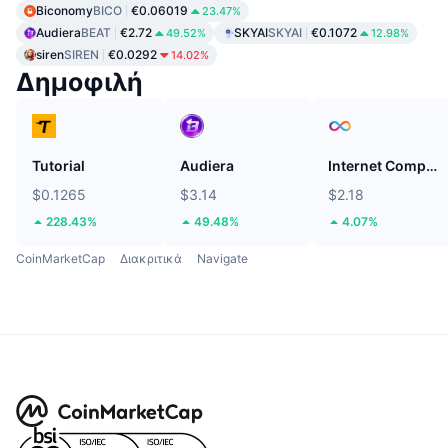
Biconomy
BICO
€0.06019
23.47%
Audiera
BEAT
€2.72
SKYAI
SKYAI
€0.1072
49.52%
12.98%
siren
SIREN
€0.0292
14.02%
Δημοφιλή
Tutorial
Audiera
Internet Computer
$0.1265
$3.14
$2.18
228.43%
49.48%
4.07%
CoinMarketCap
Διακριτικά
Navigate