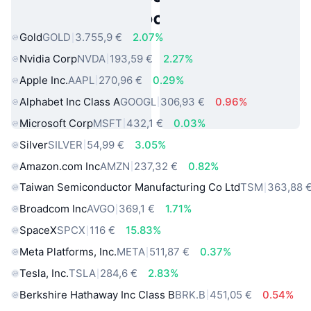
πραγματικού κόσμου
Gold
GOLD
3.755,9 €
2.07%
Nvidia Corp
NVDA
193,59 €
2.27%
Apple Inc.
AAPL
270,96 €
0.29%
Alphabet Inc Class A
GOOGL
306,93 €
0.96%
Microsoft Corp
MSFT
432,1 €
0.03%
Silver
SILVER
54,99 €
3.05%
Amazon.com Inc
AMZN
237,32 €
0.82%
Taiwan Semiconductor Manufacturing Co Ltd
TSM
363,88 
Broadcom Inc
AVGO
369,1 €
1.71%
SpaceX
SPCX
116 €
15.83%
Meta Platforms, Inc.
META
511,87 €
0.37%
Tesla, Inc.
TSLA
284,6 €
2.83%
Berkshire Hathaway Inc Class B
BRK.B
451,05 €
0.54%