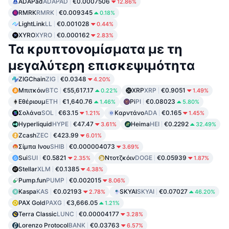
ADAPad
ADAPAD
€0.0007506
12.86%
RMRK
RMRK
€0.009345
0.18%
LightLink
LL
€0.001028
0.44%
XYRO
XYRO
€0.000162
2.83%
Τα κρυπτονομίσματα με τη
μεγαλύτερη επισκεψιμότητα
ZIGChain
ZIG
€0.0348
4.20%
Μπιτκόιν
BTC
€55,617.17
XRP
XRP
€0.9051
0.22%
1.49%
Εθέριουμ
ETH
€1,640.76
Pi
PI
€0.08023
1.46%
5.80%
Σολάνα
SOL
€63.15
Καρντάνο
ADA
€0.165
1.21%
1.45%
Hyperliquid
HYPE
€47.47
Heima
HEI
€0.2292
3.61%
32.49%
Zcash
ZEC
€423.99
6.01%
Σίμπα Ινου
SHIB
€0.000004073
3.69%
Sui
SUI
€0.5821
Ντοτζκόιν
DOGE
€0.05939
2.35%
1.87%
Stellar
XLM
€0.1385
4.38%
Pump.fun
PUMP
€0.002015
8.06%
Kaspa
KAS
€0.02193
SKYAI
SKYAI
€0.07027
2.78%
46.20%
PAX Gold
PAXG
€3,666.05
1.21%
Terra Classic
LUNC
€0.00004177
3.28%
Lorenzo Protocol
BANK
€0.03763
6.57%