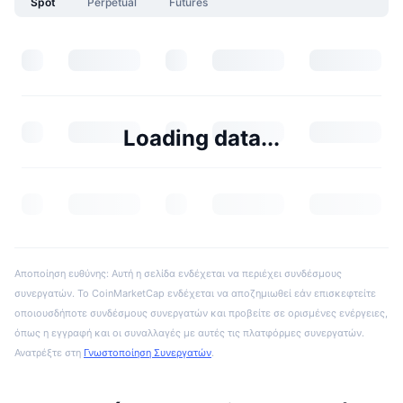
Spot
Perpetual
Futures
Loading data...
Αποποίηση ευθύνης: Αυτή η σελίδα ενδέχεται να περιέχει συνδέσμους
συνεργατών. Το CoinMarketCap ενδέχεται να αποζημιωθεί εάν επισκεφτείτε
οποιουσδήποτε συνδέσμους συνεργατών και προβείτε σε ορισμένες ενέργειες,
όπως η εγγραφή και οι συναλλαγές με αυτές τις πλατφόρμες συνεργατών.
Ανατρέξτε στη
Γνωστοποίηση Συνεργατών
.