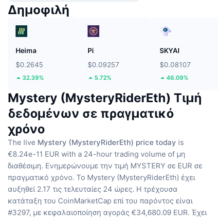
Δημοφιλή
Heima
Pi
SKYAI
$0.2645
$0.09257
$0.08107
32.39%
5.72%
46.09%
Mystery (MysteryRiderEth) Τιμή
δεδομένων σε πραγματικό
χρόνο
The live
Mystery (MysteryRiderEth) price today
is
€8.24e-11 EUR with a 24-hour trading volume of μη
διαθέσιμη.
Ενημερώνουμε την τιμή MYSTERY σε EUR σε
πραγματικό χρόνο.
Το Mystery (MysteryRiderEth) έχει
αυξηθεί 2.17 τις τελευταίες 24 ώρες.
Η τρέχουσα
κατάταξη του CoinMarketCap επί του παρόντος είναι
#3297, με κεφαλαιοποίηση αγοράς €34,680.09 EUR.
Έχει