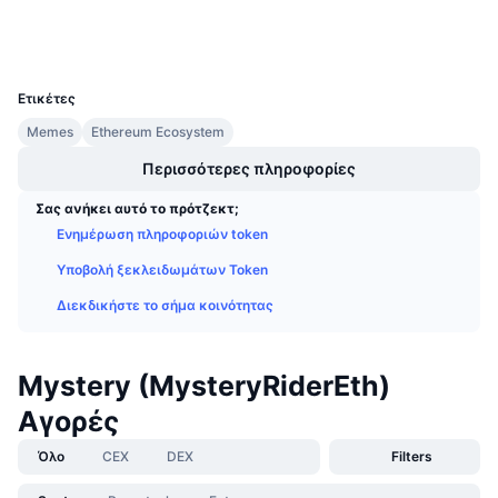
Explorers
etherscan.io
Προσεχείς πωλήσεις
Wallets
Επιτόκια χρηματοδότησης
Μάθετε και Κερδίστε
UCID
39900
Ετικέτες
Ημερολόγια
Memes
Ethereum Ecosystem
Ημερολόγιο ICO
Περισσότερες πληροφορίες
Σας ανήκει αυτό το πρότζεκτ;
Ημερολόγιο Εκδηλώσεων
Ενημέρωση πληροφοριών token
Υποβολή ξεκλειδωμάτων Token
Διεκδικήστε το σήμα κοινότητας
Mystery (MysteryRiderEth)
Αγορές
Όλο
CEX
DEX
Filters