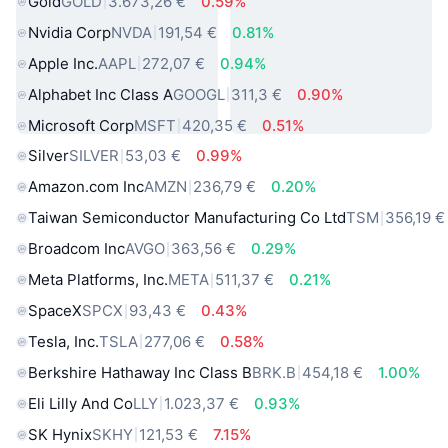
Gold
GOLD
3.673,26 €
0.59%
Nvidia Corp
NVDA
191,54 €
0.81%
Apple Inc.
AAPL
272,07 €
0.94%
Alphabet Inc Class A
GOOGL
311,3 €
0.90%
Microsoft Corp
MSFT
420,35 €
0.51%
Silver
SILVER
53,03 €
0.99%
Amazon.com Inc
AMZN
236,79 €
0.20%
Taiwan Semiconductor Manufacturing Co Ltd
TSM
356,19 €
Broadcom Inc
AVGO
363,56 €
0.29%
Meta Platforms, Inc.
META
511,37 €
0.21%
SpaceX
SPCX
93,43 €
0.43%
Tesla, Inc.
TSLA
277,06 €
0.58%
Berkshire Hathaway Inc Class B
BRK.B
454,18 €
1.00%
Eli Lilly And Co
LLY
1.023,37 €
0.93%
SK Hynix
SKHY
121,53 €
7.15%