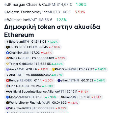
JPmorgan Chase & Co
JPM
314,67 €
1.06%
Micron Technology Inc
MU
731,46 €
5.51%
Walmart Inc
WMT
98,56 €
1.23%
Δημοφιλή token στην αλυσίδα
Ethereum
Ethereum
ETH
€1,643.03
1.39%
UNUS SED LEO
LEO
€8.45
0.08%
Chainlink
LINK
€7.03
0.54%
Shiba Inu
SHIB
€0.000004169
3.15%
Tether Gold
XAUt
€3,688.55
3.59%
Aave
AAVE
€76.49
PAX Gold
PAXG
€3,699.37
3.12%
3.65%
AINFT
NFT
€0.0000002342
0.77%
Render
RENDER
€1.14
ether.fi
ETHFI
€0.3152
2.00%
0.69%
Lido DAO
LDO
€0.257
5.03%
Artificial Superintelligence Alliance
FET
€0.1211
5.19%
Morpho
MORPHO
€1.65
Quant
QNT
€51.76
2.98%
1.31%
World Liberty Financial
WLFI
€0.04633
1.87%
VGX Token
VGX
€0.00009399
0.35%