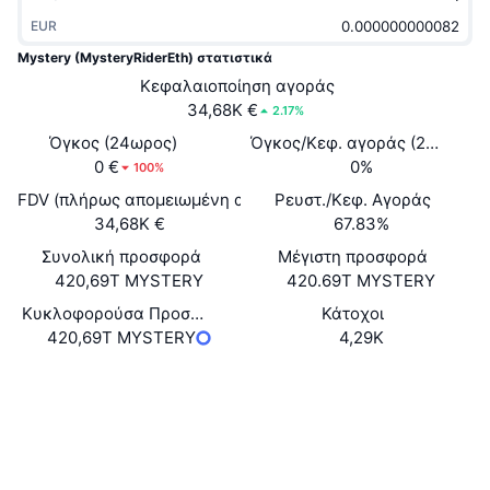
Δημοφιλή
Crypto ETFs
EUR
Εκμάθηση
CMC MCP
Mystery (MysteryRiderEth) στατιστικά
Νέο
Διαπραγματεύσιμα Αμοιβαία Κεφάλαια Μπιτκόιν
Κεφαλαιοποίηση αγοράς
x402
Νέα
34,68K €
2.17%
Κρυπτο
Διαπραγματεύσιμα Αμοιβαία Κεφάλαια Εθέριουμ
Όγκος (24ωρος)
Academy
Όγκος/Κεφ. αγοράς (24ώ)
0 €
0%
100%
Πολιτική
Τεχνική ανάλυση
Έρευνα
FDV (πλήρως απομειωμένη αξία)
Ρευστ./Κεφ. Αγοράς
34,68K €
67.83%
Αθλητισμός
RSI
Βίντεο
Συνολική προσφορά
Μέγιστη προσφορά
420,69T MYSTERY
420.69T MYSTERY
Οικονομικά
MACD
Γλωσσάριο
Κυκλοφορούσα Προσφορά
Κάτοχοι
Τεχνολογία
420,69T MYSTERY
4,29K
Παράγωγα
Καμπάνιες
Ιστότοπος
Website
NFT
Κοινωνικά
Επισκόπηση
Airdrop
Συμβόλαια
0x4554...69fc21
Συνολικά στατιστικά NFT
3.3
Αξιολόγηση (CertiK)
Εκκαθαρίσεις
Ανταμοιβές Diamonds