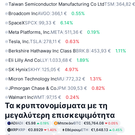
Taiwan Semiconductor Manufacturing Co Ltd
TSM
364,82 
Broadcom Inc
AVGO
366,1 €
0.55%
SpaceX
SPCX
99,33 €
6.14%
Meta Platforms, Inc.
META
511,36 €
0.19%
Tesla, Inc.
TSLA
278,11 €
0.63%
Berkshire Hathaway Inc Class B
BRK.B
453,93 €
1.11%
Eli Lilly And Co
LLY
1.033,68 €
1.89%
SK Hynix
SKHY
125,05 €
4.97%
Micron Technology Inc
MU
772,32 €
1.31%
JPmorgan Chase & Co
JPM
309,53 €
0.82%
Walmart Inc
WMT
97,15 €
0.24%
Τα κρυπτονομίσματα με τη
μεγαλύτερη επισκεψιμότητα
ADI
ADI
€5.98
Μπιτκόιν
BTC
€55,764.08
0.19%
0.05%
XRP
XRP
€0.8929
Εθέριουμ
ETH
€1,648.13
1.40%
0.45%