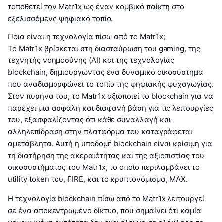
τοποθετεί τον Matr1x ως έναν κομβικό παίκτη στο
εξελισσόμενο ψηφιακό τοπίο.
Ποια είναι η τεχνολογία πίσω από το Matr1x;
Το Matr1x βρίσκεται στη διασταύρωση του gaming, της
τεχνητής νοημοσύνης (AI) και της τεχνολογίας
blockchain, δημιουργώντας ένα δυναμικό οικοσύστημα
που αναδιαμορφώνει το τοπίο της ψηφιακής ψυχαγωγίας.
Στον πυρήνα του, το Matr1x αξιοποιεί το blockchain για να
παρέχει μια ασφαλή και διαφανή βάση για τις λειτουργίες
του, εξασφαλίζοντας ότι κάθε συναλλαγή και
αλληλεπίδραση στην πλατφόρμα του καταγράφεται
αμετάβλητα. Αυτή η υποδομή blockchain είναι κρίσιμη για
τη διατήρηση της ακεραιότητας και της αξιοπιστίας του
οικοσυστήματος του Matr1x, το οποίο περιλαμβάνει το
utility token του, FIRE, και το κρυπτονόμισμα, MAX.
Η τεχνολογία blockchain πίσω από το Matr1x λειτουργεί
σε ένα αποκεντρωμένο δίκτυο, που σημαίνει ότι καμία