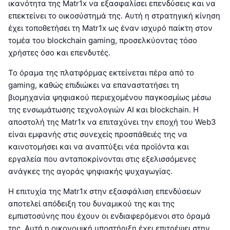
ικανότητα της Matr1x να εξασφαλίσει επενδύσεις και να
επεκτείνει το οικοσύστημά της. Αυτή η στρατηγική κίνηση
έχει τοποθετήσει τη Matr1x ως έναν ισχυρό παίκτη στον
τομέα του blockchain gaming, προσελκύοντας τόσο
χρήστες όσο και επενδυτές.
Το όραμα της πλατφόρμας εκτείνεται πέρα από το
gaming, καθώς επιδιώκει να επαναστατήσει τη
βιομηχανία ψηφιακού περιεχομένου παγκοσμίως μέσω
της ενσωμάτωσης τεχνολογιών AI και blockchain. Η
αποστολή της Matr1x να επιταχύνει την εποχή του Web3
είναι εμφανής στις συνεχείς προσπάθειές της να
καινοτομήσει και να αναπτύξει νέα προϊόντα και
εργαλεία που ανταποκρίνονται στις εξελισσόμενες
ανάγκες της αγοράς ψηφιακής ψυχαγωγίας.
Η επιτυχία της Matr1x στην εξασφάλιση επενδύσεων
αποτελεί απόδειξη του δυναμικού της και της
εμπιστοσύνης που έχουν οι ενδιαφερόμενοι στο όραμά
της. Αυτή η οικονομική υποστήριξη έχει επιτρέψει στην