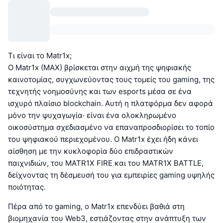
Τι είναι το Matr1x;
Ο Matr1x (MAX) βρίσκεται στην αιχμή της ψηφιακής
καινοτομίας, συγχωνεύοντας τους τομείς του gaming, της
τεχνητής νοημοσύνης και των esports μέσα σε ένα
ισχυρό πλαίσιο blockchain. Αυτή η πλατφόρμα δεν αφορά
μόνο την ψυχαγωγία· είναι ένα ολοκληρωμένο
οικοσύστημα σχεδιασμένο να επαναπροσδιορίσει το τοπίο
του ψηφιακού περιεχομένου. Ο Matr1x έχει ήδη κάνει
αίσθηση με την κυκλοφορία δύο επιδραστικών
παιχνιδιών, του MATR1X FIRE και του MATR1X BATTLE,
δείχνοντας τη δέσμευσή του για εμπειρίες gaming υψηλής
ποιότητας.
Πέρα από το gaming, ο Matr1x επενδύει βαθιά στη
βιομηχανία του Web3, εστιάζοντας στην ανάπτυξη των