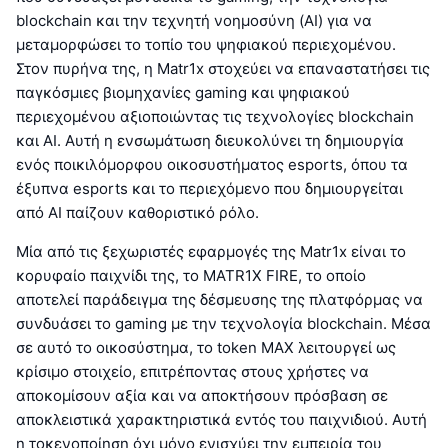
blockchain και την τεχνητή νοημοσύνη (AI) για να
μεταμορφώσει το τοπίο του ψηφιακού περιεχομένου.
Στον πυρήνα της, η Matr1x στοχεύει να επαναστατήσει τις
παγκόσμιες βιομηχανίες gaming και ψηφιακού
περιεχομένου αξιοποιώντας τις τεχνολογίες blockchain
και AI. Αυτή η ενσωμάτωση διευκολύνει τη δημιουργία
ενός ποικιλόμορφου οικοσυστήματος esports, όπου τα
έξυπνα esports και το περιεχόμενο που δημιουργείται
από AI παίζουν καθοριστικό ρόλο.
Μία από τις ξεχωριστές εφαρμογές της Matr1x είναι το
κορυφαίο παιχνίδι της, το MATR1X FIRE, το οποίο
αποτελεί παράδειγμα της δέσμευσης της πλατφόρμας να
συνδυάσει το gaming με την τεχνολογία blockchain. Μέσα
σε αυτό το οικοσύστημα, το token MAX λειτουργεί ως
κρίσιμο στοιχείο, επιτρέποντας στους χρήστες να
αποκομίσουν αξία και να αποκτήσουν πρόσβαση σε
αποκλειστικά χαρακτηριστικά εντός του παιχνιδιού. Αυτή
η τοκενοποίηση όχι μόνο ενισχύει την εμπειρία του