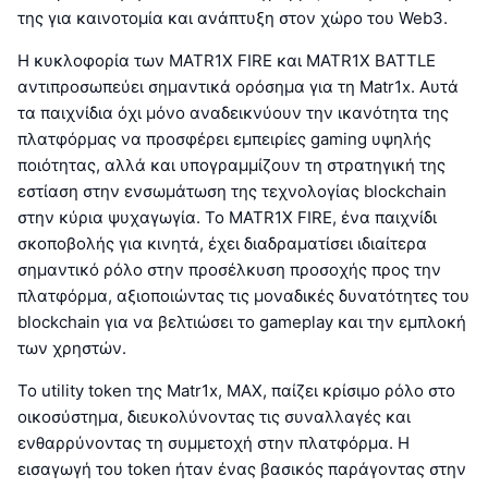
της για καινοτομία και ανάπτυξη στον χώρο του Web3.
Η κυκλοφορία των MATR1X FIRE και MATR1X BATTLE
αντιπροσωπεύει σημαντικά ορόσημα για τη Matr1x. Αυτά
τα παιχνίδια όχι μόνο αναδεικνύουν την ικανότητα της
πλατφόρμας να προσφέρει εμπειρίες gaming υψηλής
ποιότητας, αλλά και υπογραμμίζουν τη στρατηγική της
εστίαση στην ενσωμάτωση της τεχνολογίας blockchain
στην κύρια ψυχαγωγία. Το MATR1X FIRE, ένα παιχνίδι
σκοποβολής για κινητά, έχει διαδραματίσει ιδιαίτερα
σημαντικό ρόλο στην προσέλκυση προσοχής προς την
πλατφόρμα, αξιοποιώντας τις μοναδικές δυνατότητες του
blockchain για να βελτιώσει το gameplay και την εμπλοκή
των χρηστών.
Το utility token της Matr1x, MAX, παίζει κρίσιμο ρόλο στο
οικοσύστημα, διευκολύνοντας τις συναλλαγές και
ενθαρρύνοντας τη συμμετοχή στην πλατφόρμα. Η
εισαγωγή του token ήταν ένας βασικός παράγοντας στην