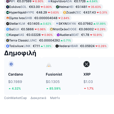
Pi
PI
€0.07599
Καρντάνο
ADA
€0.1726
6.90%
4.64%
Σολάνα
SOL
€63.00
Heima
HEI
€0.1481
0.80%
35.63%
Hyperliquid
HYPE
€48.29
Zcash
ZEC
€437.43
0.63%
0.31%
Σίμπα Ινου
SHIB
€0.000004048
2.84%
Stellar
XLM
€0.1405
SKYAI
SKYAI
€0.07982
0.62%
51.89%
Sui
SUI
€0.5866
Ντοτζκόιν
DOGE
€0.06002
0.96%
0.29%
Kaspa
KAS
€0.02228
Audiera
BEAT
€1.78
0.90%
10.91%
Terra Classic
LUNC
€0.00004292
0.71%
Τσέινλινκ
LINK
€7.11
Hedera
HBAR
€0.05924
1.39%
0.26%
Δημοφιλή
Cardano
Fusionist
XRP
$0.1989
$0.1305
$1.03
4.32%
85.59%
1.7%
CoinMarketCap
Διακριτικά
Matr1x