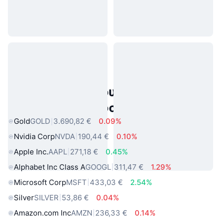
Δημοφιλή περιουσιακά στοιχεία
πραγματικού κόσμου
Gold
GOLD
3.690,82 €
0.09%
Nvidia Corp
NVDA
190,44 €
0.10%
Apple Inc.
AAPL
271,18 €
0.45%
Alphabet Inc Class A
GOOGL
311,47 €
1.29%
Microsoft Corp
MSFT
433,03 €
2.54%
Silver
SILVER
53,86 €
0.04%
Amazon.com Inc
AMZN
236,33 €
0.14%