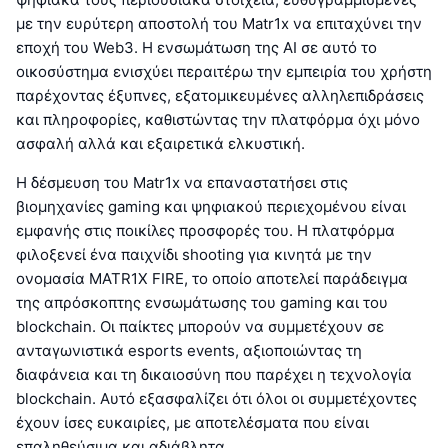
με την ευρύτερη αποστολή του Matr1x να επιταχύνει την
εποχή του Web3. Η ενσωμάτωση της AI σε αυτό το
οικοσύστημα ενισχύει περαιτέρω την εμπειρία του χρήστη
παρέχοντας έξυπνες, εξατομικευμένες αλληλεπιδράσεις
και πληροφορίες, καθιστώντας την πλατφόρμα όχι μόνο
ασφαλή αλλά και εξαιρετικά ελκυστική.
Η δέσμευση του Matr1x να επαναστατήσει στις
βιομηχανίες gaming και ψηφιακού περιεχομένου είναι
εμφανής στις ποικίλες προσφορές του. Η πλατφόρμα
φιλοξενεί ένα παιχνίδι shooting για κινητά με την
ονομασία MATR1X FIRE, το οποίο αποτελεί παράδειγμα
της απρόσκοπτης ενσωμάτωσης του gaming και του
blockchain. Οι παίκτες μπορούν να συμμετέχουν σε
ανταγωνιστικά esports events, αξιοποιώντας τη
διαφάνεια και τη δικαιοσύνη που παρέχει η τεχνολογία
blockchain. Αυτό εξασφαλίζει ότι όλοι οι συμμετέχοντες
έχουν ίσες ευκαιρίες, με αποτελέσματα που είναι
επαληθεύσιμα και αδιάβλητα.