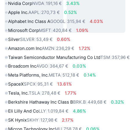
Nvidia Corp
NVDA
191,16 €
3.43%
Apple Inc.
AAPL
270,73 €
0.52%
Alphabet Inc Class A
GOOGL
315,94 €
4.03%
Microsoft Corp
MSFT
420,84 €
1.09%
Silver
SILVER
53,49 €
0.60%
Amazon.com Inc
AMZN
236,29 €
1.72%
Taiwan Semiconductor Manufacturing Co Ltd
TSM
357,96 €
Broadcom Inc
AVGO
364,67 €
0.03%
Meta Platforms, Inc.
META
512,18 €
0.14%
SpaceX
SPCX
95,31 €
13.61%
Tesla, Inc.
TSLA
278,48 €
1.77%
Berkshire Hathaway Inc Class B
BRK.B
449,68 €
0.32%
Eli Lilly And Co
LLY
1.019,84 €
4.86%
SK Hynix
SKHY
127,98 €
2.17%
Micron Technology Inc
MU
758,78 €
0.06%