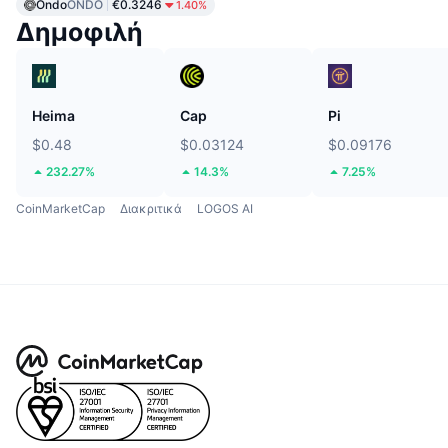
Ondo
ONDO
€0.3246
1.40%
Δημοφιλή
Heima
Cap
Pi
$0.48
$0.03124
$0.09176
232.27%
14.3%
7.25%
CoinMarketCap
Διακριτικά
LOGOS AI