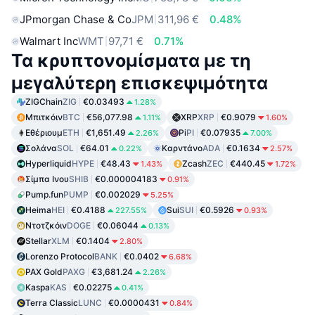
JPmorgan Chase & Co
JPM
311,96 €
0.48%
Walmart Inc
WMT
97,71 €
0.71%
Τα κρυπτονομίσματα με τη
μεγαλύτερη επισκεψιμότητα
ZIGChain
ZIG
€0.03493
1.28%
Μπιτκόιν
BTC
€56,077.98
XRP
XRP
€0.9079
1.11%
1.60%
Εθέριουμ
ETH
€1,651.49
Pi
PI
€0.07935
2.26%
7.00%
Σολάνα
SOL
€64.01
Καρντάνο
ADA
€0.1634
0.22%
2.57%
Hyperliquid
HYPE
€48.43
Zcash
ZEC
€440.45
1.43%
1.72%
Σίμπα Ινου
SHIB
€0.000004183
0.91%
Pump.fun
PUMP
€0.002029
5.25%
Heima
HEI
€0.4188
Sui
SUI
€0.5926
227.55%
0.93%
Ντοτζκόιν
DOGE
€0.06044
0.13%
Stellar
XLM
€0.1404
2.80%
Lorenzo Protocol
BANK
€0.0402
6.68%
PAX Gold
PAXG
€3,681.24
2.26%
Kaspa
KAS
€0.02275
0.41%
Terra Classic
LUNC
€0.0000431
0.84%