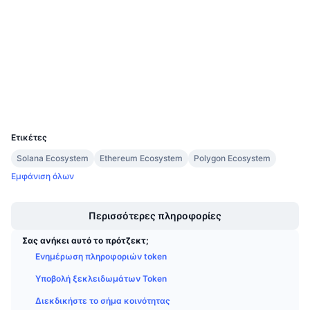
Audits
Προσεχείς πωλήσεις
Επιτόκια χρηματοδότησης
Μάθετε και Κερδίστε
etherscan.io
Explorers
Ημερολόγια
Wallets
Ημερολόγιο ICO
UCID
19670
Ημερολόγιο Εκδηλώσεων
Ετικέτες
Solana Ecosystem
Ethereum Ecosystem
Polygon Ecosystem
Εμφάνιση όλων
Boost
Περισσότερες πληροφορίες
Σας ανήκει αυτό το πρότζεκτ;
Ενημέρωση πληροφοριών token
Υποβολή ξεκλειδωμάτων Token
Διεκδικήστε το σήμα κοινότητας