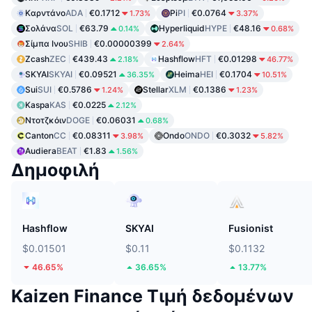
Καρντάνο
ADA
€0.1712
Pi
PI
€0.0764
1.73%
3.37%
Σολάνα
SOL
€63.79
Hyperliquid
HYPE
€48.16
0.14%
0.68%
Σίμπα Ινου
SHIB
€0.00000399
2.64%
Zcash
ZEC
€439.43
Hashflow
HFT
€0.01298
2.18%
46.77%
SKYAI
SKYAI
€0.09521
Heima
HEI
€0.1704
36.35%
10.51%
Sui
SUI
€0.5786
Stellar
XLM
€0.1386
1.24%
1.23%
Kaspa
KAS
€0.0225
2.12%
Ντοτζκόιν
DOGE
€0.06031
0.68%
Canton
CC
€0.08311
Ondo
ONDO
€0.3032
3.98%
5.82%
Audiera
BEAT
€1.83
1.56%
Δημοφιλή
Hashflow
SKYAI
Fusionist
$0.01501
$0.11
$0.1132
46.65%
36.65%
13.77%
Kaizen Finance Τιμή δεδομένων