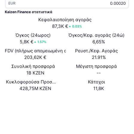
EUR
Δημοφιλή
Crypto ETFs
Εκμάθηση
CMC MCP
Kaizen Finance στατιστικά
Νέο
Κεφαλαιοποίηση αγοράς
Διαπραγματεύσιμα Αμοιβαία Κεφάλαια Μπιτκόιν
x402
Νέα
87,3K €
0.03%
Κρυπτο
Διαπραγματεύσιμα Αμοιβαία Κεφάλαια Εθέριουμ
Όγκος (24ωρος)
Όγκος/Κεφ. αγοράς (24ώ)
Academy
5,8K €
6,65%
1.57%
Πολιτική
FDV (πλήρως απομειωμένη αξία)
Ρευστ./Κεφ. Αγοράς
Τεχνική ανάλυση
Έρευνα
203,62K €
21.91%
Αθλητισμός
Συνολική προσφορά
Μέγιστη προσφορά
RSI
Βίντεο
1B KZEN
--
Οικονομικά
MACD
Κυκλοφορούσα Προσφορά
Κάτοχοι
Γλωσσάριο
428,75M KZEN
11,8K
Τεχνολογία
Ιστότοπος
Website
Whitepaper
Παράγωγα
Καμπάνιες
Κοινωνικά
NFT
Επισκόπηση
Airdrop
0x4550...41100F
Συμβόλαια
Συνολικά στατιστικά NFT
Εκκαθαρίσεις
3.4
Ανταμοιβές Diamonds
Αξιολόγηση (CertiK)