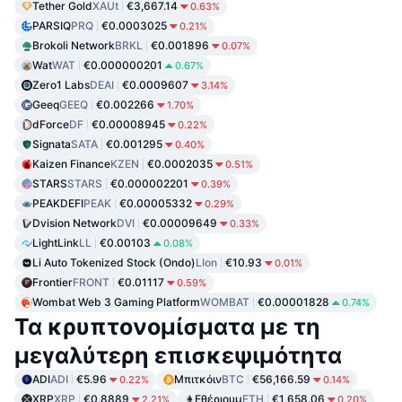
Tether Gold
XAUt
€3,667.14
0.63%
PARSIQ
PRQ
€0.0003025
0.21%
Brokoli Network
BRKL
€0.001896
0.07%
Wat
WAT
€0.000000201
0.67%
Zero1 Labs
DEAI
€0.0009607
3.14%
Geeq
GEEQ
€0.002266
1.70%
dForce
DF
€0.00008945
0.22%
Signata
SATA
€0.001295
0.40%
Kaizen Finance
KZEN
€0.0002035
0.51%
STARS
STARS
€0.000002201
0.39%
PEAKDEFI
PEAK
€0.00005332
0.29%
Dvision Network
DVI
€0.00009649
0.33%
LightLink
LL
€0.00103
0.08%
Li Auto Tokenized Stock (Ondo)
LIon
€10.93
0.01%
Frontier
FRONT
€0.01117
0.59%
Wombat Web 3 Gaming Platform
WOMBAT
€0.00001828
0.74%
Τα κρυπτονομίσματα με τη
μεγαλύτερη επισκεψιμότητα
ADI
ADI
€5.96
Μπιτκόιν
BTC
€56,166.59
0.22%
0.14%
XRP
XRP
€0.8889
Εθέριουμ
ETH
€1,658.06
2.21%
0.20%