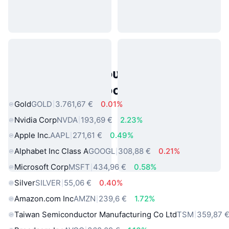
Δημοφιλή περιουσιακά στοιχεία
πραγματικού κόσμου
Gold
GOLD
3.761,67 €
0.01%
Nvidia Corp
NVDA
193,69 €
2.23%
Apple Inc.
AAPL
271,61 €
0.49%
Alphabet Inc Class A
GOOGL
308,88 €
0.21%
Microsoft Corp
MSFT
434,96 €
0.58%
Silver
SILVER
55,06 €
0.40%
Amazon.com Inc
AMZN
239,6 €
1.72%
Taiwan Semiconductor Manufacturing Co Ltd
TSM
359,87 