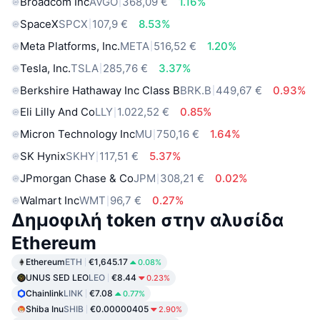
Broadcom Inc
AVGO
368,09 €
1.16%
SpaceX
SPCX
107,9 €
8.53%
Meta Platforms, Inc.
META
516,52 €
1.20%
Tesla, Inc.
TSLA
285,76 €
3.37%
Berkshire Hathaway Inc Class B
BRK.B
449,67 €
0.93%
Eli Lilly And Co
LLY
1.022,52 €
0.85%
Micron Technology Inc
MU
750,16 €
1.64%
SK Hynix
SKHY
117,51 €
5.37%
JPmorgan Chase & Co
JPM
308,21 €
0.02%
Walmart Inc
WMT
96,7 €
0.27%
Δημοφιλή token στην αλυσίδα
Ethereum
Ethereum
ETH
€1,645.17
0.08%
UNUS SED LEO
LEO
€8.44
0.23%
Chainlink
LINK
€7.08
0.77%
Shiba Inu
SHIB
€0.00000405
2.90%